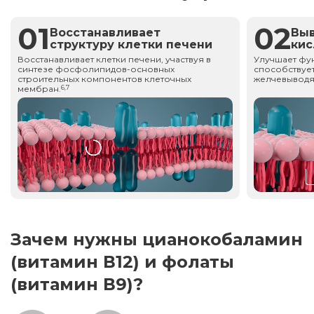
01
02
Восстанавливает
Вы
структуру клетки печени
ки
Восстанавливает клетки печени, участвуя в
Улучшает фу
синтезе фосфолипидов-основных
способствует
строительных компонентов клеточных
желчевыводя
мембран.
6,7
Зачем нужны цианокобаламин
(витамин В12) и фолаты
(витамин В9)?