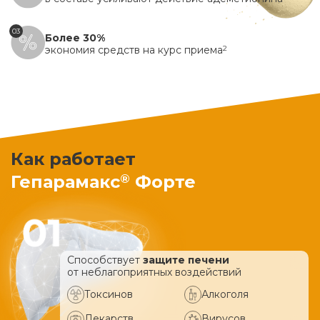
03
Более 30%
экономия средств на курс приема
2
Как работает
®
Гепарамакс
Форте
Способствует
защите печени
от неблагоприятных воздействий
Токсинов
Алкоголя
Лекарств
Вирусов