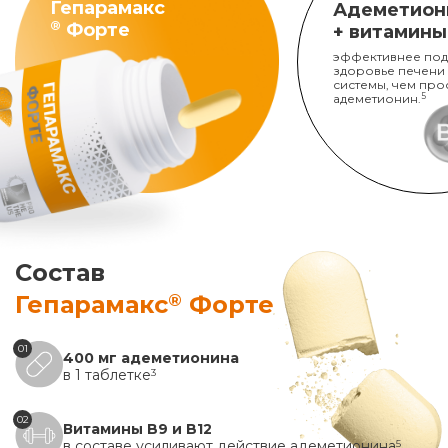
Гепарамакс
Адеметион
®
Форте
+ витамины
эффективнее под
здоровье печени
системы, чем про
адеметионин.
5
Состав
®
Гепарамакс
Форте
01
400 мг адеметионина
в 1 таблетке
3
02
Витамины B9 и B12
в составе усиливают действие адеметионина
5