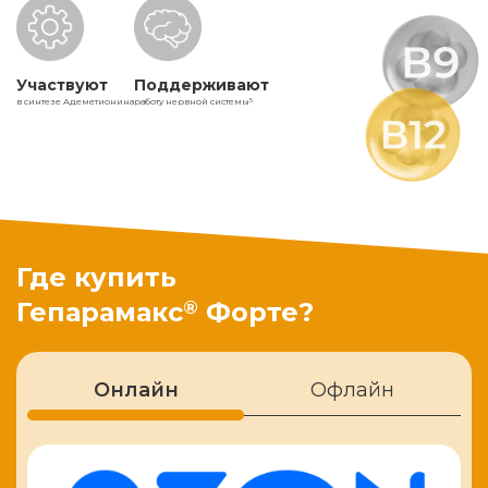
Участвуют
Поддерживают
в синтезе Адеметионина
работу нервной системы
5
Где купить
®
Гепарамакс
Форте?
Онлайн
Офлайн