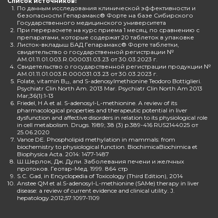
Список источников:
1.
По данным исследования клинической эффективности и
безопасности Гепарамакс® Форте на базе Сибирского
Государственного медицинского университета
2.
При перерасчете на курс приема 1 месяц, по сравнению с
препаратами, которые содержат 20 таблеток в упаковке
3.
Листок-вкладыш БАД Гепарамакс® Форте таблетки,
свидетельство о государственной регистрации №
AM.01.11.01.003.R.000031.03.23 от 30.03.2023 г.
4.
Свидетельство о государственной регистрации продукции №
AM.01.11.01.003.R.000031.03.23 от 30.03.2023 г.
5.
Folate, vitamin B₁₂, and S-adenosylmethionine Teodoro Bottiglieri.
Psychiatr Clin North Am. 2013 Mar. Psychiatr Clin North Am 2013
Mar;36(1):1-13
6.
Friedel, H A et al. S-adenosyl-L-methionine. A review of its
pharmacological properties and therapeutic potential in liver
dysfunction and affective disorders in relation to its physiological role
in cell metabolism. Drugs. 1989; 38 (3) p.389-416 RUS2144025 от
25.06.2020
7.
Vance DE. Phospholipid methylation in mammals: from
biochemistry to physiological function. BiochimicaBiochimica et
Biophysica Acta. 2014: 1477-1487
8.
Ш.Шерлок, Дж. Дули. Заболевания печени и желчных
протоков. Геотар-Мед. 1999. 864 стр
9.
S.C. Gad, in Encyclopedia of Toxicology (Third Edition), 2014
10.
Anstee QM et al.S-adenosyl-L-methionine (SAMe) therapy in liver
disease: a review of current evidence and clinical utility. J.
hepatology.2012;57:1097-1109