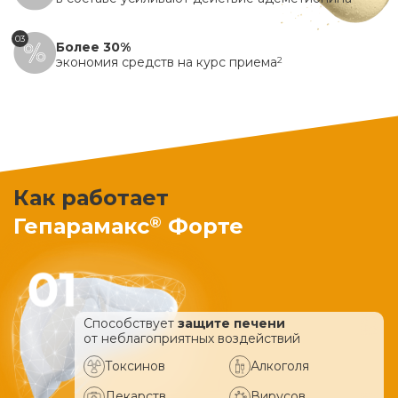
03
Более 30%
экономия средств на курс приема
2
Как работает
®
Гепарамакс
Форте
Способствует
защите печени
от неблагоприятных воздействий
Токсинов
Алкоголя
Лекарств
Вирусов