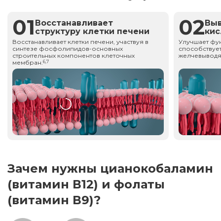
01
02
Восстанавливает
Вы
структуру клетки печени
ки
Восстанавливает клетки печени, участвуя в
Улучшает фу
синтезе фосфолипидов-основных
способствует
строительных компонентов клеточных
желчевыводя
мембран.
6,7
Зачем нужны цианокобаламин
(витамин В12) и фолаты
(витамин В9)?