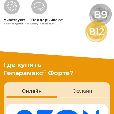
Участвуют
Поддерживают
в синтезе Адеметионина
работу нервной системы
5
Где купить
®
Гепарамакс
Форте?
Онлайн
Офлайн