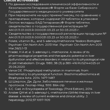
Список источников:
1.
По данным исследования клинической эффективности и
безопасности Гепарамакс® Форте на базе Сибирского
Государственного медицинского университета
2.
При перерасчете на курс приема 1 месяц, по сравнению с
препаратами, которые содержат 20 таблеток в упаковке
3.
Листок-вкладыш БАД Гепарамакс® Форте таблетки,
свидетельство о государственной регистрации №
AM.01.11.01.003.R.000031.03.23 от 30.03.2023 г.
4.
Свидетельство о государственной регистрации продукции №
AM.01.11.01.003.R.000031.03.23 от 30.03.2023 г.
5.
Folate, vitamin B₁₂, and S-adenosylmethionine Teodoro Bottiglieri.
Psychiatr Clin North Am. 2013 Mar. Psychiatr Clin North Am 2013
Mar;36(1):1-13
6.
Friedel, H A et al. S-adenosyl-L-methionine. A review of its
pharmacological properties and therapeutic potential in liver
dysfunction and affective disorders in relation to its physiological role
in cell metabolism. Drugs. 1989; 38 (3) p.389-416 RUS2144025 от
25.06.2020
7.
Vance DE. Phospholipid methylation in mammals: from
biochemistry to physiological function. BiochimicaBiochimica et
Biophysica Acta. 2014: 1477-1487
8.
Ш.Шерлок, Дж. Дули. Заболевания печени и желчных
протоков. Геотар-Мед. 1999. 864 стр
9.
S.C. Gad, in Encyclopedia of Toxicology (Third Edition), 2014
10.
Anstee QM et al.S-adenosyl-L-methionine (SAMe) therapy in liver
disease: a review of current evidence and clinical utility. J.
hepatology.2012;57:1097-1109