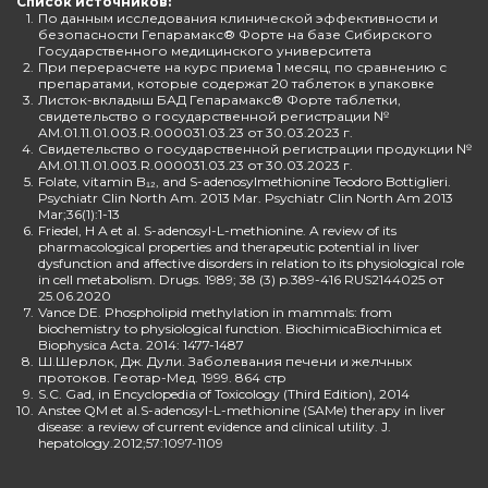
Список источников:
1.
По данным исследования клинической эффективности и
безопасности Гепарамакс® Форте на базе Сибирского
Государственного медицинского университета
2.
При перерасчете на курс приема 1 месяц, по сравнению с
препаратами, которые содержат 20 таблеток в упаковке
3.
Листок-вкладыш БАД Гепарамакс® Форте таблетки,
свидетельство о государственной регистрации №
AM.01.11.01.003.R.000031.03.23 от 30.03.2023 г.
4.
Свидетельство о государственной регистрации продукции №
AM.01.11.01.003.R.000031.03.23 от 30.03.2023 г.
5.
Folate, vitamin B₁₂, and S-adenosylmethionine Teodoro Bottiglieri.
Psychiatr Clin North Am. 2013 Mar. Psychiatr Clin North Am 2013
Mar;36(1):1-13
6.
Friedel, H A et al. S-adenosyl-L-methionine. A review of its
pharmacological properties and therapeutic potential in liver
dysfunction and affective disorders in relation to its physiological role
in cell metabolism. Drugs. 1989; 38 (3) p.389-416 RUS2144025 от
25.06.2020
7.
Vance DE. Phospholipid methylation in mammals: from
biochemistry to physiological function. BiochimicaBiochimica et
Biophysica Acta. 2014: 1477-1487
8.
Ш.Шерлок, Дж. Дули. Заболевания печени и желчных
протоков. Геотар-Мед. 1999. 864 стр
9.
S.C. Gad, in Encyclopedia of Toxicology (Third Edition), 2014
10.
Anstee QM et al.S-adenosyl-L-methionine (SAMe) therapy in liver
disease: a review of current evidence and clinical utility. J.
hepatology.2012;57:1097-1109