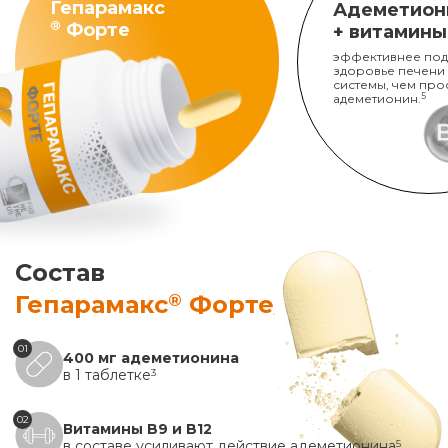
Гепарамакс
Адеметион
®
Форте
+ витамины
эффективнее под
здоровье печени
системы, чем про
адеметионин.
5
Состав
®
Гепарамакс
Форте
01
400 мг адеметионина
в 1 таблетке
3
02
Витамины B9 и B12
в составе усиливают действие адеметионина
5