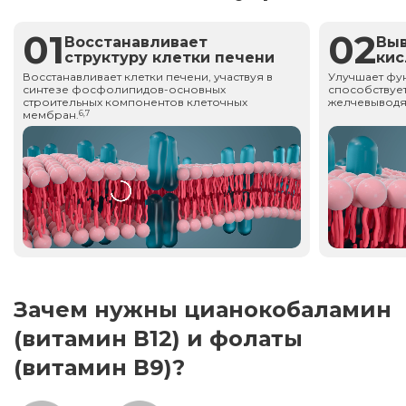
01
02
Восстанавливает
Вы
структуру клетки печени
ки
Восстанавливает клетки печени, участвуя в
Улучшает фу
синтезе фосфолипидов-основных
способствует
строительных компонентов клеточных
желчевыводя
мембран.
6,7
Зачем нужны цианокобаламин
(витамин В12) и фолаты
(витамин В9)?