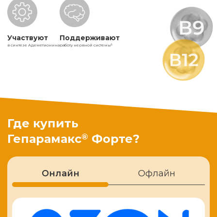
Участвуют
Поддерживают
в синтезе Адеметионина
работу нервной системы
5
Где купить
®
Гепарамакс
Форте?
Онлайн
Офлайн