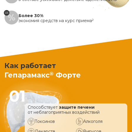
03
Более 30%
экономия средств на курс приема
2
Как работает
®
Гепарамакс
Форте
Способствует
защите печени
от неблагоприятных воздействий
Токсинов
Алкоголя
Лекарств
Вирусов