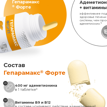
Гепарамакс
Адеметион
®
Форте
+ витамины
эффективнее под
здоровье печени
системы, чем про
адеметионин.
5
Состав
®
Гепарамакс
Форте
01
400 мг адеметионина
в 1 таблетке
3
02
Витамины B9 и B12
в составе усиливают действие адеметионина
5