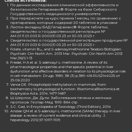
Список источников:
1.
По данным исследования клинической эффективности и
безопасности Гепарамакс® Форте на базе Сибирского
Государственного медицинского университета
2.
При перерасчете на курс приема 1 месяц, по сравнению с
препаратами, которые содержат 20 таблеток в упаковке
3.
Листок-вкладыш БАД Гепарамакс® Форте таблетки,
свидетельство о государственной регистрации №
AM.01.11.01.003.R.000031.03.23 от 30.03.2023 г.
4.
Свидетельство о государственной регистрации продукции №
AM.01.11.01.003.R.000031.03.23 от 30.03.2023 г.
5.
Folate, vitamin B₁₂, and S-adenosylmethionine Teodoro Bottiglieri.
Psychiatr Clin North Am. 2013 Mar. Psychiatr Clin North Am 2013
Mar;36(1):1-13
6.
Friedel, H A et al. S-adenosyl-L-methionine. A review of its
pharmacological properties and therapeutic potential in liver
dysfunction and affective disorders in relation to its physiological role
in cell metabolism. Drugs. 1989; 38 (3) p.389-416 RUS2144025 от
25.06.2020
7.
Vance DE. Phospholipid methylation in mammals: from
biochemistry to physiological function. BiochimicaBiochimica et
Biophysica Acta. 2014: 1477-1487
8.
Ш.Шерлок, Дж. Дули. Заболевания печени и желчных
протоков. Геотар-Мед. 1999. 864 стр
9.
S.C. Gad, in Encyclopedia of Toxicology (Third Edition), 2014
10.
Anstee QM et al.S-adenosyl-L-methionine (SAMe) therapy in liver
disease: a review of current evidence and clinical utility. J.
hepatology.2012;57:1097-1109