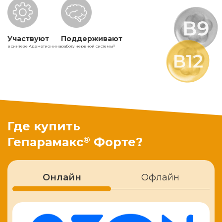
Участвуют
Поддерживают
в синтезе Адеметионина
работу нервной системы
5
Где купить
®
Гепарамакс
Форте?
Онлайн
Офлайн