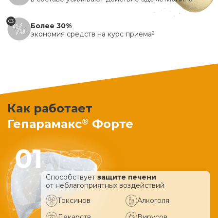
03
Более 30%
экономия средств на курс приема
2
Как работает
®
Гепарамакс
Форте
Способствует
защите печени
от неблагоприятных воздействий
Токсинов
Алкоголя
Лекарств
Вирусов