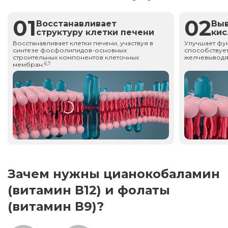
01
02
Восстанавливает
Вы
структуру клетки печени
ки
Восстанавливает клетки печени, участвуя в
Улучшает фу
синтезе фосфолипидов-основных
способствует
строительных компонентов клеточных
желчевыводя
мембран.
6,7
Зачем нужны цианокобаламин
(витамин В12) и фолаты
(витамин В9)?