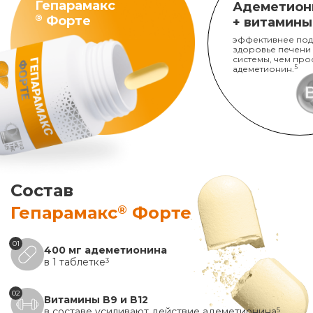
Гепарамакс
Адеметион
®
Форте
+ витамины
эффективнее под
здоровье печени
системы, чем про
адеметионин.
5
Состав
®
Гепарамакс
Форте
01
400 мг адеметионина
в 1 таблетке
3
02
Витамины B9 и B12
в составе усиливают действие адеметионина
5