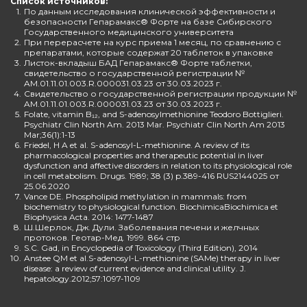
Список источников:
1.
По данным исследования клинической эффективности и
безопасности Гепарамакс® Форте на базе Сибирского
Государственного медицинского университета
2.
При перерасчете на курс приема 1 месяц, по сравнению с
препаратами, которые содержат 20 таблеток в упаковке
3.
Листок-вкладыш БАД Гепарамакс® Форте таблетки,
свидетельство о государственной регистрации №
AM.01.11.01.003.R.000031.03.23 от 30.03.2023 г.
4.
Свидетельство о государственной регистрации продукции №
AM.01.11.01.003.R.000031.03.23 от 30.03.2023 г.
5.
Folate, vitamin B₁₂, and S-adenosylmethionine Teodoro Bottiglieri.
Psychiatr Clin North Am. 2013 Mar. Psychiatr Clin North Am 2013
Mar;36(1):1-13
6.
Friedel, H A et al. S-adenosyl-L-methionine. A review of its
pharmacological properties and therapeutic potential in liver
dysfunction and affective disorders in relation to its physiological role
in cell metabolism. Drugs. 1989; 38 (3) p.389-416 RUS2144025 от
25.06.2020
7.
Vance DE. Phospholipid methylation in mammals: from
biochemistry to physiological function. BiochimicaBiochimica et
Biophysica Acta. 2014: 1477-1487
8.
Ш.Шерлок, Дж. Дули. Заболевания печени и желчных
протоков. Геотар-Мед. 1999. 864 стр
9.
S.C. Gad, in Encyclopedia of Toxicology (Third Edition), 2014
10.
Anstee QM et al.S-adenosyl-L-methionine (SAMe) therapy in liver
disease: a review of current evidence and clinical utility. J.
hepatology.2012;57:1097-1109