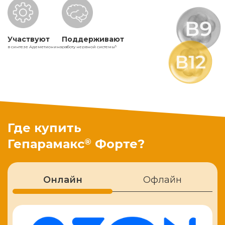
Участвуют
Поддерживают
в синтезе Адеметионина
работу нервной системы
5
Где купить
®
Гепарамакс
Форте?
Онлайн
Офлайн