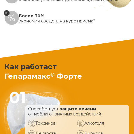
03
Более 30%
экономия средств на курс приема
2
Как работает
®
Гепарамакс
Форте
Способствует
защите печени
от неблагоприятных воздействий
Токсинов
Алкоголя
Лекарств
Вирусов