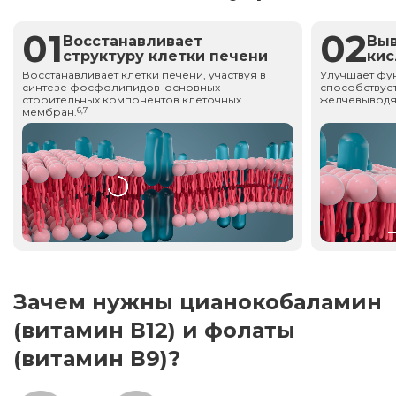
01
02
Восстанавливает
Вы
структуру клетки печени
ки
Восстанавливает клетки печени, участвуя в
Улучшает фу
синтезе фосфолипидов-основных
способствует
строительных компонентов клеточных
желчевыводя
мембран.
6,7
Зачем нужны цианокобаламин
(витамин В12) и фолаты
(витамин В9)?