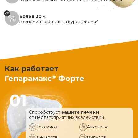
03
Более 30%
экономия средств на курс приема
2
Как работает
®
Гепарамакс
Форте
Способствует
защите печени
от неблагоприятных воздействий
Токсинов
Алкоголя
Лекарств
Вирусов