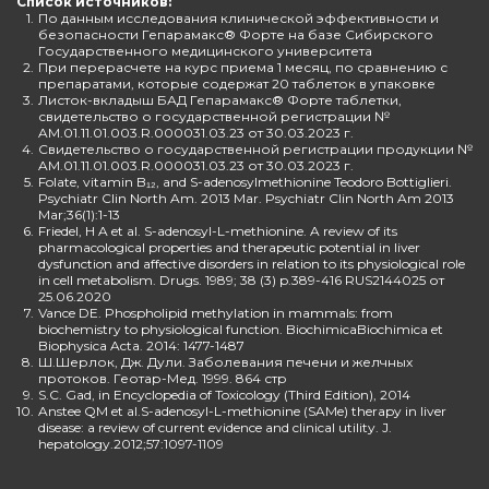
Список источников:
1.
По данным исследования клинической эффективности и
безопасности Гепарамакс® Форте на базе Сибирского
Государственного медицинского университета
2.
При перерасчете на курс приема 1 месяц, по сравнению с
препаратами, которые содержат 20 таблеток в упаковке
3.
Листок-вкладыш БАД Гепарамакс® Форте таблетки,
свидетельство о государственной регистрации №
AM.01.11.01.003.R.000031.03.23 от 30.03.2023 г.
4.
Свидетельство о государственной регистрации продукции №
AM.01.11.01.003.R.000031.03.23 от 30.03.2023 г.
5.
Folate, vitamin B₁₂, and S-adenosylmethionine Teodoro Bottiglieri.
Psychiatr Clin North Am. 2013 Mar. Psychiatr Clin North Am 2013
Mar;36(1):1-13
6.
Friedel, H A et al. S-adenosyl-L-methionine. A review of its
pharmacological properties and therapeutic potential in liver
dysfunction and affective disorders in relation to its physiological role
in cell metabolism. Drugs. 1989; 38 (3) p.389-416 RUS2144025 от
25.06.2020
7.
Vance DE. Phospholipid methylation in mammals: from
biochemistry to physiological function. BiochimicaBiochimica et
Biophysica Acta. 2014: 1477-1487
8.
Ш.Шерлок, Дж. Дули. Заболевания печени и желчных
протоков. Геотар-Мед. 1999. 864 стр
9.
S.C. Gad, in Encyclopedia of Toxicology (Third Edition), 2014
10.
Anstee QM et al.S-adenosyl-L-methionine (SAMe) therapy in liver
disease: a review of current evidence and clinical utility. J.
hepatology.2012;57:1097-1109