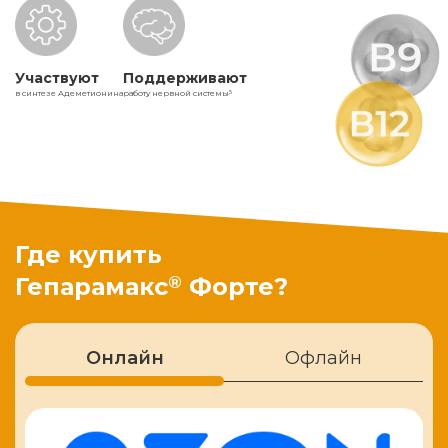
Участвуют
Поддерживают
в синтезе Адеметионина
работу нервной системы
5
Где купить
®
Гепарамакс
Форте?
Онлайн
Офлайн