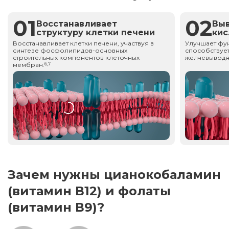
01
02
Восстанавливает
Вы
структуру клетки печени
ки
Восстанавливает клетки печени, участвуя в
Улучшает фу
синтезе фосфолипидов-основных
способствует
строительных компонентов клеточных
желчевыводя
мембран.
6,7
Зачем нужны цианокобаламин
(витамин В12) и фолаты
(витамин В9)?