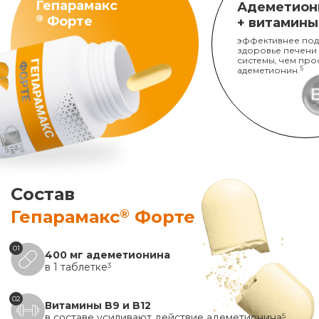
Гепарамакс
Адеметион
®
Форте
+ витамины
эффективнее под
здоровье печени
системы, чем про
адеметионин.
5
Состав
®
Гепарамакс
Форте
01
400 мг адеметионина
в 1 таблетке
3
02
Витамины B9 и B12
в составе усиливают действие адеметионина
5