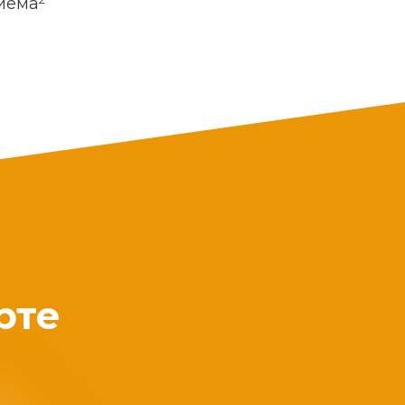
риема
рте