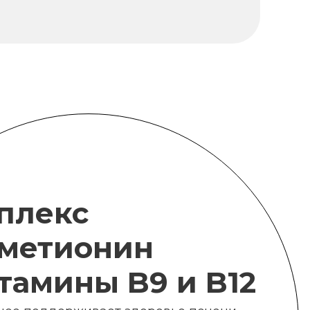
плекс
метионин
итамины B9 и B12