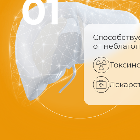
Способству
от неблаго
Токсин
Лекарс