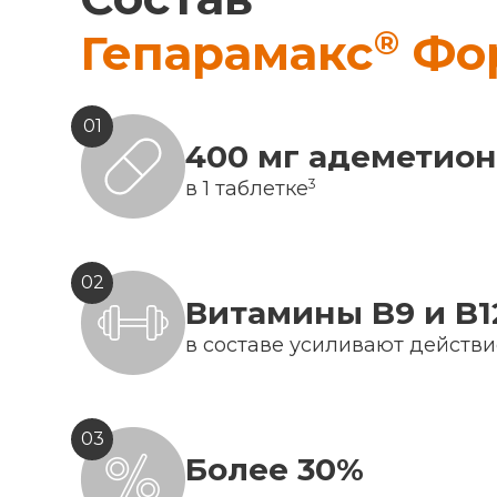
®
Гепарамакс
Фо
01
400 мг адеметио
3
в 1 таблетке
02
Витамины B9 и B1
в составе усиливают действ
03
Более 30%