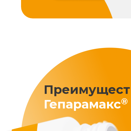
Преимущест
®
Гепарамакс