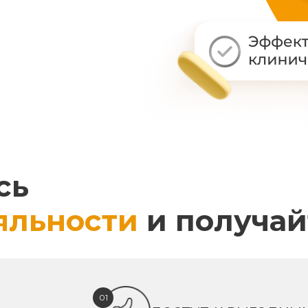
сь
яльности
и получай
01