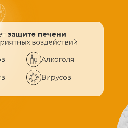
ет
защите печени
приятных воздействий
ов
Алкоголя
тв
Вирусов