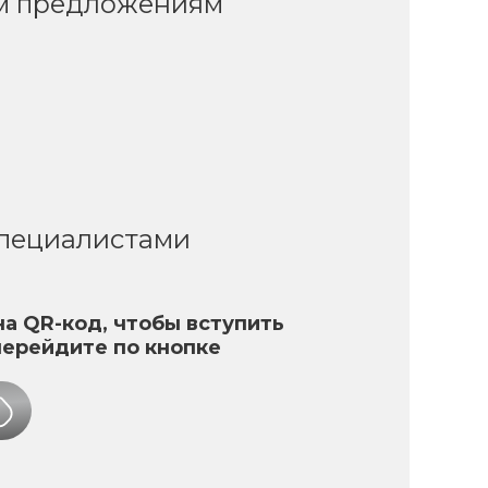
ым предложениям
специалистами
а QR-код, чтобы вступить
перейдите по кнопке