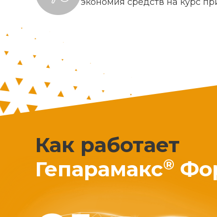
экономия средств на курс п
Как работает
®
Гепарамакс
Фо