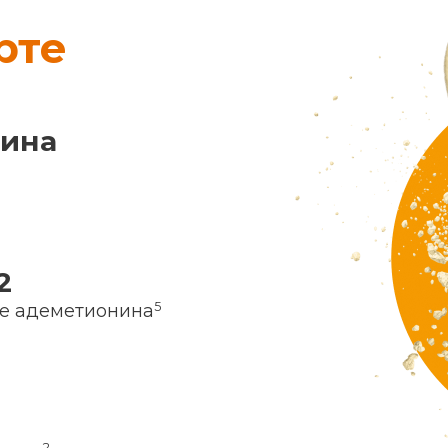
рте
нина
2
5
ие адеметионина
2