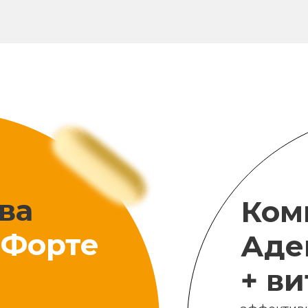
ва
Ком
Форте
Аде
+ в