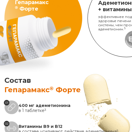
Гепарамакс
Адеметион
®
Форте
+ витамины
эффективнее под
здоровье печени
системы, чем про
адеметионин.
5
Состав
®
Гепарамакс
Форте
01
400 мг адеметионина
в 1 таблетке
3
02
Витамины B9 и B12
в составе усиливают действие адеметионина
5