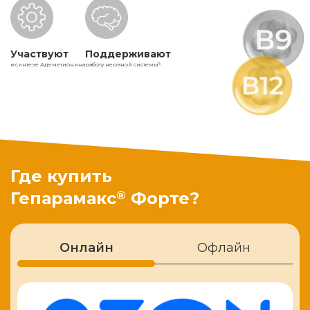
Участвуют
Поддерживают
в синтезе Адеметионина
работу нервной системы
5
Где купить
®
Гепарамакс
Форте?
Онлайн
Офлайн