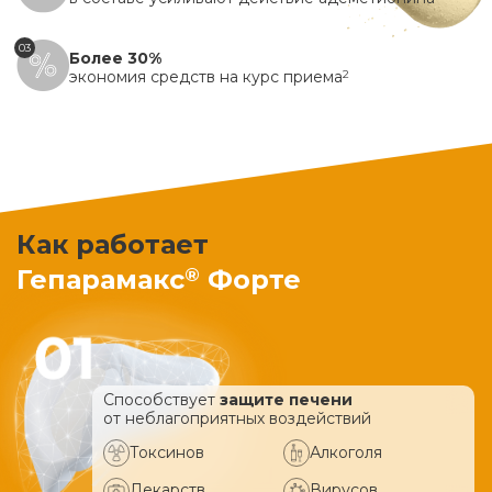
03
Более 30%
экономия средств на курс приема
2
Как работает
®
Гепарамакс
Форте
Способствует
защите печени
от неблагоприятных воздействий
Токсинов
Алкоголя
Лекарств
Вирусов