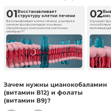
01
02
Восстанавливает
Вы
структуру клетки печени
ки
Восстанавливает клетки печени, участвуя в
Улучшает фу
синтезе фосфолипидов-основных
способствует
строительных компонентов клеточных
желчевыводя
мембран.
6,7
Зачем нужны цианокобаламин
(витамин В12) и фолаты
(витамин В9)?