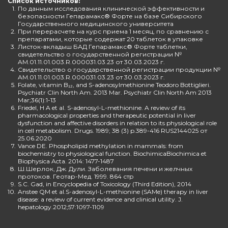
Список источников:
1.
По данным исследования клинической эффективности и
безопасности Гепарамакс® Форте на базе Сибирского
Государственного медицинского университета
2.
При перерасчете на курс приема 1 месяц, по сравнению с
препаратами, которые содержат 20 таблеток в упаковке
3.
Листок-вкладыш БАД Гепарамакс® Форте таблетки,
свидетельство о государственной регистрации №
AM.01.11.01.003.R.000031.03.23 от 30.03.2023 г.
4.
Свидетельство о государственной регистрации продукции №
AM.01.11.01.003.R.000031.03.23 от 30.03.2023 г.
5.
Folate, vitamin B₁₂, and S-adenosylmethionine Teodoro Bottiglieri.
Psychiatr Clin North Am. 2013 Mar. Psychiatr Clin North Am 2013
Mar;36(1):1-13
6.
Friedel, H A et al. S-adenosyl-L-methionine. A review of its
pharmacological properties and therapeutic potential in liver
dysfunction and affective disorders in relation to its physiological role
in cell metabolism. Drugs. 1989; 38 (3) p.389-416 RUS2144025 от
25.06.2020
7.
Vance DE. Phospholipid methylation in mammals: from
biochemistry to physiological function. BiochimicaBiochimica et
Biophysica Acta. 2014: 1477-1487
8.
Ш.Шерлок, Дж. Дули. Заболевания печени и желчных
протоков. Геотар-Мед. 1999. 864 стр
9.
S.C. Gad, in Encyclopedia of Toxicology (Third Edition), 2014
10.
Anstee QM et al.S-adenosyl-L-methionine (SAMe) therapy in liver
disease: a review of current evidence and clinical utility. J.
hepatology.2012;57:1097-1109