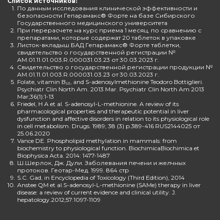
Список источников:
1.
По данным исследования клинической эффективности и
безопасности Гепарамакс® Форте на базе Сибирского
Государственного медицинского университета
2.
При перерасчете на курс приема 1 месяц, по сравнению с
препаратами, которые содержат 20 таблеток в упаковке
3.
Листок-вкладыш БАД Гепарамакс® Форте таблетки,
свидетельство о государственной регистрации №
AM.01.11.01.003.R.000031.03.23 от 30.03.2023 г.
4.
Свидетельство о государственной регистрации продукции №
AM.01.11.01.003.R.000031.03.23 от 30.03.2023 г.
5.
Folate, vitamin B₁₂, and S-adenosylmethionine Teodoro Bottiglieri.
Psychiatr Clin North Am. 2013 Mar. Psychiatr Clin North Am 2013
Mar;36(1):1-13
6.
Friedel, H A et al. S-adenosyl-L-methionine. A review of its
pharmacological properties and therapeutic potential in liver
dysfunction and affective disorders in relation to its physiological role
in cell metabolism. Drugs. 1989; 38 (3) p.389-416 RUS2144025 от
25.06.2020
7.
Vance DE. Phospholipid methylation in mammals: from
biochemistry to physiological function. BiochimicaBiochimica et
Biophysica Acta. 2014: 1477-1487
8.
Ш.Шерлок, Дж. Дули. Заболевания печени и желчных
протоков. Геотар-Мед. 1999. 864 стр
9.
S.C. Gad, in Encyclopedia of Toxicology (Third Edition), 2014
10.
Anstee QM et al.S-adenosyl-L-methionine (SAMe) therapy in liver
disease: a review of current evidence and clinical utility. J.
hepatology.2012;57:1097-1109