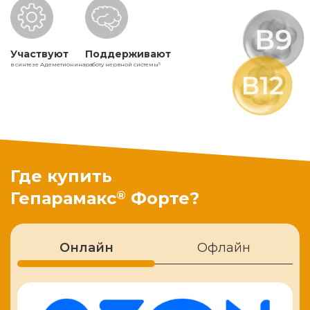
Участвуют
Поддерживают
в синтезе Адеметионина
работу нервной системы
5
Где купить
®
Гепарамакс
Форте?
Онлайн
Офлайн