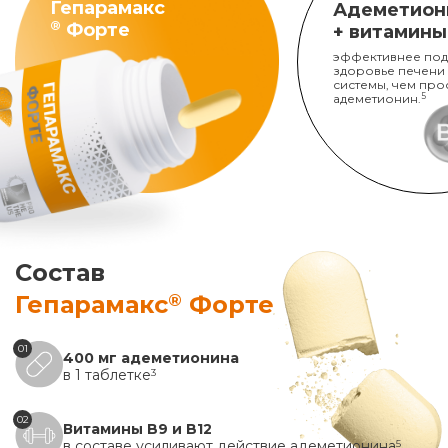
Гепарамакс
Адеметион
®
Форте
+ витамины
эффективнее под
здоровье печени
системы, чем про
адеметионин.
5
Состав
®
Гепарамакс
Форте
01
400 мг адеметионина
в 1 таблетке
3
02
Витамины B9 и B12
в составе усиливают действие адеметионина
5