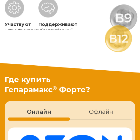
Участвуют
Поддерживают
в синтезе Адеметионина
работу нервной системы
5
Где купить
®
Гепарамакс
Форте?
Онлайн
Офлайн