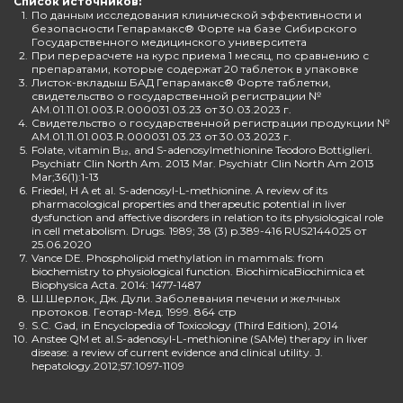
Список источников:
1.
По данным исследования клинической эффективности и
безопасности Гепарамакс® Форте на базе Сибирского
Государственного медицинского университета
2.
При перерасчете на курс приема 1 месяц, по сравнению с
препаратами, которые содержат 20 таблеток в упаковке
3.
Листок-вкладыш БАД Гепарамакс® Форте таблетки,
свидетельство о государственной регистрации №
AM.01.11.01.003.R.000031.03.23 от 30.03.2023 г.
4.
Свидетельство о государственной регистрации продукции №
AM.01.11.01.003.R.000031.03.23 от 30.03.2023 г.
5.
Folate, vitamin B₁₂, and S-adenosylmethionine Teodoro Bottiglieri.
Psychiatr Clin North Am. 2013 Mar. Psychiatr Clin North Am 2013
Mar;36(1):1-13
6.
Friedel, H A et al. S-adenosyl-L-methionine. A review of its
pharmacological properties and therapeutic potential in liver
dysfunction and affective disorders in relation to its physiological role
in cell metabolism. Drugs. 1989; 38 (3) p.389-416 RUS2144025 от
25.06.2020
7.
Vance DE. Phospholipid methylation in mammals: from
biochemistry to physiological function. BiochimicaBiochimica et
Biophysica Acta. 2014: 1477-1487
8.
Ш.Шерлок, Дж. Дули. Заболевания печени и желчных
протоков. Геотар-Мед. 1999. 864 стр
9.
S.C. Gad, in Encyclopedia of Toxicology (Third Edition), 2014
10.
Anstee QM et al.S-adenosyl-L-methionine (SAMe) therapy in liver
disease: a review of current evidence and clinical utility. J.
hepatology.2012;57:1097-1109