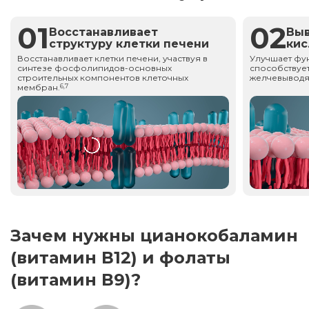
01
02
Восстанавливает
Вы
структуру клетки печени
ки
Восстанавливает клетки печени, участвуя в
Улучшает фу
синтезе фосфолипидов-основных
способствует
строительных компонентов клеточных
желчевыводя
мембран.
6,7
Зачем нужны цианокобаламин
(витамин В12) и фолаты
(витамин В9)?