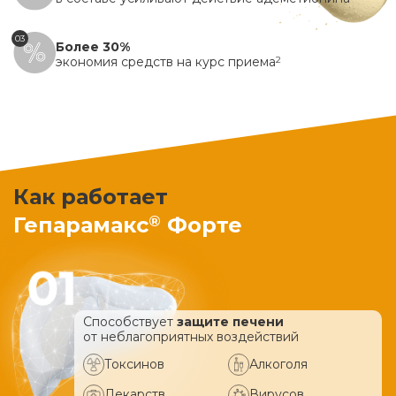
03
Более 30%
экономия средств на курс приема
2
Как работает
®
Гепарамакс
Форте
Способствует
защите печени
от неблагоприятных воздействий
Токсинов
Алкоголя
Лекарств
Вирусов