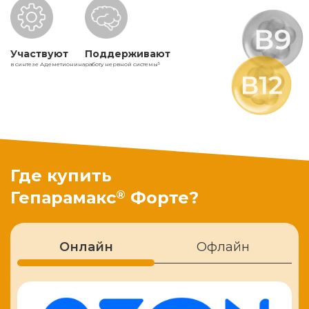
Участвуют
Поддерживают
в синтезе Адеметионина
работу нервной системы
5
Где купить
®
Гепарамакс
Форте?
Онлайн
Офлайн