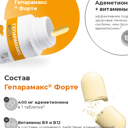
Гепарамакс
Адеметион
®
Форте
+ витамины
эффективнее под
здоровье печени
системы, чем про
адеметионин.
5
Состав
®
Гепарамакс
Форте
01
400 мг адеметионина
в 1 таблетке
3
02
Витамины B9 и B12
в составе усиливают действие адеметионина
5