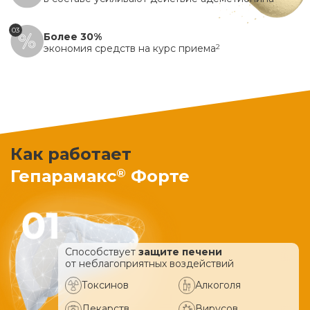
03
Более 30%
экономия средств на курс приема
2
Как работает
®
Гепарамакс
Форте
Способствует
защите печени
от неблагоприятных воздействий
Токсинов
Алкоголя
Лекарств
Вирусов