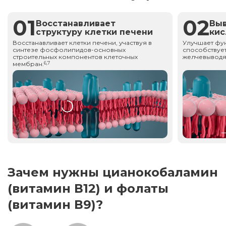
01
02
Восстанавливает
Вы
структуру клетки печени
ки
Восстанавливает клетки печени, участвуя в
Улучшает фу
синтезе фосфолипидов-основных
способствует
строительных компонентов клеточных
желчевыводя
мембран.
6,7
Зачем нужны цианокобаламин
(витамин В12) и фолаты
(витамин В9)?