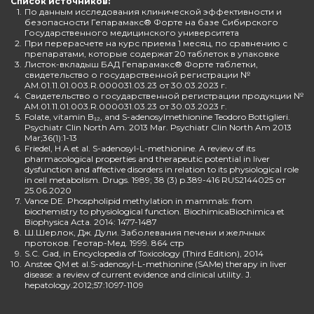
Список источников:
1.
По данным исследования клинической эффективности и
безопасности Гепарамакс® Форте на базе Сибирского
Государственного медицинского университета
2.
При перерасчете на курс приема 1 месяц, по сравнению с
препаратами, которые содержат 20 таблеток в упаковке
3.
Листок-вкладыш БАД Гепарамакс® Форте таблетки,
свидетельство о государственной регистрации №
AM.01.11.01.003.R.000031.03.23 от 30.03.2023 г.
4.
Свидетельство о государственной регистрации продукции №
AM.01.11.01.003.R.000031.03.23 от 30.03.2023 г.
5.
Folate, vitamin B₁₂, and S-adenosylmethionine Teodoro Bottiglieri.
Psychiatr Clin North Am. 2013 Mar. Psychiatr Clin North Am 2013
Mar;36(1):1-13
6.
Friedel, H A et al. S-adenosyl-L-methionine. A review of its
pharmacological properties and therapeutic potential in liver
dysfunction and affective disorders in relation to its physiological role
in cell metabolism. Drugs. 1989; 38 (3) p.389-416 RUS2144025 от
25.06.2020
7.
Vance DE. Phospholipid methylation in mammals: from
biochemistry to physiological function. BiochimicaBiochimica et
Biophysica Acta. 2014: 1477-1487
8.
Ш.Шерлок, Дж. Дули. Заболевания печени и желчных
протоков. Геотар-Мед. 1999. 864 стр
9.
S.C. Gad, in Encyclopedia of Toxicology (Third Edition), 2014
10.
Anstee QM et al.S-adenosyl-L-methionine (SAMe) therapy in liver
disease: a review of current evidence and clinical utility. J.
hepatology.2012;57:1097-1109