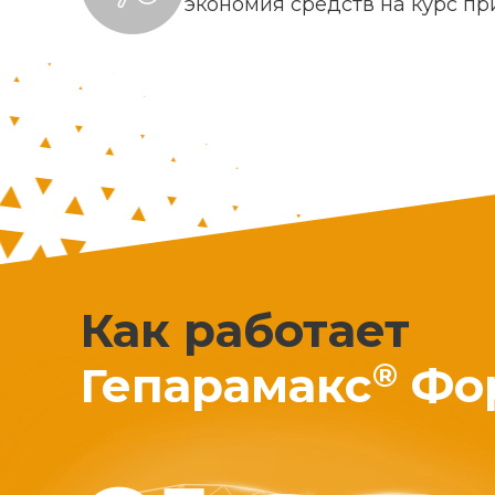
экономия средств на курс п
Как работает
®
Гепарамакс
Фо