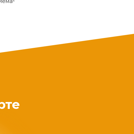
риема
рте