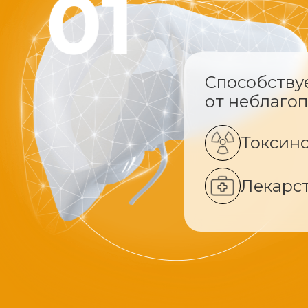
Способству
от неблаго
Токсин
Лекарс