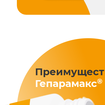
Преимущест
®
Гепарамакс