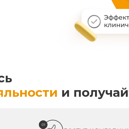
сь
яльности
и получай
01