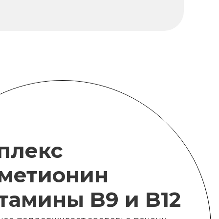
плекс
метионин
итамины B9 и B12