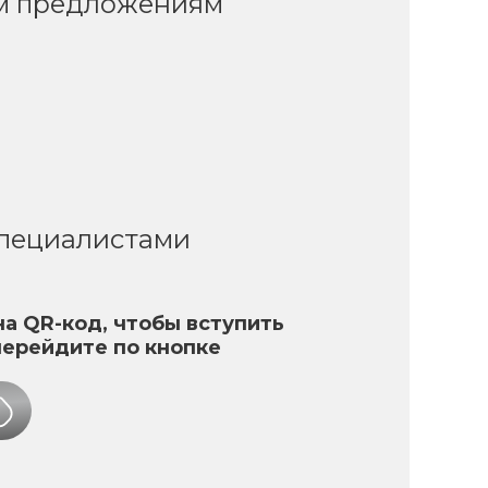
ым предложениям
специалистами
а QR-код, чтобы вступить
перейдите по кнопке