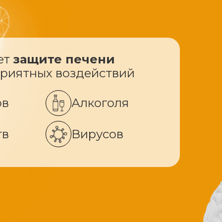
ет
защите печени
приятных воздействий
ов
Алкоголя
тв
Вирусов