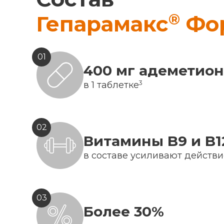
®
Гепарамакс
Фо
01
400 мг адеметио
3
в 1 таблетке
02
Витамины B9 и B1
в составе усиливают действ
03
Более 30%