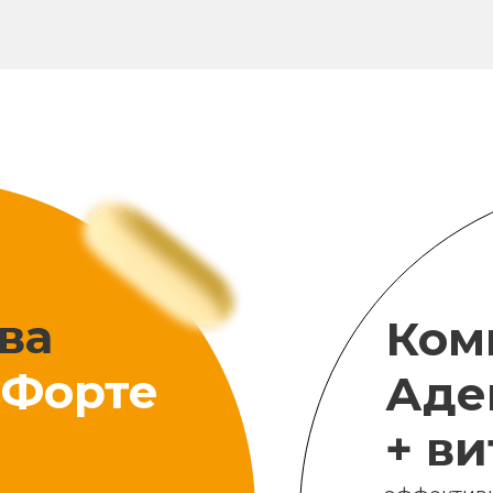
ва
Ком
Форте
Аде
+ в