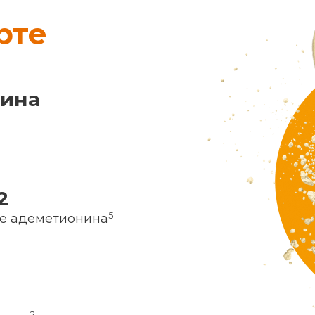
рте
нина
2
5
ие адеметионина
2