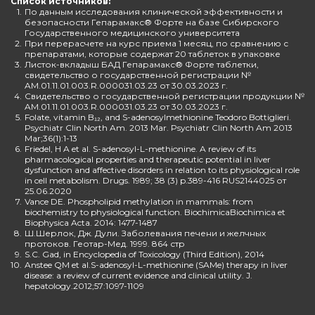
Список источников:
1.
По данным исследования клинической эффективности и
безопасности Гепарамакс® Форте на базе Сибирского
Государственного медицинского университета
2.
При перерасчете на курс приема 1 месяц, по сравнению с
препаратами, которые содержат 20 таблеток в упаковке
3.
Листок-вкладыш БАД Гепарамакс® Форте таблетки,
свидетельство о государственной регистрации №
AM.01.11.01.003.R.000031.03.23 от 30.03.2023 г.
4.
Свидетельство о государственной регистрации продукции №
AM.01.11.01.003.R.000031.03.23 от 30.03.2023 г.
5.
Folate, vitamin B₁₂, and S-adenosylmethionine Teodoro Bottiglieri.
Psychiatr Clin North Am. 2013 Mar. Psychiatr Clin North Am 2013
Mar;36(1):1-13
6.
Friedel, H A et al. S-adenosyl-L-methionine. A review of its
pharmacological properties and therapeutic potential in liver
dysfunction and affective disorders in relation to its physiological role
in cell metabolism. Drugs. 1989; 38 (3) p.389-416 RUS2144025 от
25.06.2020
7.
Vance DE. Phospholipid methylation in mammals: from
biochemistry to physiological function. BiochimicaBiochimica et
Biophysica Acta. 2014: 1477-1487
8.
Ш.Шерлок, Дж. Дули. Заболевания печени и желчных
протоков. Геотар-Мед. 1999. 864 стр
9.
S.C. Gad, in Encyclopedia of Toxicology (Third Edition), 2014
10.
Anstee QM et al.S-adenosyl-L-methionine (SAMe) therapy in liver
disease: a review of current evidence and clinical utility. J.
hepatology.2012;57:1097-1109