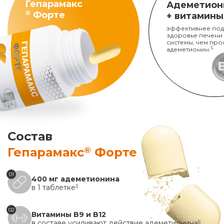
Гепарамакс
Адеметион
®
Форте
+ витамины
эффективнее под
здоровье печени
системы, чем про
адеметионин.
5
Состав
®
Гепарамакс
Форте
01
400 мг адеметионина
в 1 таблетке
3
02
Витамины B9 и B12
в составе усиливают действие адеметионина
5