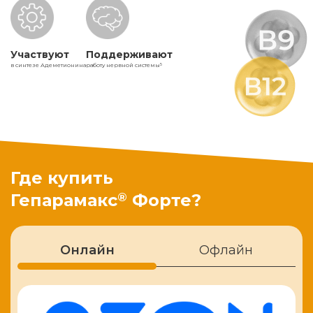
Участвуют
Поддерживают
в синтезе Адеметионина
работу нервной системы
5
Где купить
®
Гепарамакс
Форте?
Онлайн
Офлайн