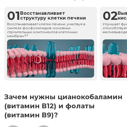
01
02
Восстанавливает
Вы
структуру клетки печени
ки
Восстанавливает клетки печени, участвуя в
Улучшает фу
синтезе фосфолипидов-основных
способствует
строительных компонентов клеточных
желчевыводя
мембран.
6,7
Зачем нужны цианокобаламин
(витамин В12) и фолаты
(витамин В9)?