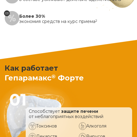
03
Более 30%
экономия средств на курс приема
2
Как работает
®
Гепарамакс
Форте
Способствует
защите печени
от неблагоприятных воздействий
Токсинов
Алкоголя
Лекарств
Вирусов