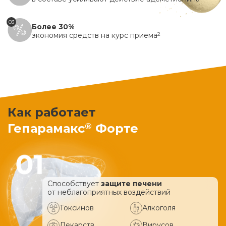
03
Более 30%
экономия средств на курс приема
2
Как работает
®
Гепарамакс
Форте
Способствует
защите печени
от неблагоприятных воздействий
Токсинов
Алкоголя
Лекарств
Вирусов