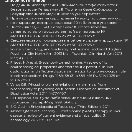
Список источников:
1.
По данным исследования клинической эффективности и
безопасности Гепарамакс® Форте на базе Сибирского
Государственного медицинского университета
2.
При перерасчете на курс приема 1 месяц, по сравнению с
препаратами, которые содержат 20 таблеток в упаковке
3.
Листок-вкладыш БАД Гепарамакс® Форте таблетки,
свидетельство о государственной регистрации №
AM.01.11.01.003.R.000031.03.23 от 30.03.2023 г.
4.
Свидетельство о государственной регистрации продукции №
AM.01.11.01.003.R.000031.03.23 от 30.03.2023 г.
5.
Folate, vitamin B₁₂, and S-adenosylmethionine Teodoro Bottiglieri.
Psychiatr Clin North Am. 2013 Mar. Psychiatr Clin North Am 2013
Mar;36(1):1-13
6.
Friedel, H A et al. S-adenosyl-L-methionine. A review of its
pharmacological properties and therapeutic potential in liver
dysfunction and affective disorders in relation to its physiological role
in cell metabolism. Drugs. 1989; 38 (3) p.389-416 RUS2144025 от
25.06.2020
7.
Vance DE. Phospholipid methylation in mammals: from
biochemistry to physiological function. BiochimicaBiochimica et
Biophysica Acta. 2014: 1477-1487
8.
Ш.Шерлок, Дж. Дули. Заболевания печени и желчных
протоков. Геотар-Мед. 1999. 864 стр
9.
S.C. Gad, in Encyclopedia of Toxicology (Third Edition), 2014
10.
Anstee QM et al.S-adenosyl-L-methionine (SAMe) therapy in liver
disease: a review of current evidence and clinical utility. J.
hepatology.2012;57:1097-1109