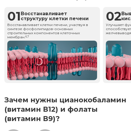
01
02
Восстанавливает
Вы
структуру клетки печени
ки
Восстанавливает клетки печени, участвуя в
Улучшает фу
синтезе фосфолипидов-основных
способствует
строительных компонентов клеточных
желчевыводя
мембран.
6,7
Зачем нужны цианокобаламин
(витамин В12) и фолаты
(витамин В9)?