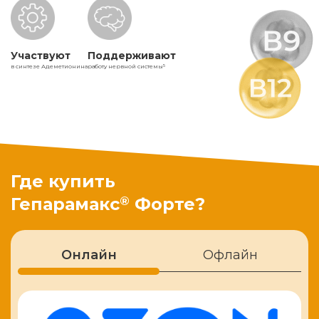
Участвуют
Поддерживают
в синтезе Адеметионина
работу нервной системы
5
Где купить
®
Гепарамакс
Форте?
Онлайн
Офлайн