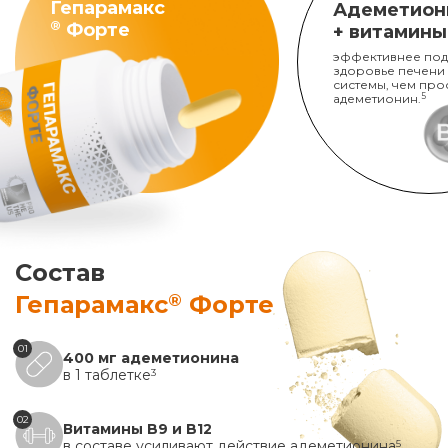
Гепарамакс
Адеметион
®
Форте
+ витамины
эффективнее под
здоровье печени
системы, чем про
адеметионин.
5
Состав
®
Гепарамакс
Форте
01
400 мг адеметионина
в 1 таблетке
3
02
Витамины B9 и B12
в составе усиливают действие адеметионина
5