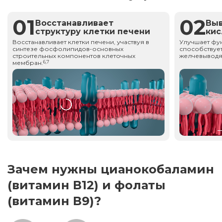
01
02
Восстанавливает
Вы
структуру клетки печени
ки
Восстанавливает клетки печени, участвуя в
Улучшает фу
синтезе фосфолипидов-основных
способствует
строительных компонентов клеточных
желчевыводя
мембран.
6,7
Зачем нужны цианокобаламин
(витамин В12) и фолаты
(витамин В9)?