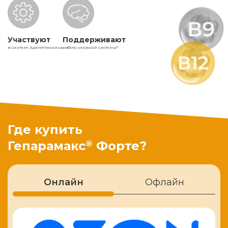
Участвуют
Поддерживают
в синтезе Адеметионина
работу нервной системы
5
Где купить
®
Гепарамакс
Форте?
Онлайн
Офлайн