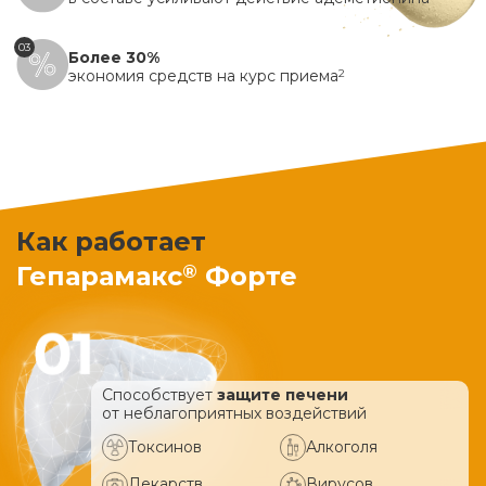
03
Более 30%
экономия средств на курс приема
2
Как работает
®
Гепарамакс
Форте
Способствует
защите печени
от неблагоприятных воздействий
Токсинов
Алкоголя
Лекарств
Вирусов