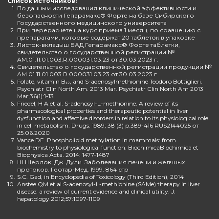
Список источников:
1.
По данным исследования клинической эффективности и
безопасности Гепарамакс® Форте на базе Сибирского
Государственного медицинского университета
2.
При перерасчете на курс приема 1 месяц, по сравнению с
препаратами, которые содержат 20 таблеток в упаковке
3.
Листок-вкладыш БАД Гепарамакс® Форте таблетки,
свидетельство о государственной регистрации №
AM.01.11.01.003.R.000031.03.23 от 30.03.2023 г.
4.
Свидетельство о государственной регистрации продукции №
AM.01.11.01.003.R.000031.03.23 от 30.03.2023 г.
5.
Folate, vitamin B₁₂, and S-adenosylmethionine Teodoro Bottiglieri.
Psychiatr Clin North Am. 2013 Mar. Psychiatr Clin North Am 2013
Mar;36(1):1-13
6.
Friedel, H A et al. S-adenosyl-L-methionine. A review of its
pharmacological properties and therapeutic potential in liver
dysfunction and affective disorders in relation to its physiological role
in cell metabolism. Drugs. 1989; 38 (3) p.389-416 RUS2144025 от
25.06.2020
7.
Vance DE. Phospholipid methylation in mammals: from
biochemistry to physiological function. BiochimicaBiochimica et
Biophysica Acta. 2014: 1477-1487
8.
Ш.Шерлок, Дж. Дули. Заболевания печени и желчных
протоков. Геотар-Мед. 1999. 864 стр
9.
S.C. Gad, in Encyclopedia of Toxicology (Third Edition), 2014
10.
Anstee QM et al.S-adenosyl-L-methionine (SAMe) therapy in liver
disease: a review of current evidence and clinical utility. J.
hepatology.2012;57:1097-1109