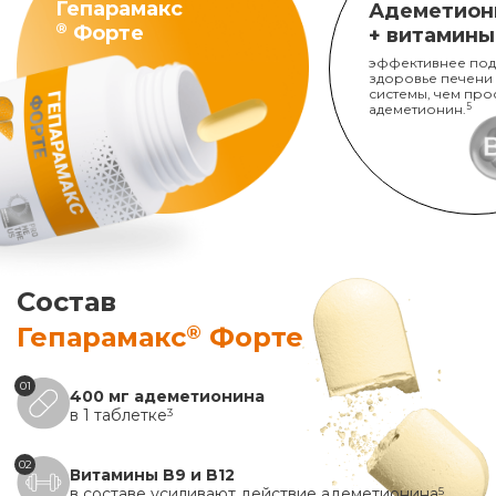
Гепарамакс
Адеметион
®
Форте
+ витамины
эффективнее под
здоровье печени
системы, чем про
адеметионин.
5
Состав
®
Гепарамакс
Форте
01
400 мг адеметионина
в 1 таблетке
3
02
Витамины B9 и B12
в составе усиливают действие адеметионина
5