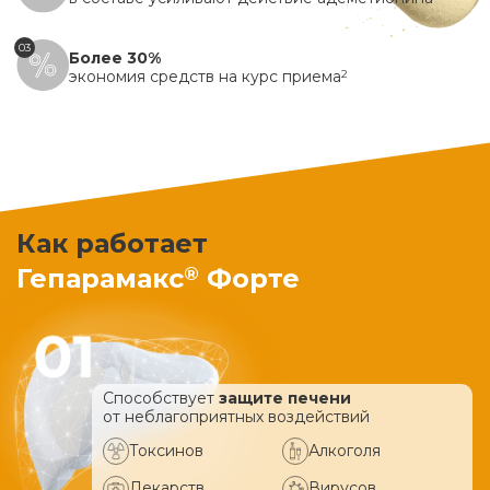
03
Более 30%
экономия средств на курс приема
2
Как работает
®
Гепарамакс
Форте
Способствует
защите печени
от неблагоприятных воздействий
Токсинов
Алкоголя
Лекарств
Вирусов