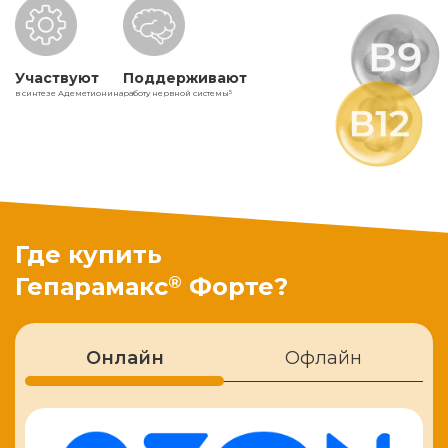
Участвуют
Поддерживают
в синтезе Адеметионина
работу нервной системы
5
Где купить
®
Гепарамакс
Форте?
Онлайн
Офлайн