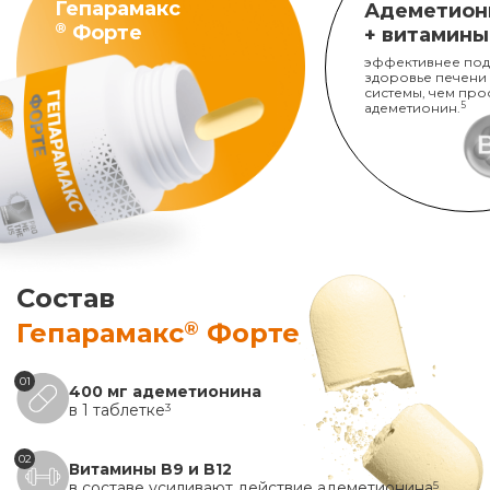
Гепарамакс
Адеметион
®
Форте
+ витамины
эффективнее под
здоровье печени
системы, чем про
адеметионин.
5
Состав
®
Гепарамакс
Форте
01
400 мг адеметионина
в 1 таблетке
3
02
Витамины B9 и B12
в составе усиливают действие адеметионина
5