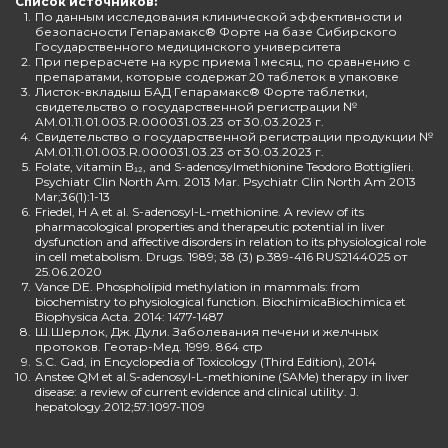
Список источников:
1.
По данным исследования клинической эффективности и
безопасности Гепарамакс® Форте на базе Сибирского
Государственного медицинского университета
2.
При перерасчете на курс приема 1 месяц, по сравнению с
препаратами, которые содержат 20 таблеток в упаковке
3.
Листок-вкладыш БАД Гепарамакс® Форте таблетки,
свидетельство о государственной регистрации №
AM.01.11.01.003.R.000031.03.23 от 30.03.2023 г.
4.
Свидетельство о государственной регистрации продукции №
AM.01.11.01.003.R.000031.03.23 от 30.03.2023 г.
5.
Folate, vitamin B₁₂, and S-adenosylmethionine Teodoro Bottiglieri.
Psychiatr Clin North Am. 2013 Mar. Psychiatr Clin North Am 2013
Mar;36(1):1-13
6.
Friedel, H A et al. S-adenosyl-L-methionine. A review of its
pharmacological properties and therapeutic potential in liver
dysfunction and affective disorders in relation to its physiological role
in cell metabolism. Drugs. 1989; 38 (3) p.389-416 RUS2144025 от
25.06.2020
7.
Vance DE. Phospholipid methylation in mammals: from
biochemistry to physiological function. BiochimicaBiochimica et
Biophysica Acta. 2014: 1477-1487
8.
Ш.Шерлок, Дж. Дули. Заболевания печени и желчных
протоков. Геотар-Мед. 1999. 864 стр
9.
S.C. Gad, in Encyclopedia of Toxicology (Third Edition), 2014
10.
Anstee QM et al.S-adenosyl-L-methionine (SAMe) therapy in liver
disease: a review of current evidence and clinical utility. J.
hepatology.2012;57:1097-1109