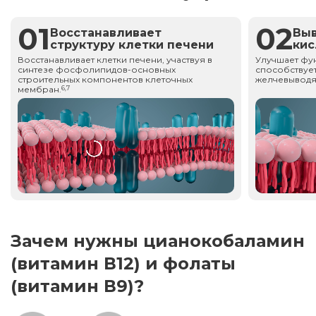
01
02
Восстанавливает
Вы
структуру клетки печени
ки
Восстанавливает клетки печени, участвуя в
Улучшает фу
синтезе фосфолипидов-основных
способствует
строительных компонентов клеточных
желчевыводя
мембран.
6,7
Зачем нужны цианокобаламин
(витамин В12) и фолаты
(витамин В9)?