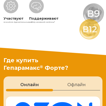
Участвуют
Поддерживают
в синтезе Адеметионина
работу нервной системы
5
Где купить
®
Гепарамакс
Форте?
Онлайн
Офлайн