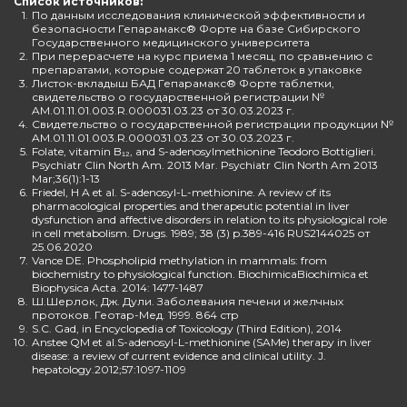
Список источников:
1.
По данным исследования клинической эффективности и
безопасности Гепарамакс® Форте на базе Сибирского
Государственного медицинского университета
2.
При перерасчете на курс приема 1 месяц, по сравнению с
препаратами, которые содержат 20 таблеток в упаковке
3.
Листок-вкладыш БАД Гепарамакс® Форте таблетки,
свидетельство о государственной регистрации №
AM.01.11.01.003.R.000031.03.23 от 30.03.2023 г.
4.
Свидетельство о государственной регистрации продукции №
AM.01.11.01.003.R.000031.03.23 от 30.03.2023 г.
5.
Folate, vitamin B₁₂, and S-adenosylmethionine Teodoro Bottiglieri.
Psychiatr Clin North Am. 2013 Mar. Psychiatr Clin North Am 2013
Mar;36(1):1-13
6.
Friedel, H A et al. S-adenosyl-L-methionine. A review of its
pharmacological properties and therapeutic potential in liver
dysfunction and affective disorders in relation to its physiological role
in cell metabolism. Drugs. 1989; 38 (3) p.389-416 RUS2144025 от
25.06.2020
7.
Vance DE. Phospholipid methylation in mammals: from
biochemistry to physiological function. BiochimicaBiochimica et
Biophysica Acta. 2014: 1477-1487
8.
Ш.Шерлок, Дж. Дули. Заболевания печени и желчных
протоков. Геотар-Мед. 1999. 864 стр
9.
S.C. Gad, in Encyclopedia of Toxicology (Third Edition), 2014
10.
Anstee QM et al.S-adenosyl-L-methionine (SAMe) therapy in liver
disease: a review of current evidence and clinical utility. J.
hepatology.2012;57:1097-1109