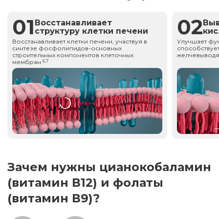
01
02
Восстанавливает
Вы
структуру клетки печени
ки
Восстанавливает клетки печени, участвуя в
Улучшает фу
синтезе фосфолипидов-основных
способствует
строительных компонентов клеточных
желчевыводя
мембран.
6,7
Зачем нужны цианокобаламин
(витамин В12) и фолаты
(витамин В9)?