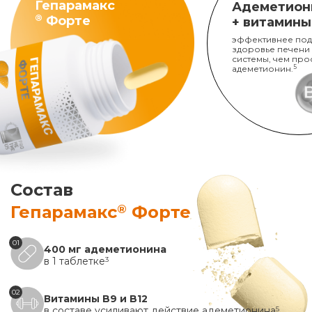
Гепарамакс
Адеметион
®
Форте
+ витамины
эффективнее под
здоровье печени
системы, чем про
адеметионин.
5
Состав
®
Гепарамакс
Форте
01
400 мг адеметионина
в 1 таблетке
3
02
Витамины B9 и B12
в составе усиливают действие адеметионина
5