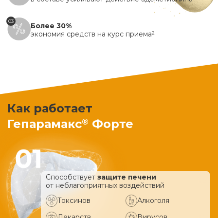
03
Более 30%
экономия средств на курс приема
2
Как работает
®
Гепарамакс
Форте
Способствует
защите печени
от неблагоприятных воздействий
Токсинов
Алкоголя
Лекарств
Вирусов