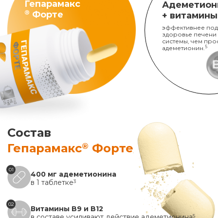
Гепарамакс
Адеметион
®
Форте
+ витамины
эффективнее под
здоровье печени
системы, чем про
адеметионин.
5
Состав
®
Гепарамакс
Форте
01
400 мг адеметионина
в 1 таблетке
3
02
Витамины B9 и B12
в составе усиливают действие адеметионина
5