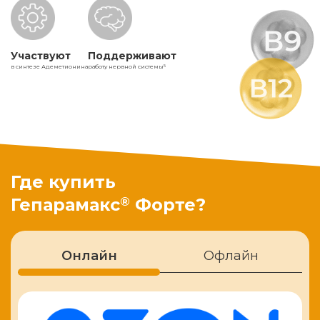
Участвуют
Поддерживают
в синтезе Адеметионина
работу нервной системы
5
Где купить
®
Гепарамакс
Форте?
Онлайн
Офлайн