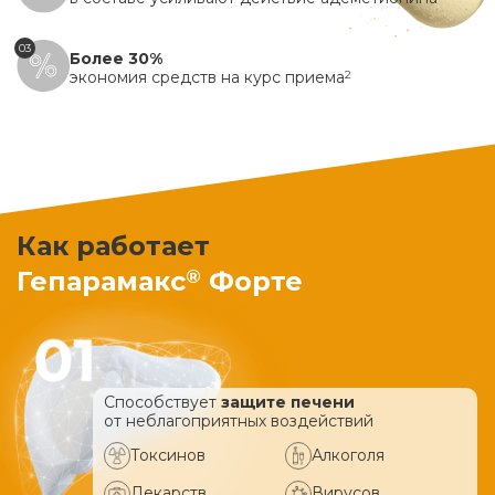
03
Более 30%
экономия средств на курс приема
2
Как работает
®
Гепарамакс
Форте
Способствует
защите печени
от неблагоприятных воздействий
Токсинов
Алкоголя
Лекарств
Вирусов