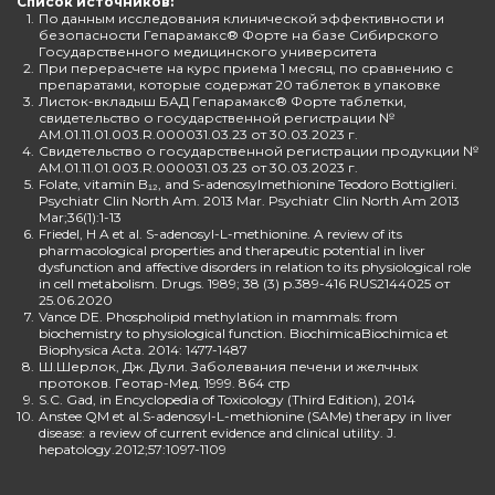
Список источников:
1.
По данным исследования клинической эффективности и
безопасности Гепарамакс® Форте на базе Сибирского
Государственного медицинского университета
2.
При перерасчете на курс приема 1 месяц, по сравнению с
препаратами, которые содержат 20 таблеток в упаковке
3.
Листок-вкладыш БАД Гепарамакс® Форте таблетки,
свидетельство о государственной регистрации №
AM.01.11.01.003.R.000031.03.23 от 30.03.2023 г.
4.
Свидетельство о государственной регистрации продукции №
AM.01.11.01.003.R.000031.03.23 от 30.03.2023 г.
5.
Folate, vitamin B₁₂, and S-adenosylmethionine Teodoro Bottiglieri.
Psychiatr Clin North Am. 2013 Mar. Psychiatr Clin North Am 2013
Mar;36(1):1-13
6.
Friedel, H A et al. S-adenosyl-L-methionine. A review of its
pharmacological properties and therapeutic potential in liver
dysfunction and affective disorders in relation to its physiological role
in cell metabolism. Drugs. 1989; 38 (3) p.389-416 RUS2144025 от
25.06.2020
7.
Vance DE. Phospholipid methylation in mammals: from
biochemistry to physiological function. BiochimicaBiochimica et
Biophysica Acta. 2014: 1477-1487
8.
Ш.Шерлок, Дж. Дули. Заболевания печени и желчных
протоков. Геотар-Мед. 1999. 864 стр
9.
S.C. Gad, in Encyclopedia of Toxicology (Third Edition), 2014
10.
Anstee QM et al.S-adenosyl-L-methionine (SAMe) therapy in liver
disease: a review of current evidence and clinical utility. J.
hepatology.2012;57:1097-1109