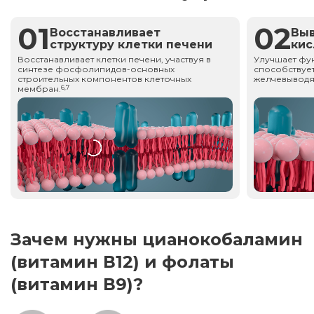
01
02
Восстанавливает
Вы
структуру клетки печени
ки
Восстанавливает клетки печени, участвуя в
Улучшает фу
синтезе фосфолипидов-основных
способствует
строительных компонентов клеточных
желчевыводя
мембран.
6,7
Зачем нужны цианокобаламин
(витамин В12) и фолаты
(витамин В9)?