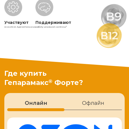
Участвуют
Поддерживают
в синтезе Адеметионина
работу нервной системы
5
Где купить
®
Гепарамакс
Форте?
Онлайн
Офлайн