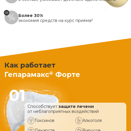
03
Более 30%
экономия средств на курс приема
2
Как работает
®
Гепарамакс
Форте
Способствует
защите печени
от неблагоприятных воздействий
Токсинов
Алкоголя
Лекарств
Вирусов