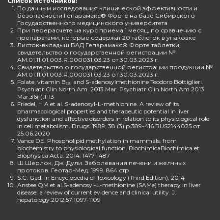
Список источников:
1.
По данным исследования клинической эффективности и
безопасности Гепарамакс® Форте на базе Сибирского
Государственного медицинского университета
2.
При перерасчете на курс приема 1 месяц, по сравнению с
препаратами, которые содержат 20 таблеток в упаковке
3.
Листок-вкладыш БАД Гепарамакс® Форте таблетки,
свидетельство о государственной регистрации №
AM.01.11.01.003.R.000031.03.23 от 30.03.2023 г.
4.
Свидетельство о государственной регистрации продукции №
AM.01.11.01.003.R.000031.03.23 от 30.03.2023 г.
5.
Folate, vitamin B₁₂, and S-adenosylmethionine Teodoro Bottiglieri.
Psychiatr Clin North Am. 2013 Mar. Psychiatr Clin North Am 2013
Mar;36(1):1-13
6.
Friedel, H A et al. S-adenosyl-L-methionine. A review of its
pharmacological properties and therapeutic potential in liver
dysfunction and affective disorders in relation to its physiological role
in cell metabolism. Drugs. 1989; 38 (3) p.389-416 RUS2144025 от
25.06.2020
7.
Vance DE. Phospholipid methylation in mammals: from
biochemistry to physiological function. BiochimicaBiochimica et
Biophysica Acta. 2014: 1477-1487
8.
Ш.Шерлок, Дж. Дули. Заболевания печени и желчных
протоков. Геотар-Мед. 1999. 864 стр
9.
S.C. Gad, in Encyclopedia of Toxicology (Third Edition), 2014
10.
Anstee QM et al.S-adenosyl-L-methionine (SAMe) therapy in liver
disease: a review of current evidence and clinical utility. J.
hepatology.2012;57:1097-1109