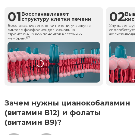
01
02
Восстанавливает
Вы
структуру клетки печени
ки
Восстанавливает клетки печени, участвуя в
Улучшает фу
синтезе фосфолипидов-основных
способствует
строительных компонентов клеточных
желчевыводя
мембран.
6,7
Зачем нужны цианокобаламин
(витамин В12) и фолаты
(витамин В9)?