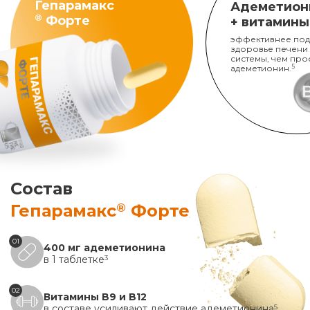
Гепарамакс
Адеметион
®
Форте
+ витамины
эффективнее под
здоровье печени
системы, чем про
адеметионин.
5
Состав
®
Гепарамакс
Форте
01
400 мг адеметионина
в 1 таблетке
3
02
Витамины B9 и B12
в составе усиливают действие адеметионина
5