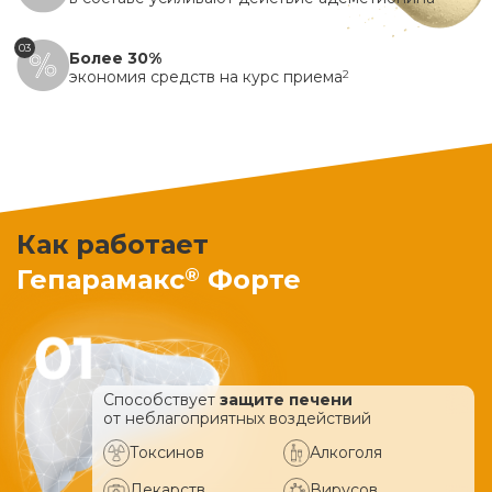
03
Более 30%
экономия средств на курс приема
2
Как работает
®
Гепарамакс
Форте
Способствует
защите печени
от неблагоприятных воздействий
Токсинов
Алкоголя
Лекарств
Вирусов