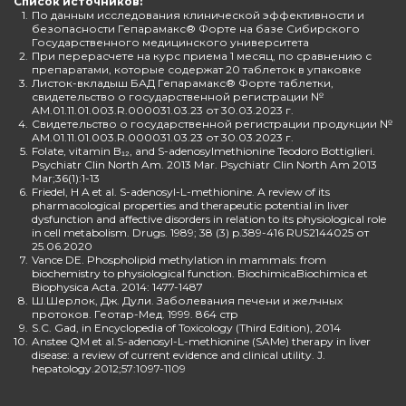
Список источников:
1.
По данным исследования клинической эффективности и
безопасности Гепарамакс® Форте на базе Сибирского
Государственного медицинского университета
2.
При перерасчете на курс приема 1 месяц, по сравнению с
препаратами, которые содержат 20 таблеток в упаковке
3.
Листок-вкладыш БАД Гепарамакс® Форте таблетки,
свидетельство о государственной регистрации №
AM.01.11.01.003.R.000031.03.23 от 30.03.2023 г.
4.
Свидетельство о государственной регистрации продукции №
AM.01.11.01.003.R.000031.03.23 от 30.03.2023 г.
5.
Folate, vitamin B₁₂, and S-adenosylmethionine Teodoro Bottiglieri.
Psychiatr Clin North Am. 2013 Mar. Psychiatr Clin North Am 2013
Mar;36(1):1-13
6.
Friedel, H A et al. S-adenosyl-L-methionine. A review of its
pharmacological properties and therapeutic potential in liver
dysfunction and affective disorders in relation to its physiological role
in cell metabolism. Drugs. 1989; 38 (3) p.389-416 RUS2144025 от
25.06.2020
7.
Vance DE. Phospholipid methylation in mammals: from
biochemistry to physiological function. BiochimicaBiochimica et
Biophysica Acta. 2014: 1477-1487
8.
Ш.Шерлок, Дж. Дули. Заболевания печени и желчных
протоков. Геотар-Мед. 1999. 864 стр
9.
S.C. Gad, in Encyclopedia of Toxicology (Third Edition), 2014
10.
Anstee QM et al.S-adenosyl-L-methionine (SAMe) therapy in liver
disease: a review of current evidence and clinical utility. J.
hepatology.2012;57:1097-1109