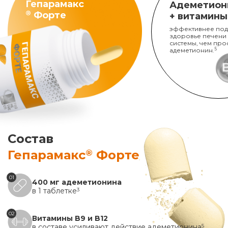
Гепарамакс
Адеметион
®
Форте
+ витамины
эффективнее под
здоровье печени
системы, чем про
адеметионин.
5
Состав
®
Гепарамакс
Форте
01
400 мг адеметионина
в 1 таблетке
3
02
Витамины B9 и B12
в составе усиливают действие адеметионина
5