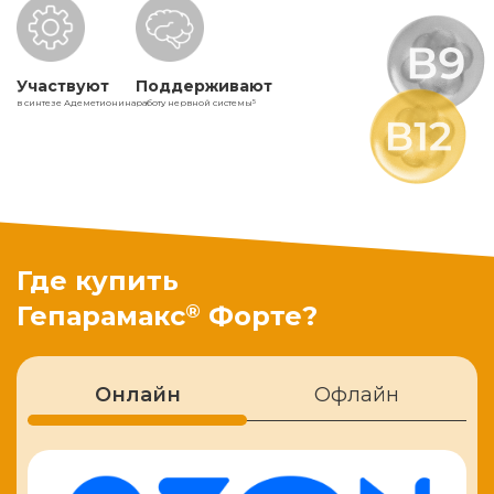
Участвуют
Поддерживают
в синтезе Адеметионина
работу нервной системы
5
Где купить
®
Гепарамакс
Форте?
Онлайн
Офлайн