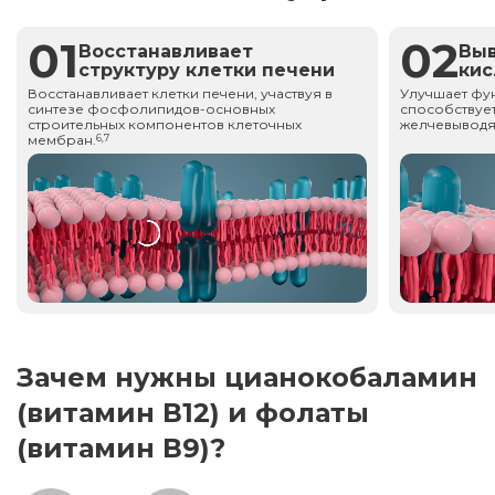
01
02
Восстанавливает
Вы
структуру клетки печени
ки
Восстанавливает клетки печени, участвуя в
Улучшает фу
синтезе фосфолипидов-основных
способствует
строительных компонентов клеточных
желчевыводя
мембран.
6,7
Зачем нужны цианокобаламин
(витамин В12) и фолаты
(витамин В9)?