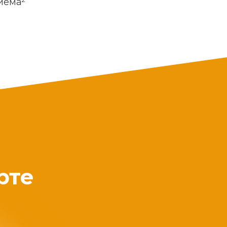
риема
рте