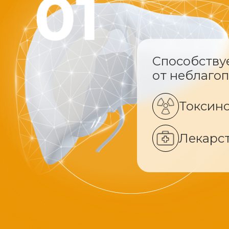
Способству
от неблаго
Токсин
Лекарс