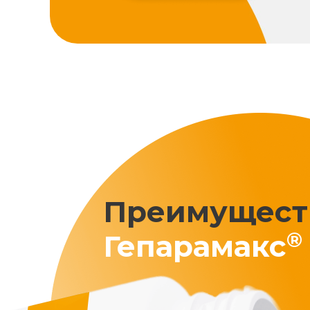
Преимущест
®
Гепарамакс