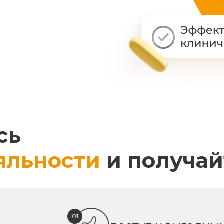
сь
яльности
и получай
01