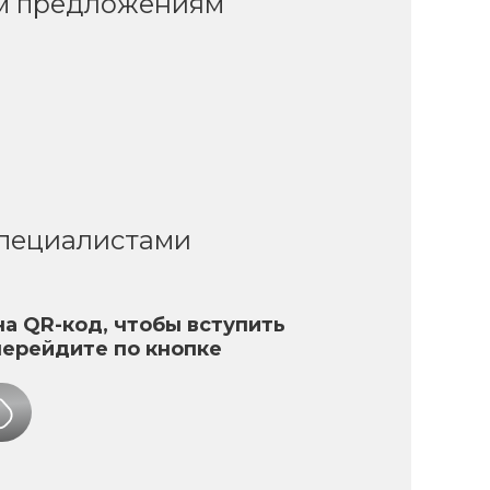
ым предложениям
специалистами
а QR-код, чтобы вступить
перейдите по кнопке