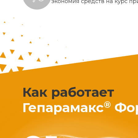
экономия средств на курс п
Как работает
®
Гепарамакс
Фо