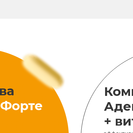
ва
Ком
Форте
Аде
+ в