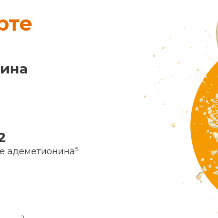
рте
нина
2
5
ие адеметионина
2