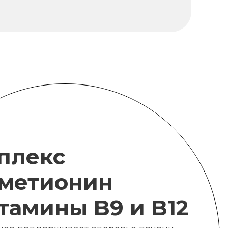
плекс
метионин
итамины B9 и B12