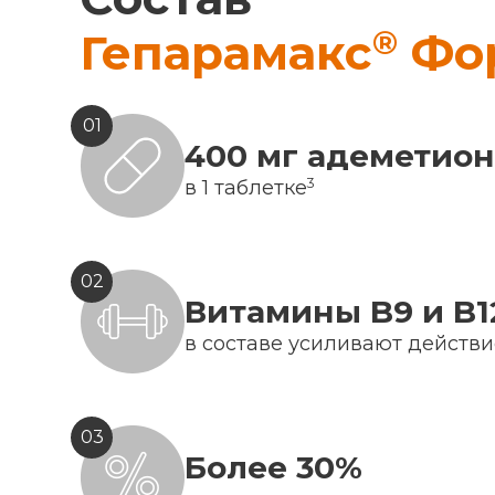
®
Гепарамакс
Фо
01
400 мг адеметио
3
в 1 таблетке
02
Витамины B9 и B1
в составе усиливают действ
03
Более 30%