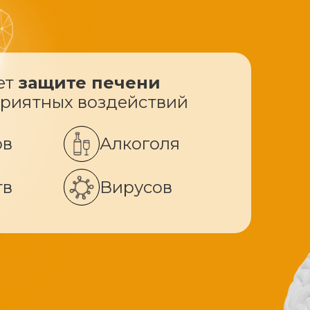
ет
защите печени
приятных воздействий
ов
Алкоголя
тв
Вирусов