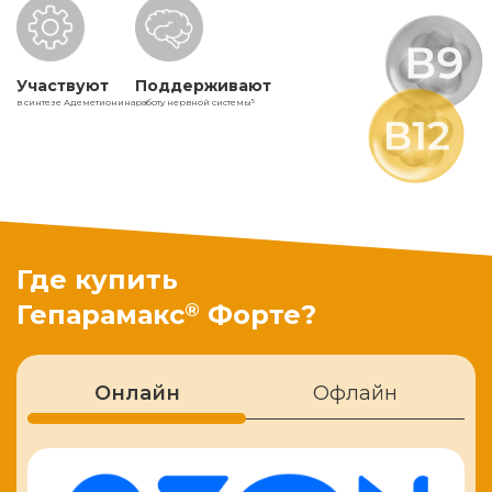
Участвуют
Поддерживают
в синтезе Адеметионина
работу нервной системы
5
Где купить
®
Гепарамакс
Форте?
Онлайн
Офлайн