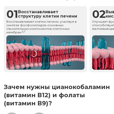
01
02
Восстанавливает
Вы
структуру клетки печени
ки
Восстанавливает клетки печени, участвуя в
Улучшает фу
синтезе фосфолипидов-основных
способствует
строительных компонентов клеточных
желчевыводя
мембран.
6,7
Зачем нужны цианокобаламин
(витамин В12) и фолаты
(витамин В9)?