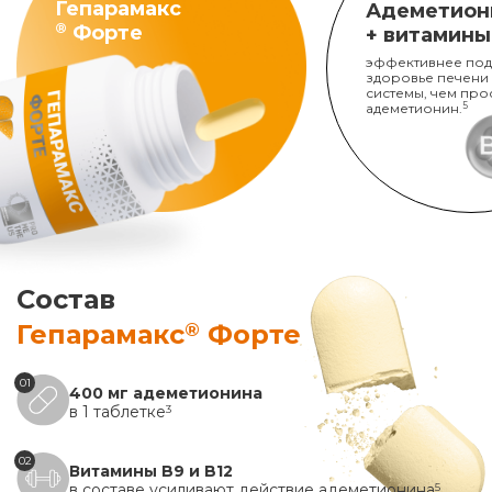
Гепарамакс
Адеметион
®
Форте
+ витамины
эффективнее под
здоровье печени
системы, чем про
адеметионин.
5
Состав
®
Гепарамакс
Форте
01
400 мг адеметионина
в 1 таблетке
3
02
Витамины B9 и B12
в составе усиливают действие адеметионина
5