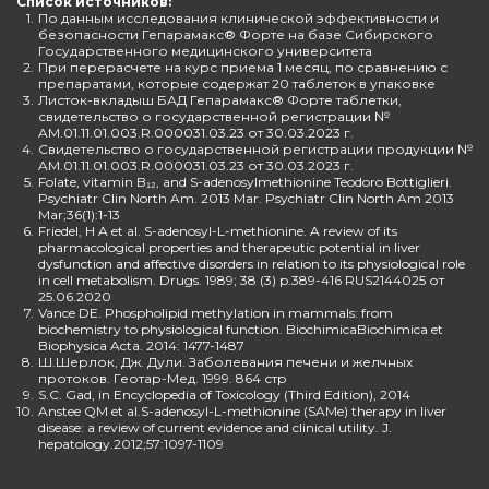
Список источников:
1.
По данным исследования клинической эффективности и
безопасности Гепарамакс® Форте на базе Сибирского
Государственного медицинского университета
2.
При перерасчете на курс приема 1 месяц, по сравнению с
препаратами, которые содержат 20 таблеток в упаковке
3.
Листок-вкладыш БАД Гепарамакс® Форте таблетки,
свидетельство о государственной регистрации №
AM.01.11.01.003.R.000031.03.23 от 30.03.2023 г.
4.
Свидетельство о государственной регистрации продукции №
AM.01.11.01.003.R.000031.03.23 от 30.03.2023 г.
5.
Folate, vitamin B₁₂, and S-adenosylmethionine Teodoro Bottiglieri.
Psychiatr Clin North Am. 2013 Mar. Psychiatr Clin North Am 2013
Mar;36(1):1-13
6.
Friedel, H A et al. S-adenosyl-L-methionine. A review of its
pharmacological properties and therapeutic potential in liver
dysfunction and affective disorders in relation to its physiological role
in cell metabolism. Drugs. 1989; 38 (3) p.389-416 RUS2144025 от
25.06.2020
7.
Vance DE. Phospholipid methylation in mammals: from
biochemistry to physiological function. BiochimicaBiochimica et
Biophysica Acta. 2014: 1477-1487
8.
Ш.Шерлок, Дж. Дули. Заболевания печени и желчных
протоков. Геотар-Мед. 1999. 864 стр
9.
S.C. Gad, in Encyclopedia of Toxicology (Third Edition), 2014
10.
Anstee QM et al.S-adenosyl-L-methionine (SAMe) therapy in liver
disease: a review of current evidence and clinical utility. J.
hepatology.2012;57:1097-1109