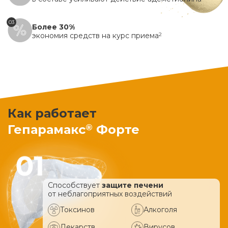
03
Более 30%
экономия средств на курс приема
2
Как работает
®
Гепарамакс
Форте
Способствует
защите печени
от неблагоприятных воздействий
Токсинов
Алкоголя
Лекарств
Вирусов