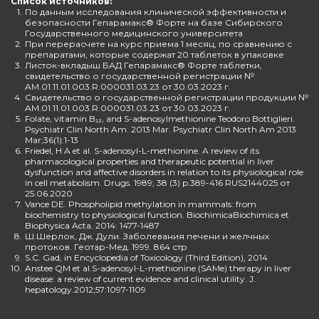
Список источников:
1.
По данным исследования клинической эффективности и
безопасности Гепарамакс® Форте на базе Сибирского
Государственного медицинского университета
2.
При перерасчете на курс приема 1 месяц, по сравнению с
препаратами, которые содержат 20 таблеток в упаковке
3.
Листок-вкладыш БАД Гепарамакс® Форте таблетки,
свидетельство о государственной регистрации №
AM.01.11.01.003.R.000031.03.23 от 30.03.2023 г.
4.
Свидетельство о государственной регистрации продукции №
AM.01.11.01.003.R.000031.03.23 от 30.03.2023 г.
5.
Folate, vitamin B₁₂, and S-adenosylmethionine Teodoro Bottiglieri.
Psychiatr Clin North Am. 2013 Mar. Psychiatr Clin North Am 2013
Mar;36(1):1-13
6.
Friedel, H A et al. S-adenosyl-L-methionine. A review of its
pharmacological properties and therapeutic potential in liver
dysfunction and affective disorders in relation to its physiological role
in cell metabolism. Drugs. 1989; 38 (3) p.389-416 RUS2144025 от
25.06.2020
7.
Vance DE. Phospholipid methylation in mammals: from
biochemistry to physiological function. BiochimicaBiochimica et
Biophysica Acta. 2014: 1477-1487
8.
Ш.Шерлок, Дж. Дули. Заболевания печени и желчных
протоков. Геотар-Мед. 1999. 864 стр
9.
S.C. Gad, in Encyclopedia of Toxicology (Third Edition), 2014
10.
Anstee QM et al.S-adenosyl-L-methionine (SAMe) therapy in liver
disease: a review of current evidence and clinical utility. J.
hepatology.2012;57:1097-1109