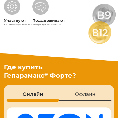
Участвуют
Поддерживают
в синтезе Адеметионина
работу нервной системы
5
Где купить
®
Гепарамакс
Форте?
Онлайн
Офлайн