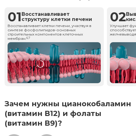
01
02
Восстанавливает
Вы
структуру клетки печени
ки
Восстанавливает клетки печени, участвуя в
Улучшает фу
синтезе фосфолипидов-основных
способствует
строительных компонентов клеточных
желчевыводя
мембран.
6,7
Зачем нужны цианокобаламин
(витамин В12) и фолаты
(витамин В9)?