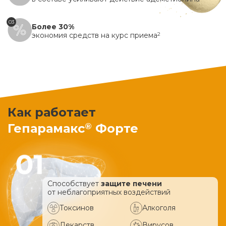
03
Более 30%
экономия средств на курс приема
2
Как работает
®
Гепарамакс
Форте
Способствует
защите печени
от неблагоприятных воздействий
Токсинов
Алкоголя
Лекарств
Вирусов