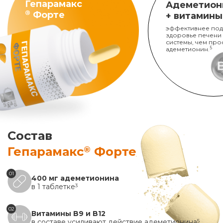
Гепарамакс
Адеметион
®
Форте
+ витамины
эффективнее под
здоровье печени
системы, чем про
адеметионин.
5
Состав
®
Гепарамакс
Форте
01
400 мг адеметионина
в 1 таблетке
3
02
Витамины B9 и B12
в составе усиливают действие адеметионина
5