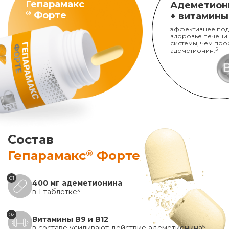
Гепарамакс
Адеметион
®
Форте
+ витамины
эффективнее под
здоровье печени
системы, чем про
адеметионин.
5
Состав
®
Гепарамакс
Форте
01
400 мг адеметионина
в 1 таблетке
3
02
Витамины B9 и B12
в составе усиливают действие адеметионина
5