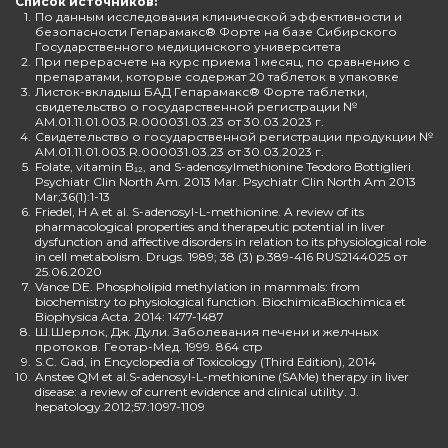
Список источников:
1.
По данным исследования клинической эффективности и
безопасности Гепарамакс® Форте на базе Сибирского
Государственного медицинского университета
2.
При перерасчете на курс приема 1 месяц, по сравнению с
препаратами, которые содержат 20 таблеток в упаковке
3.
Листок-вкладыш БАД Гепарамакс® Форте таблетки,
свидетельство о государственной регистрации №
AM.01.11.01.003.R.000031.03.23 от 30.03.2023 г.
4.
Свидетельство о государственной регистрации продукции №
AM.01.11.01.003.R.000031.03.23 от 30.03.2023 г.
5.
Folate, vitamin B₁₂, and S-adenosylmethionine Teodoro Bottiglieri.
Psychiatr Clin North Am. 2013 Mar. Psychiatr Clin North Am 2013
Mar;36(1):1-13
6.
Friedel, H A et al. S-adenosyl-L-methionine. A review of its
pharmacological properties and therapeutic potential in liver
dysfunction and affective disorders in relation to its physiological role
in cell metabolism. Drugs. 1989; 38 (3) p.389-416 RUS2144025 от
25.06.2020
7.
Vance DE. Phospholipid methylation in mammals: from
biochemistry to physiological function. BiochimicaBiochimica et
Biophysica Acta. 2014: 1477-1487
8.
Ш.Шерлок, Дж. Дули. Заболевания печени и желчных
протоков. Геотар-Мед. 1999. 864 стр
9.
S.C. Gad, in Encyclopedia of Toxicology (Third Edition), 2014
10.
Anstee QM et al.S-adenosyl-L-methionine (SAMe) therapy in liver
disease: a review of current evidence and clinical utility. J.
hepatology.2012;57:1097-1109