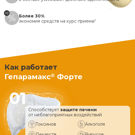
03
Более 30%
экономия средств на курс приема
2
Как работает
®
Гепарамакс
Форте
Способствует
защите печени
от неблагоприятных воздействий
Токсинов
Алкоголя
Лекарств
Вирусов