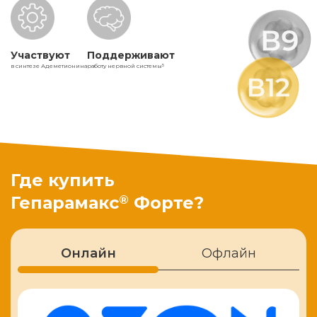
Участвуют
Поддерживают
в синтезе Адеметионина
работу нервной системы
5
Где купить
®
Гепарамакс
Форте?
Онлайн
Офлайн