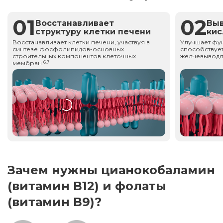
01
02
Восстанавливает
Вы
структуру клетки печени
ки
Восстанавливает клетки печени, участвуя в
Улучшает фу
синтезе фосфолипидов-основных
способствует
строительных компонентов клеточных
желчевыводя
мембран.
6,7
Зачем нужны цианокобаламин
(витамин В12) и фолаты
(витамин В9)?