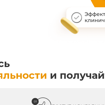
сь
яльности
и получай
01