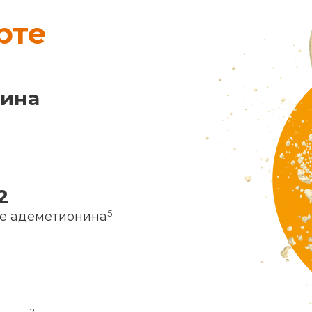
рте
нина
2
5
ие адеметионина
2