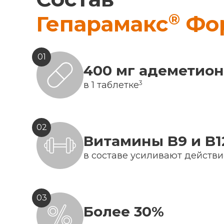
®
Гепарамакс
Фо
01
400 мг адеметио
3
в 1 таблетке
02
Витамины B9 и B1
в составе усиливают действ
03
Более 30%