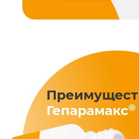
Преимущест
®
Гепарамакс