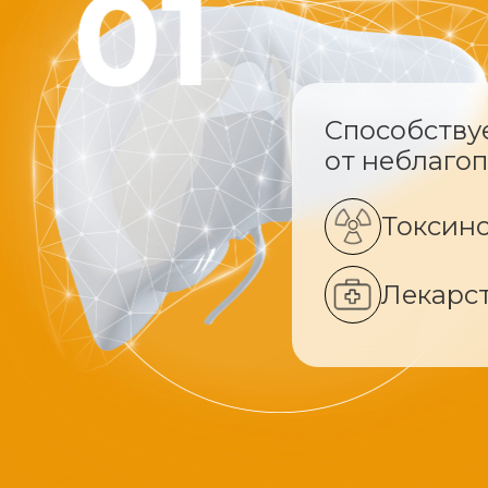
Способству
от неблаго
Токсин
Лекарс