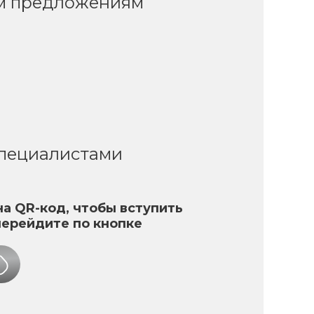
ым предложениям
специалистами
а QR-код, чтобы вступить
перейдите по кнопке