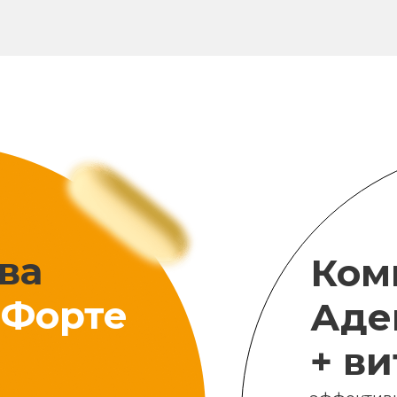
ва
Ком
Форте
Аде
+ в