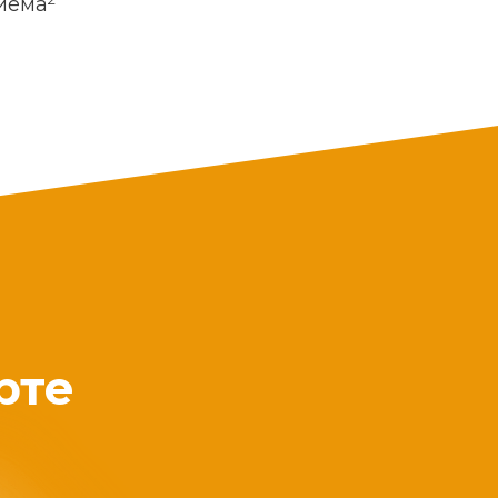
риема
рте