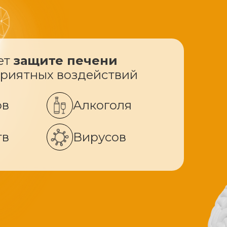
ет
защите печени
приятных воздействий
ов
Алкоголя
тв
Вирусов