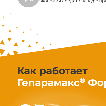
экономия средств на курс п
Как работает
®
Гепарамакс
Фо