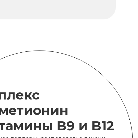
плекс
метионин
итамины B9 и B12