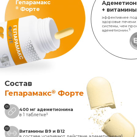
Гепарамакс
Адеметион
®
Форте
+ витамины
эффективнее под
здоровье печени
системы, чем про
адеметионин.
5
Состав
®
Гепарамакс
Форте
01
400 мг адеметионина
в 1 таблетке
3
02
Витамины B9 и B12
в составе усиливают действие адеметионина
5