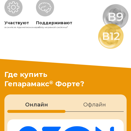
Участвуют
Поддерживают
в синтезе Адеметионина
работу нервной системы
5
Где купить
®
Гепарамакс
Форте?
Онлайн
Офлайн