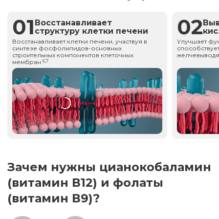
01
02
Восстанавливает
Вы
структуру клетки печени
ки
Восстанавливает клетки печени, участвуя в
Улучшает фу
синтезе фосфолипидов-основных
способствует
строительных компонентов клеточных
желчевыводя
мембран.
6,7
Зачем нужны цианокобаламин
(витамин В12) и фолаты
(витамин В9)?