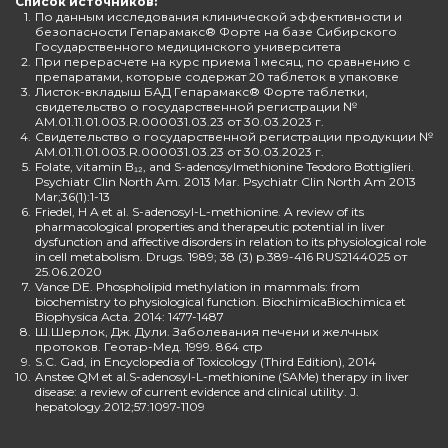
Список источников:
1.
По данным исследования клинической эффективности и
безопасности Гепарамакс® Форте на базе Сибирского
Государственного медицинского университета
2.
При перерасчете на курс приема 1 месяц, по сравнению с
препаратами, которые содержат 20 таблеток в упаковке
3.
Листок-вкладыш БАД Гепарамакс® Форте таблетки,
свидетельство о государственной регистрации №
AM.01.11.01.003.R.000031.03.23 от 30.03.2023 г.
4.
Свидетельство о государственной регистрации продукции №
AM.01.11.01.003.R.000031.03.23 от 30.03.2023 г.
5.
Folate, vitamin B₁₂, and S-adenosylmethionine Teodoro Bottiglieri.
Psychiatr Clin North Am. 2013 Mar. Psychiatr Clin North Am 2013
Mar;36(1):1-13
6.
Friedel, H A et al. S-adenosyl-L-methionine. A review of its
pharmacological properties and therapeutic potential in liver
dysfunction and affective disorders in relation to its physiological role
in cell metabolism. Drugs. 1989; 38 (3) p.389-416 RUS2144025 от
25.06.2020
7.
Vance DE. Phospholipid methylation in mammals: from
biochemistry to physiological function. BiochimicaBiochimica et
Biophysica Acta. 2014: 1477-1487
8.
Ш.Шерлок, Дж. Дули. Заболевания печени и желчных
протоков. Геотар-Мед. 1999. 864 стр
9.
S.C. Gad, in Encyclopedia of Toxicology (Third Edition), 2014
10.
Anstee QM et al.S-adenosyl-L-methionine (SAMe) therapy in liver
disease: a review of current evidence and clinical utility. J.
hepatology.2012;57:1097-1109