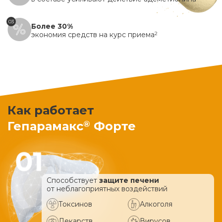
03
Более 30%
экономия средств на курс приема
2
Как работает
®
Гепарамакс
Форте
Способствует
защите печени
от неблагоприятных воздействий
Токсинов
Алкоголя
Лекарств
Вирусов