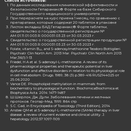
Список источников:
1.
По данным исследования клинической эффективности и
безопасности Гепарамакс® Форте на базе Сибирского
Государственного медицинского университета
2.
При перерасчете на курс приема 1 месяц, по сравнению с
препаратами, которые содержат 20 таблеток в упаковке
3.
Листок-вкладыш БАД Гепарамакс® Форте таблетки,
свидетельство о государственной регистрации №
AM.01.11.01.003.R.000031.03.23 от 30.03.2023 г.
4.
Свидетельство о государственной регистрации продукции №
AM.01.11.01.003.R.000031.03.23 от 30.03.2023 г.
5.
Folate, vitamin B₁₂, and S-adenosylmethionine Teodoro Bottiglieri.
Psychiatr Clin North Am. 2013 Mar. Psychiatr Clin North Am 2013
Mar;36(1):1-13
6.
Friedel, H A et al. S-adenosyl-L-methionine. A review of its
pharmacological properties and therapeutic potential in liver
dysfunction and affective disorders in relation to its physiological role
in cell metabolism. Drugs. 1989; 38 (3) p.389-416 RUS2144025 от
25.06.2020
7.
Vance DE. Phospholipid methylation in mammals: from
biochemistry to physiological function. BiochimicaBiochimica et
Biophysica Acta. 2014: 1477-1487
8.
Ш.Шерлок, Дж. Дули. Заболевания печени и желчных
протоков. Геотар-Мед. 1999. 864 стр
9.
S.C. Gad, in Encyclopedia of Toxicology (Third Edition), 2014
10.
Anstee QM et al.S-adenosyl-L-methionine (SAMe) therapy in liver
disease: a review of current evidence and clinical utility. J.
hepatology.2012;57:1097-1109