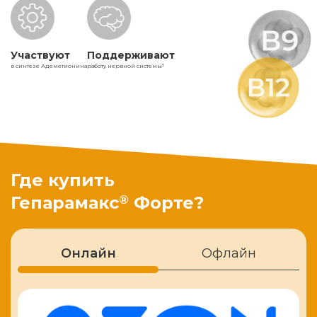
Участвуют
Поддерживают
в синтезе Адеметионина
работу нервной системы
5
Где купить
®
Гепарамакс
Форте?
Онлайн
Офлайн