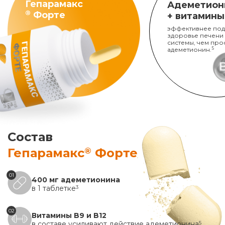
Гепарамакс
Адеметион
®
Форте
+ витамины
эффективнее под
здоровье печени
системы, чем про
адеметионин.
5
Состав
®
Гепарамакс
Форте
01
400 мг адеметионина
в 1 таблетке
3
02
Витамины B9 и B12
в составе усиливают действие адеметионина
5