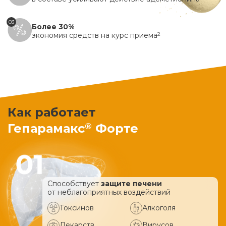
03
Более 30%
экономия средств на курс приема
2
Как работает
®
Гепарамакс
Форте
Способствует
защите печени
от неблагоприятных воздействий
Токсинов
Алкоголя
Лекарств
Вирусов