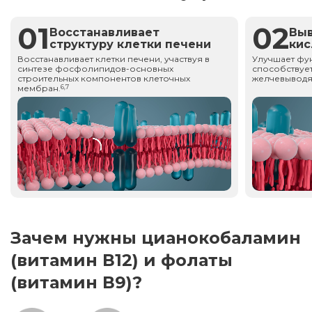
01
02
Восстанавливает
Вы
структуру клетки печени
ки
Восстанавливает клетки печени, участвуя в
Улучшает фу
синтезе фосфолипидов-основных
способствует
строительных компонентов клеточных
желчевыводя
мембран.
6,7
Зачем нужны цианокобаламин
(витамин В12) и фолаты
(витамин В9)?