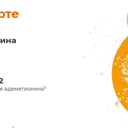
рте
нина
2
5
ие адеметионина
2