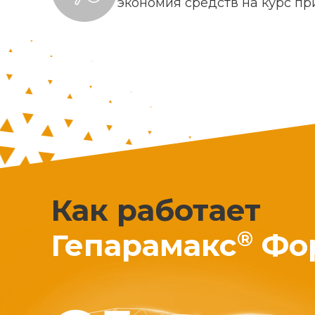
экономия средств на курс п
Как работает
®
Гепарамакс
Фо