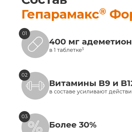
®
Гепарамакс
Фо
01
400 мг адеметио
3
в 1 таблетке
02
Витамины B9 и B1
в составе усиливают действ
03
Более 30%