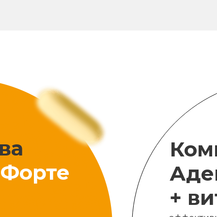
ва
Ком
Форте
Аде
+ в