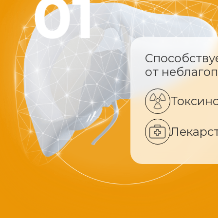
Способству
от неблаго
Токсин
Лекарс