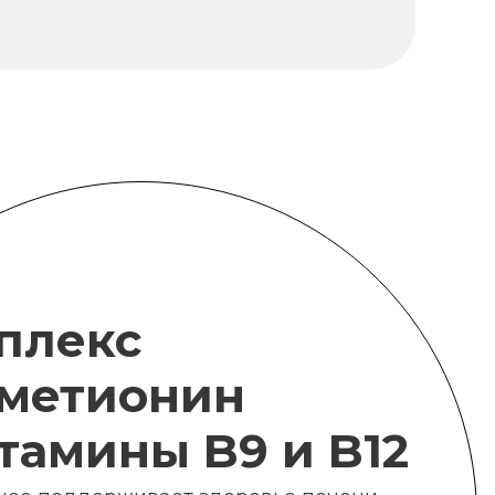
плекс
метионин
итамины B9 и B12