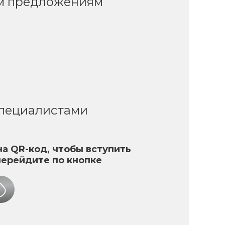
ым предложениям
специалистами
а QR-код, чтобы вступить
перейдите по кнопке