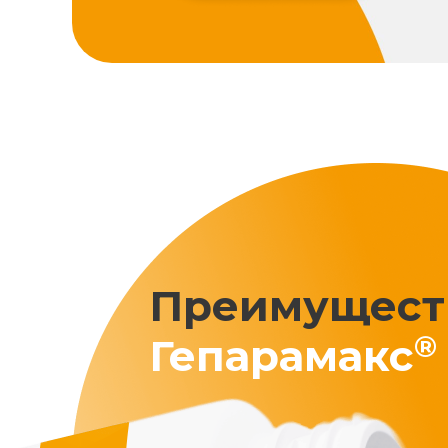
Преимущест
®
Гепарамакс