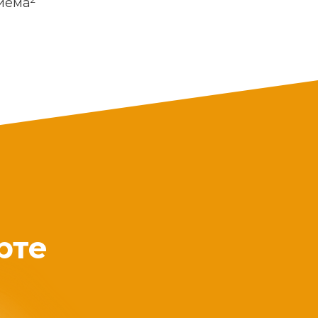
риема
рте