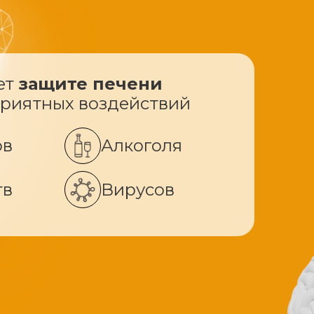
ет
защите печени
приятных воздействий
ов
Алкоголя
тв
Вирусов