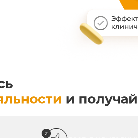
сь
яльности
и получай
01