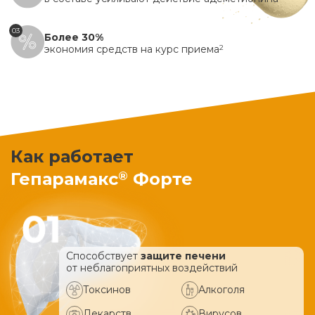
03
Более 30%
экономия средств на курс приема
2
Как работает
®
Гепарамакс
Форте
Способствует
защите печени
от неблагоприятных воздействий
Токсинов
Алкоголя
Лекарств
Вирусов