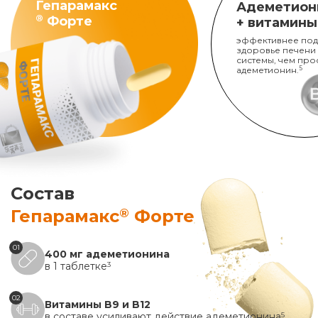
Гепарамакс
Адеметион
®
Форте
+ витамины
эффективнее под
здоровье печени
системы, чем про
адеметионин.
5
Состав
®
Гепарамакс
Форте
01
400 мг адеметионина
в 1 таблетке
3
02
Витамины B9 и B12
в составе усиливают действие адеметионина
5