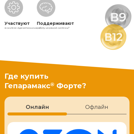
Участвуют
Поддерживают
в синтезе Адеметионина
работу нервной системы
5
Где купить
®
Гепарамакс
Форте?
Онлайн
Офлайн