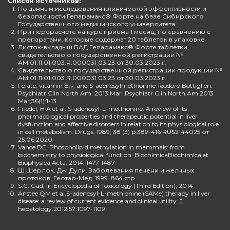
Список источников:
1.
По данным исследования клинической эффективности и
безопасности Гепарамакс® Форте на базе Сибирского
Государственного медицинского университета
2.
При перерасчете на курс приема 1 месяц, по сравнению с
препаратами, которые содержат 20 таблеток в упаковке
3.
Листок-вкладыш БАД Гепарамакс® Форте таблетки,
свидетельство о государственной регистрации №
AM.01.11.01.003.R.000031.03.23 от 30.03.2023 г.
4.
Свидетельство о государственной регистрации продукции №
AM.01.11.01.003.R.000031.03.23 от 30.03.2023 г.
5.
Folate, vitamin B₁₂, and S-adenosylmethionine Teodoro Bottiglieri.
Psychiatr Clin North Am. 2013 Mar. Psychiatr Clin North Am 2013
Mar;36(1):1-13
6.
Friedel, H A et al. S-adenosyl-L-methionine. A review of its
pharmacological properties and therapeutic potential in liver
dysfunction and affective disorders in relation to its physiological role
in cell metabolism. Drugs. 1989; 38 (3) p.389-416 RUS2144025 от
25.06.2020
7.
Vance DE. Phospholipid methylation in mammals: from
biochemistry to physiological function. BiochimicaBiochimica et
Biophysica Acta. 2014: 1477-1487
8.
Ш.Шерлок, Дж. Дули. Заболевания печени и желчных
протоков. Геотар-Мед. 1999. 864 стр
9.
S.C. Gad, in Encyclopedia of Toxicology (Third Edition), 2014
10.
Anstee QM et al.S-adenosyl-L-methionine (SAMe) therapy in liver
disease: a review of current evidence and clinical utility. J.
hepatology.2012;57:1097-1109