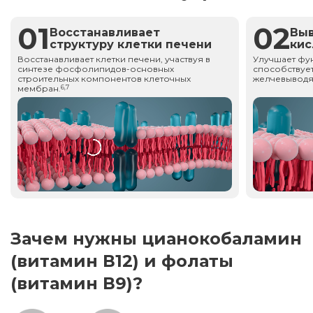
01
02
Восстанавливает
Вы
структуру клетки печени
ки
Восстанавливает клетки печени, участвуя в
Улучшает фу
синтезе фосфолипидов-основных
способствует
строительных компонентов клеточных
желчевыводя
мембран.
6,7
Зачем нужны цианокобаламин
(витамин В12) и фолаты
(витамин В9)?