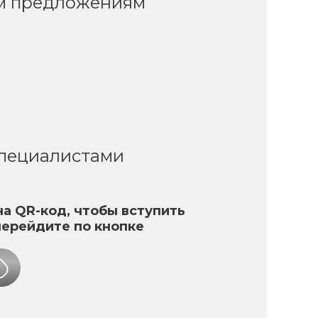
ым предложениям
специалистами
а QR-код, чтобы вступить
перейдите по кнопке