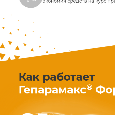
экономия средств на курс п
Как работает
®
Гепарамакс
Фо