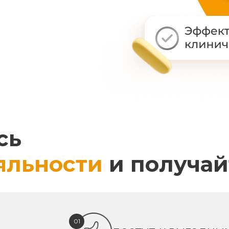
сь
яльности
и получай
01