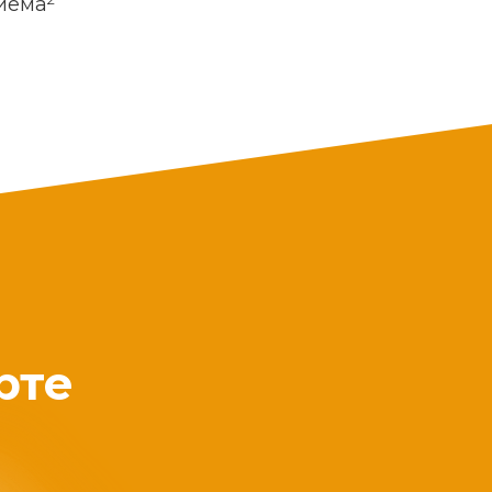
риема
рте