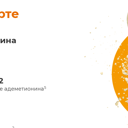
рте
нина
2
5
ие адеметионина
2