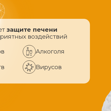
ет
защите печени
приятных воздействий
ов
Алкоголя
тв
Вирусов