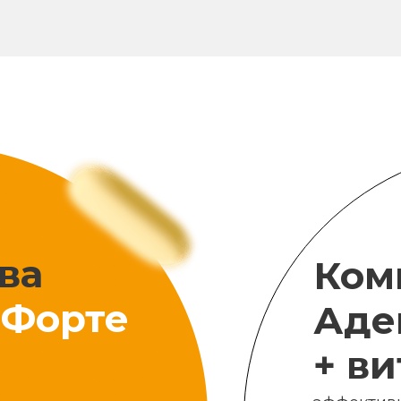
ва
Ком
Форте
Аде
+ в