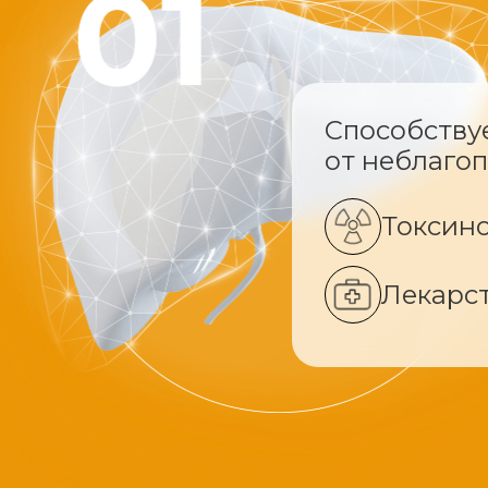
Способству
от неблаго
Токсин
Лекарс