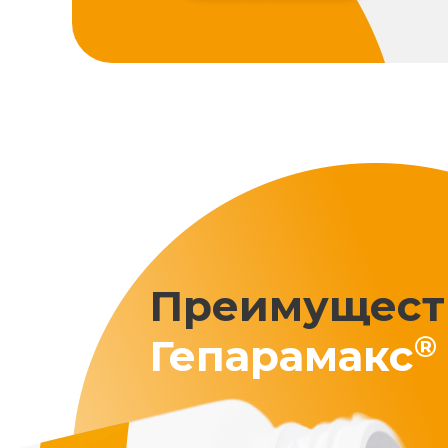
Преимущест
®
Гепарамакс