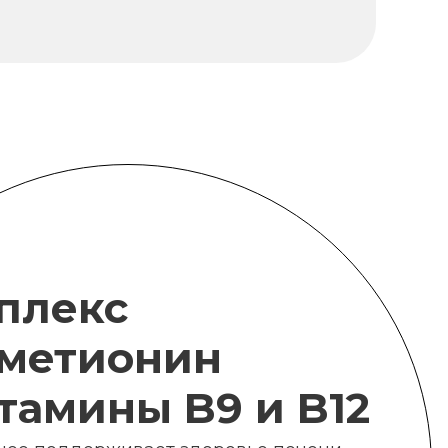
плекс
метионин
итамины B9 и B12