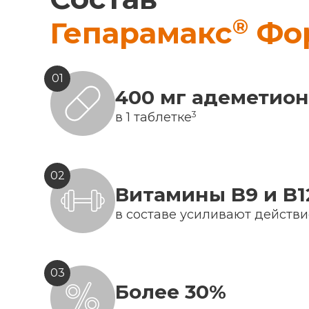
®
Гепарамакс
Фо
01
400 мг адеметио
3
в 1 таблетке
02
Витамины B9 и B1
в составе усиливают действ
03
Более 30%