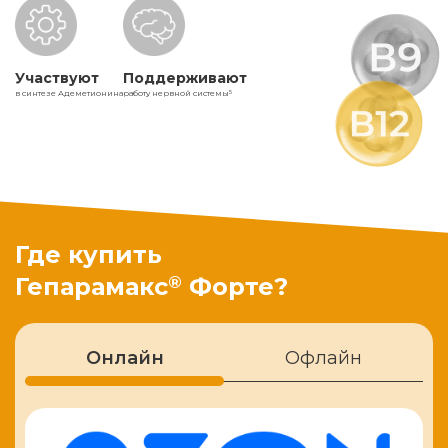
Участвуют
Поддерживают
в синтезе Адеметионина
работу нервной системы
5
Где купить
®
Гепарамакс
Форте?
Онлайн
Офлайн