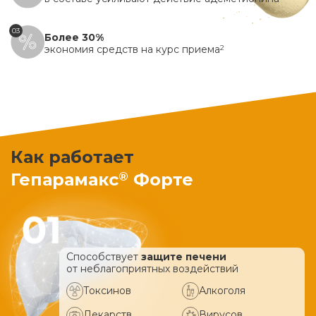
03
Более 30%
экономия средств на курс приема
2
Как работает
®
Гепарамакс
Форте
Способствует
защите печени
от неблагоприятных воздействий
Токсинов
Алкоголя
Лекарств
Вирусов