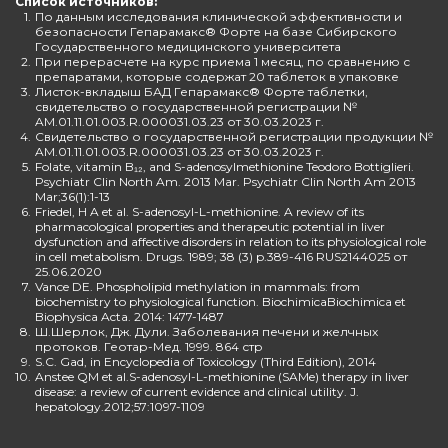
Список источников:
1.
По данным исследования клинической эффективности и
безопасности Гепарамакс® Форте на базе Сибирского
Государственного медицинского университета
2.
При перерасчете на курс приема 1 месяц, по сравнению с
препаратами, которые содержат 20 таблеток в упаковке
3.
Листок-вкладыш БАД Гепарамакс® Форте таблетки,
свидетельство о государственной регистрации №
AM.01.11.01.003.R.000031.03.23 от 30.03.2023 г.
4.
Свидетельство о государственной регистрации продукции №
AM.01.11.01.003.R.000031.03.23 от 30.03.2023 г.
5.
Folate, vitamin B₁₂, and S-adenosylmethionine Teodoro Bottiglieri.
Psychiatr Clin North Am. 2013 Mar. Psychiatr Clin North Am 2013
Mar;36(1):1-13
6.
Friedel, H A et al. S-adenosyl-L-methionine. A review of its
pharmacological properties and therapeutic potential in liver
dysfunction and affective disorders in relation to its physiological role
in cell metabolism. Drugs. 1989; 38 (3) p.389-416 RUS2144025 от
25.06.2020
7.
Vance DE. Phospholipid methylation in mammals: from
biochemistry to physiological function. BiochimicaBiochimica et
Biophysica Acta. 2014: 1477-1487
8.
Ш.Шерлок, Дж. Дули. Заболевания печени и желчных
протоков. Геотар-Мед. 1999. 864 стр
9.
S.C. Gad, in Encyclopedia of Toxicology (Third Edition), 2014
10.
Anstee QM et al.S-adenosyl-L-methionine (SAMe) therapy in liver
disease: a review of current evidence and clinical utility. J.
hepatology.2012;57:1097-1109