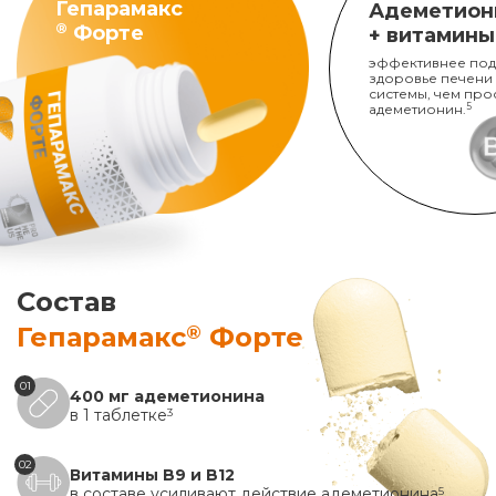
Гепарамакс
Адеметион
®
Форте
+ витамины
эффективнее под
здоровье печени
системы, чем про
адеметионин.
5
Состав
®
Гепарамакс
Форте
01
400 мг адеметионина
в 1 таблетке
3
02
Витамины B9 и B12
в составе усиливают действие адеметионина
5