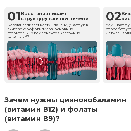
01
02
Восстанавливает
Вы
структуру клетки печени
ки
Восстанавливает клетки печени, участвуя в
Улучшает фу
синтезе фосфолипидов-основных
способствует
строительных компонентов клеточных
желчевыводя
мембран.
6,7
Зачем нужны цианокобаламин
(витамин В12) и фолаты
(витамин В9)?