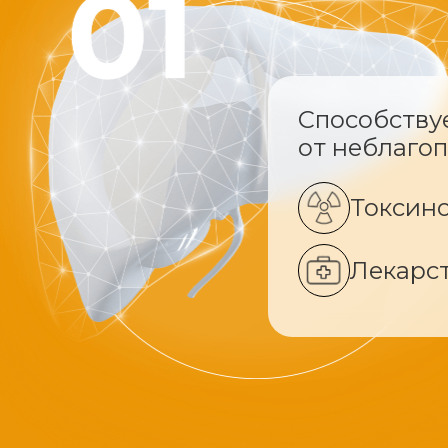
Способству
от неблаго
Токсин
Лекарс