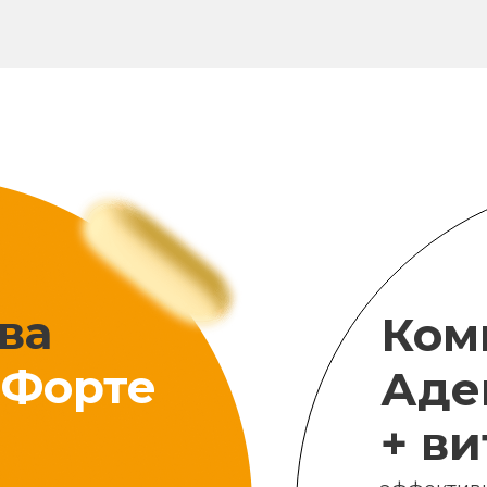
ва
Ком
Форте
Аде
+ в