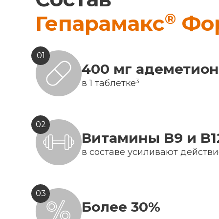
®
Гепарамакс
Фо
01
400 мг адеметио
3
в 1 таблетке
02
Витамины B9 и B1
в составе усиливают действ
03
Более 30%