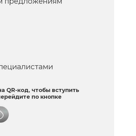
ым предложениям
специалистами
а QR-код, чтобы вступить
перейдите по кнопке