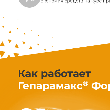
экономия средств на курс п
Как работает
®
Гепарамакс
Фо