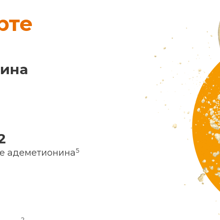
рте
нина
2
5
ие адеметионина
2