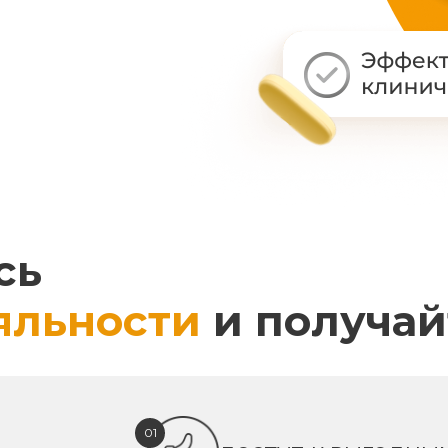
сь
яльности
и получай
01