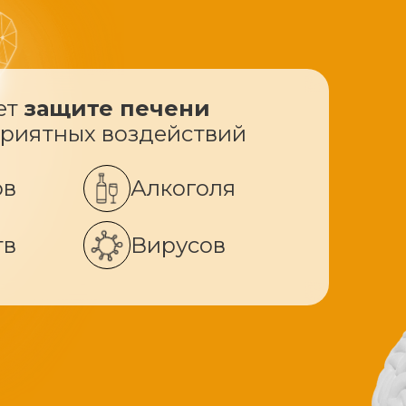
ет
защите печени
приятных воздействий
ов
Алкоголя
тв
Вирусов