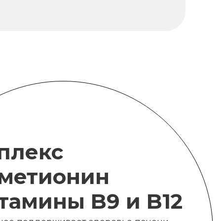
плекс
метионин
итамины B9 и B12