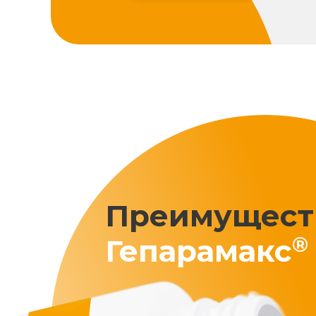
Преимущест
®
Гепарамакс