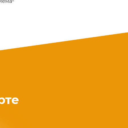
риема
рте