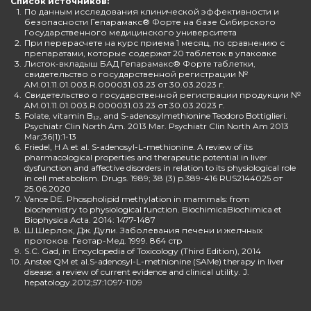
Список источников:
1.
По данным исследования клинической эффективности и
безопасности Гепарамакс® Форте на базе Сибирского
Государственного медицинского университета
2.
При перерасчете на курс приема 1 месяц, по сравнению с
препаратами, которые содержат 20 таблеток в упаковке
3.
Листок-вкладыш БАД Гепарамакс® Форте таблетки,
свидетельство о государственной регистрации №
AM.01.11.01.003.R.000031.03.23 от 30.03.2023 г.
4.
Свидетельство о государственной регистрации продукции №
AM.01.11.01.003.R.000031.03.23 от 30.03.2023 г.
5.
Folate, vitamin B₁₂, and S-adenosylmethionine Teodoro Bottiglieri.
Psychiatr Clin North Am. 2013 Mar. Psychiatr Clin North Am 2013
Mar;36(1):1-13
6.
Friedel, H A et al. S-adenosyl-L-methionine. A review of its
pharmacological properties and therapeutic potential in liver
dysfunction and affective disorders in relation to its physiological role
in cell metabolism. Drugs. 1989; 38 (3) p.389-416 RUS2144025 от
25.06.2020
7.
Vance DE. Phospholipid methylation in mammals: from
biochemistry to physiological function. BiochimicaBiochimica et
Biophysica Acta. 2014: 1477-1487
8.
Ш.Шерлок, Дж. Дули. Заболевания печени и желчных
протоков. Геотар-Мед. 1999. 864 стр
9.
S.C. Gad, in Encyclopedia of Toxicology (Third Edition), 2014
10.
Anstee QM et al.S-adenosyl-L-methionine (SAMe) therapy in liver
disease: a review of current evidence and clinical utility. J.
hepatology.2012;57:1097-1109