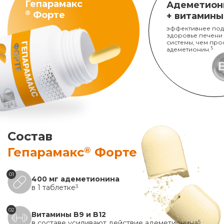
Гепарамакс
Адеметион
®
Форте
+ витамины
эффективнее под
здоровье печени
системы, чем про
адеметионин.
5
Состав
®
Гепарамакс
Форте
01
400 мг адеметионина
в 1 таблетке
3
02
Витамины B9 и B12
в составе усиливают действие адеметионина
5