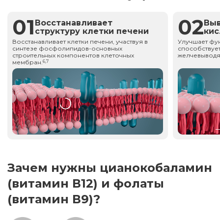
01
02
Восстанавливает
Вы
структуру клетки печени
ки
Восстанавливает клетки печени, участвуя в
Улучшает фу
синтезе фосфолипидов-основных
способствует
строительных компонентов клеточных
желчевыводя
мембран.
6,7
Зачем нужны цианокобаламин
(витамин В12) и фолаты
(витамин В9)?