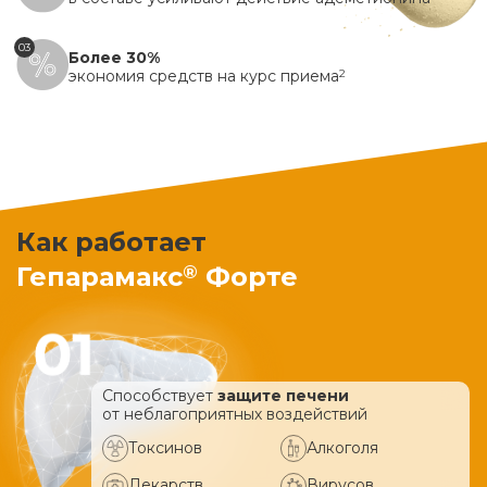
03
Более 30%
экономия средств на курс приема
2
Как работает
®
Гепарамакс
Форте
Способствует
защите печени
от неблагоприятных воздействий
Токсинов
Алкоголя
Лекарств
Вирусов