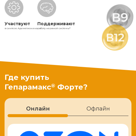
Участвуют
Поддерживают
в синтезе Адеметионина
работу нервной системы
5
Где купить
®
Гепарамакс
Форте?
Онлайн
Офлайн