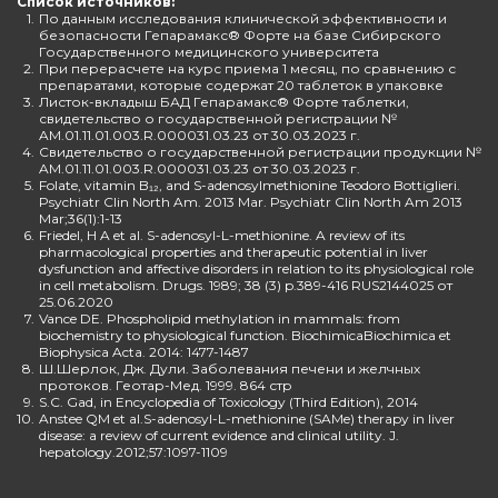
Список источников:
1.
По данным исследования клинической эффективности и
безопасности Гепарамакс® Форте на базе Сибирского
Государственного медицинского университета
2.
При перерасчете на курс приема 1 месяц, по сравнению с
препаратами, которые содержат 20 таблеток в упаковке
3.
Листок-вкладыш БАД Гепарамакс® Форте таблетки,
свидетельство о государственной регистрации №
AM.01.11.01.003.R.000031.03.23 от 30.03.2023 г.
4.
Свидетельство о государственной регистрации продукции №
AM.01.11.01.003.R.000031.03.23 от 30.03.2023 г.
5.
Folate, vitamin B₁₂, and S-adenosylmethionine Teodoro Bottiglieri.
Psychiatr Clin North Am. 2013 Mar. Psychiatr Clin North Am 2013
Mar;36(1):1-13
6.
Friedel, H A et al. S-adenosyl-L-methionine. A review of its
pharmacological properties and therapeutic potential in liver
dysfunction and affective disorders in relation to its physiological role
in cell metabolism. Drugs. 1989; 38 (3) p.389-416 RUS2144025 от
25.06.2020
7.
Vance DE. Phospholipid methylation in mammals: from
biochemistry to physiological function. BiochimicaBiochimica et
Biophysica Acta. 2014: 1477-1487
8.
Ш.Шерлок, Дж. Дули. Заболевания печени и желчных
протоков. Геотар-Мед. 1999. 864 стр
9.
S.C. Gad, in Encyclopedia of Toxicology (Third Edition), 2014
10.
Anstee QM et al.S-adenosyl-L-methionine (SAMe) therapy in liver
disease: a review of current evidence and clinical utility. J.
hepatology.2012;57:1097-1109