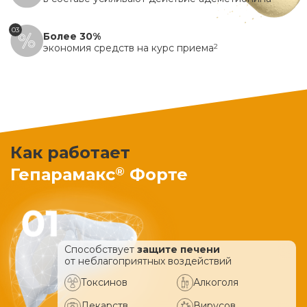
03
Более 30%
экономия средств на курс приема
2
Как работает
®
Гепарамакс
Форте
Способствует
защите печени
от неблагоприятных воздействий
Токсинов
Алкоголя
Лекарств
Вирусов