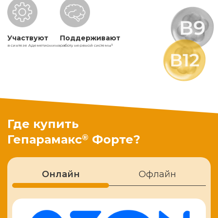
Участвуют
Поддерживают
в синтезе Адеметионина
работу нервной системы
5
Где купить
®
Гепарамакс
Форте?
Онлайн
Офлайн