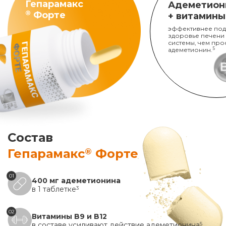
Гепарамакс
Адеметион
®
Форте
+ витамины
эффективнее под
здоровье печени
системы, чем про
адеметионин.
5
Состав
®
Гепарамакс
Форте
01
400 мг адеметионина
в 1 таблетке
3
02
Витамины B9 и B12
в составе усиливают действие адеметионина
5