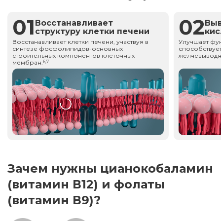
01
02
Восстанавливает
Вы
структуру клетки печени
ки
Восстанавливает клетки печени, участвуя в
Улучшает фу
синтезе фосфолипидов-основных
способствует
строительных компонентов клеточных
желчевыводя
мембран.
6,7
Зачем нужны цианокобаламин
(витамин В12) и фолаты
(витамин В9)?