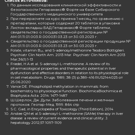
Список источников:
1.
По данным исследования клинической эффективности и
безопасности Гепарамакс® Форте на базе Сибирского
Государственного медицинского университета
2.
При перерасчете на курс приема 1 месяц, по сравнению с
препаратами, которые содержат 20 таблеток в упаковке
3.
Листок-вкладыш БАД Гепарамакс® Форте таблетки,
свидетельство о государственной регистрации №
AM.01.11.01.003.R.000031.03.23 от 30.03.2023 г.
4.
Свидетельство о государственной регистрации продукции №
AM.01.11.01.003.R.000031.03.23 от 30.03.2023 г.
5.
Folate, vitamin B₁₂, and S-adenosylmethionine Teodoro Bottiglieri.
Psychiatr Clin North Am. 2013 Mar. Psychiatr Clin North Am 2013
Mar;36(1):1-13
6.
Friedel, H A et al. S-adenosyl-L-methionine. A review of its
pharmacological properties and therapeutic potential in liver
dysfunction and affective disorders in relation to its physiological role
in cell metabolism. Drugs. 1989; 38 (3) p.389-416 RUS2144025 от
25.06.2020
7.
Vance DE. Phospholipid methylation in mammals: from
biochemistry to physiological function. BiochimicaBiochimica et
Biophysica Acta. 2014: 1477-1487
8.
Ш.Шерлок, Дж. Дули. Заболевания печени и желчных
протоков. Геотар-Мед. 1999. 864 стр
9.
S.C. Gad, in Encyclopedia of Toxicology (Third Edition), 2014
10.
Anstee QM et al.S-adenosyl-L-methionine (SAMe) therapy in liver
disease: a review of current evidence and clinical utility. J.
hepatology.2012;57:1097-1109