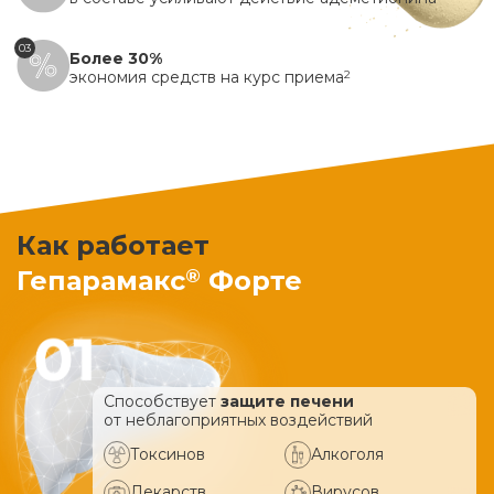
03
Более 30%
экономия средств на курс приема
2
Как работает
®
Гепарамакс
Форте
Способствует
защите печени
от неблагоприятных воздействий
Токсинов
Алкоголя
Лекарств
Вирусов