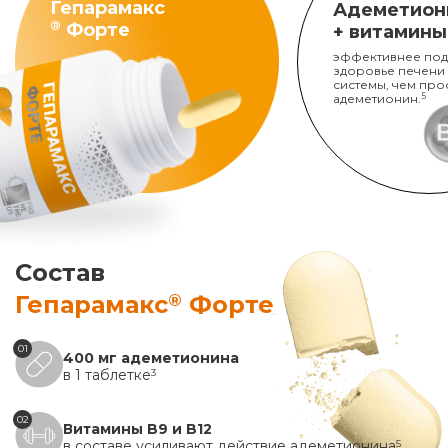
Гепарамакс
Адеметион
®
Форте
+ витамины
эффективнее под
здоровье печени
системы, чем про
адеметионин.
5
Состав
®
Гепарамакс
Форте
01
400 мг адеметионина
в 1 таблетке
3
02
Витамины B9 и B12
в составе усиливают действие адеметионина
5