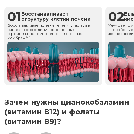
01
02
Восстанавливает
Вы
структуру клетки печени
ки
Восстанавливает клетки печени, участвуя в
Улучшает фу
синтезе фосфолипидов-основных
способствует
строительных компонентов клеточных
желчевыводя
мембран.
6,7
Зачем нужны цианокобаламин
(витамин В12) и фолаты
(витамин В9)?