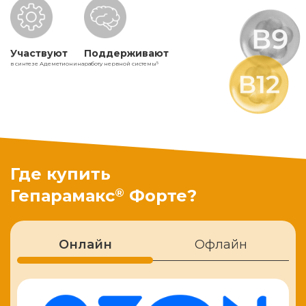
Участвуют
Поддерживают
в синтезе Адеметионина
работу нервной системы
5
Где купить
®
Гепарамакс
Форте?
Онлайн
Офлайн