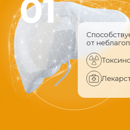
Способству
от неблаго
Токсин
Лекарс