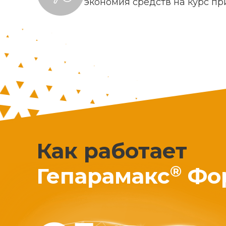
экономия средств на курс п
Как работает
®
Гепарамакс
Фо