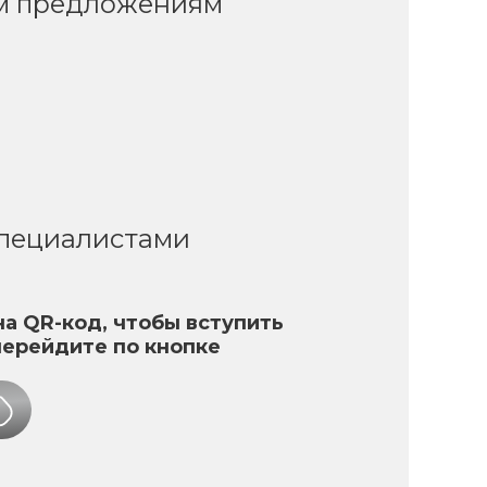
ым предложениям
специалистами
а QR-код, чтобы вступить
перейдите по кнопке