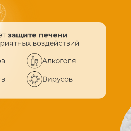
ет
защите печени
приятных воздействий
ов
Алкоголя
тв
Вирусов