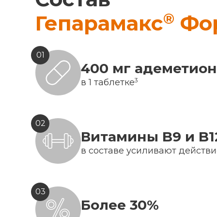
®
Гепарамакс
Фо
01
400 мг адеметио
3
в 1 таблетке
02
Витамины B9 и B1
в составе усиливают действ
03
Более 30%