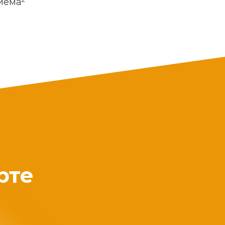
риема
рте