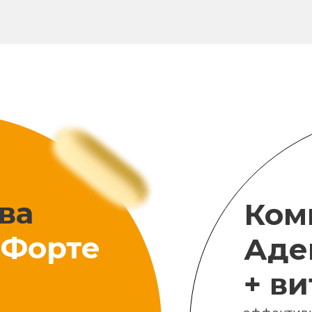
ва
Ком
Форте
Аде
+ в