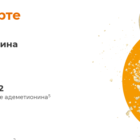
рте
нина
2
5
ие адеметионина
2