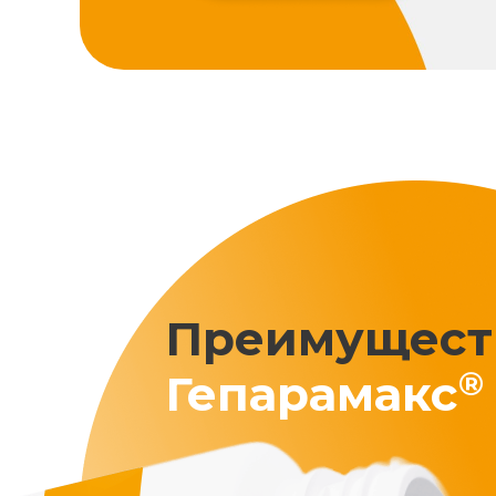
Преимущест
®
Гепарамакс