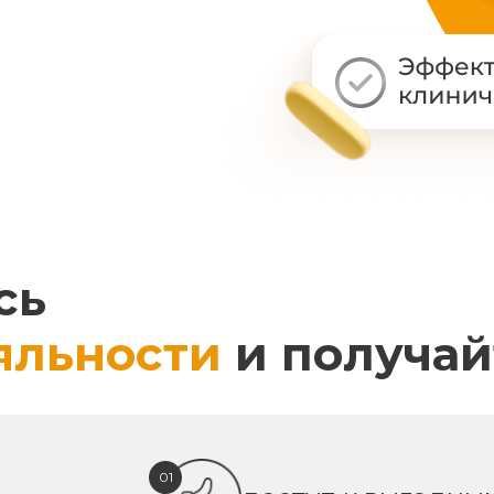
сь
яльности
и получай
01