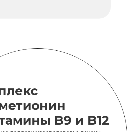
плекс
метионин
итамины B9 и B12