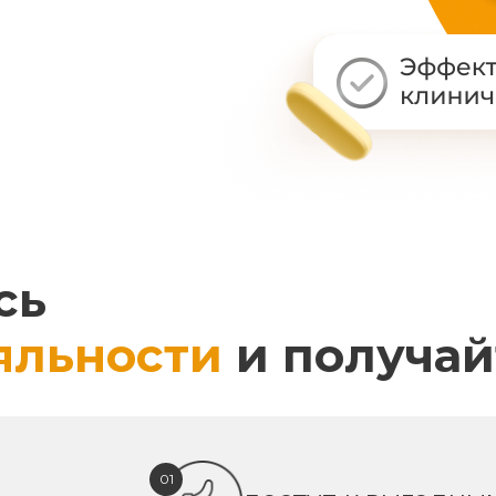
сь
яльности
и получай
01