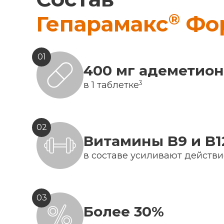
®
Гепарамакс
Фо
01
400 мг адеметио
3
в 1 таблетке
02
Витамины B9 и B1
в составе усиливают действ
03
Более 30%