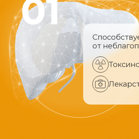
Способству
от неблаго
Токсин
Лекарс