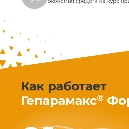
экономия средств на курс п
Как работает
®
Гепарамакс
Фо