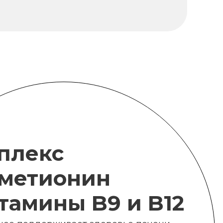
плекс
метионин
итамины B9 и B12