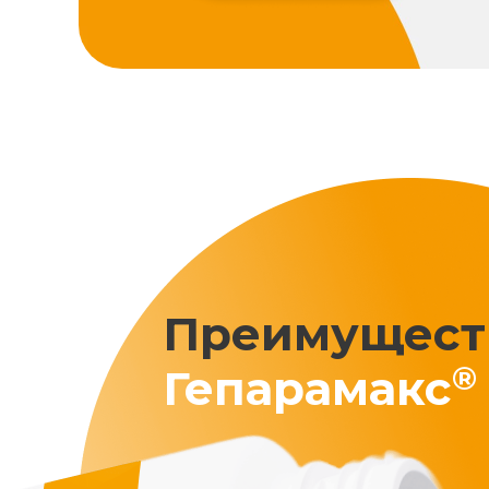
Преимущест
®
Гепарамакс