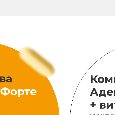
ва
Ком
Форте
Аде
+ в