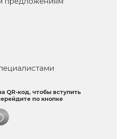
ым предложениям
специалистами
а QR-код, чтобы вступить
перейдите по кнопке