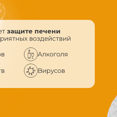
ет
защите печени
приятных воздействий
ов
Алкоголя
тв
Вирусов