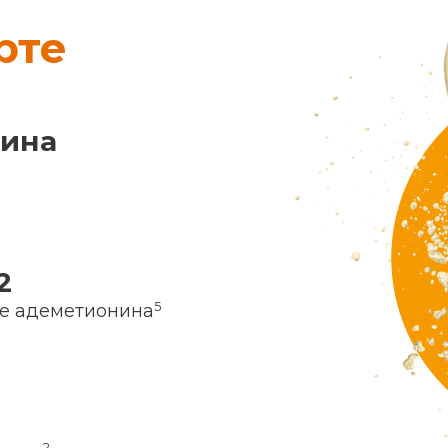
рте
нина
2
5
ие адеметионина
2