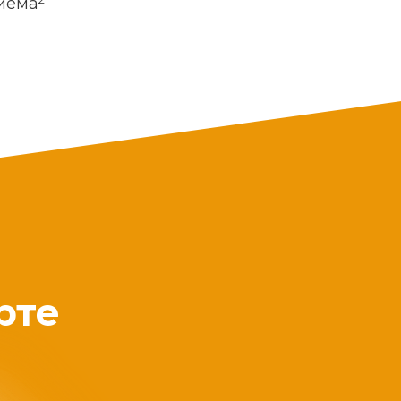
риема
рте