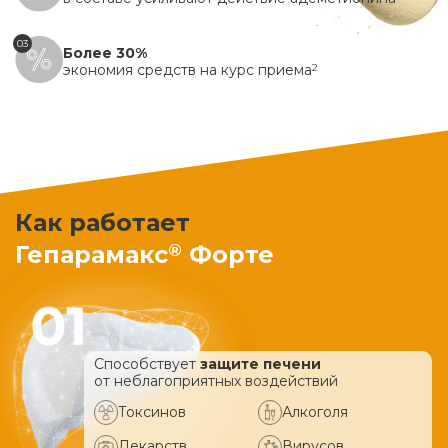
03
Более 30%
экономия средств на курс приема
2
Как работает
®
Гепарамакс
Форте
Способствует
защите печени
от неблагоприятных воздействий
Токсинов
Алкоголя
Лекарств
Вирусов