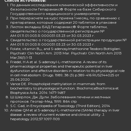
Список источников:
1.
По данным исследования клинической эффективности и
безопасности Гепарамакс® Форте на базе Сибирского
Государственного медицинского университета
2.
При перерасчете на курс приема 1 месяц, по сравнению с
препаратами, которые содержат 20 таблеток в упаковке
3.
Листок-вкладыш БАД Гепарамакс® Форте таблетки,
свидетельство о государственной регистрации №
AM.01.11.01.003.R.000031.03.23 от 30.03.2023 г.
4.
Свидетельство о государственной регистрации продукции №
AM.01.11.01.003.R.000031.03.23 от 30.03.2023 г.
5.
Folate, vitamin B₁₂, and S-adenosylmethionine Teodoro Bottiglieri.
Psychiatr Clin North Am. 2013 Mar. Psychiatr Clin North Am 2013
Mar;36(1):1-13
6.
Friedel, H A et al. S-adenosyl-L-methionine. A review of its
pharmacological properties and therapeutic potential in liver
dysfunction and affective disorders in relation to its physiological role
in cell metabolism. Drugs. 1989; 38 (3) p.389-416 RUS2144025 от
25.06.2020
7.
Vance DE. Phospholipid methylation in mammals: from
biochemistry to physiological function. BiochimicaBiochimica et
Biophysica Acta. 2014: 1477-1487
8.
Ш.Шерлок, Дж. Дули. Заболевания печени и желчных
протоков. Геотар-Мед. 1999. 864 стр
9.
S.C. Gad, in Encyclopedia of Toxicology (Third Edition), 2014
10.
Anstee QM et al.S-adenosyl-L-methionine (SAMe) therapy in liver
disease: a review of current evidence and clinical utility. J.
hepatology.2012;57:1097-1109