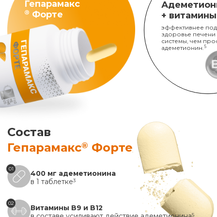
Гепарамакс
Адеметион
®
Форте
+ витамины
эффективнее под
здоровье печени
системы, чем про
адеметионин.
5
Состав
®
Гепарамакс
Форте
01
400 мг адеметионина
в 1 таблетке
3
02
Витамины B9 и B12
в составе усиливают действие адеметионина
5