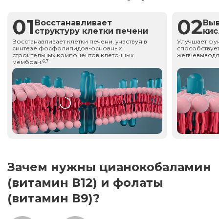
01
02
Восстанавливает
Вы
структуру клетки печени
ки
Восстанавливает клетки печени, участвуя в
Улучшает фу
синтезе фосфолипидов-основных
способствует
строительных компонентов клеточных
желчевыводя
мембран.
6,7
Зачем нужны цианокобаламин
(витамин В12) и фолаты
(витамин В9)?