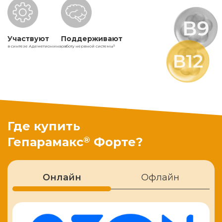
Участвуют
Поддерживают
в синтезе Адеметионина
работу нервной системы
5
Где купить
®
Гепарамакс
Форте?
Онлайн
Офлайн