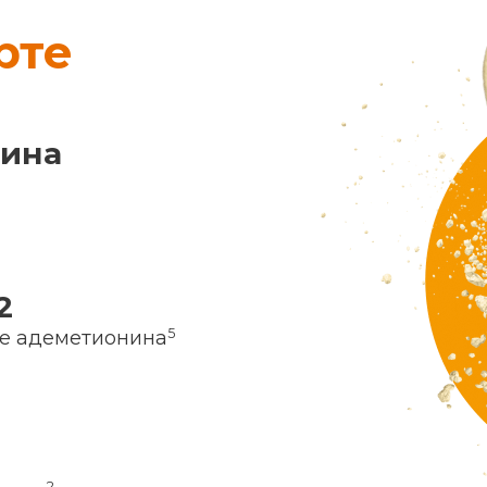
рте
нина
2
5
ие адеметионина
2