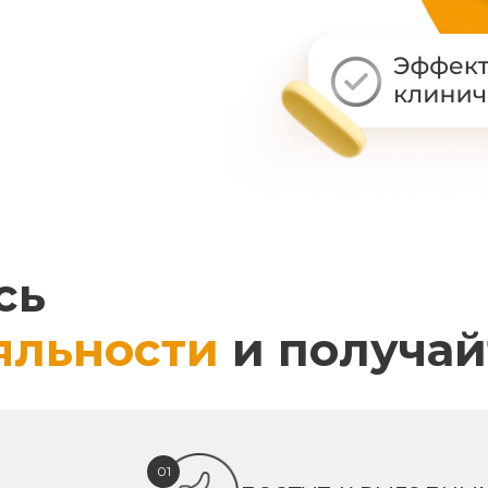
сь
яльности
и получай
01