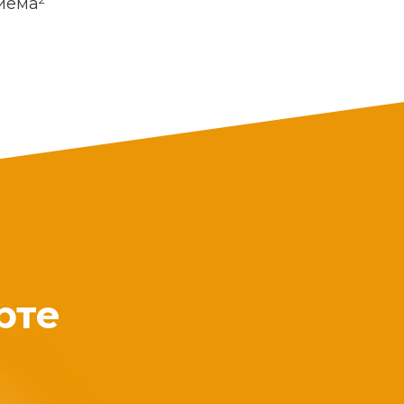
риема
рте