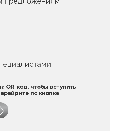
ым предложениям
специалистами
а QR-код, чтобы вступить
перейдите по кнопке