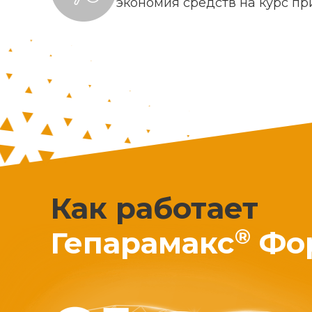
экономия средств на курс п
Как работает
®
Гепарамакс
Фо