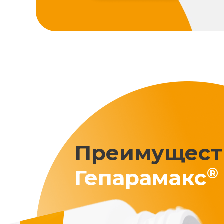
Преимущест
®
Гепарамакс