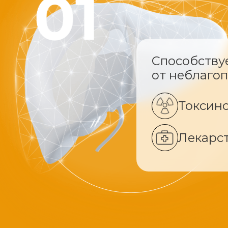
Способству
от неблаго
Токсин
Лекарс