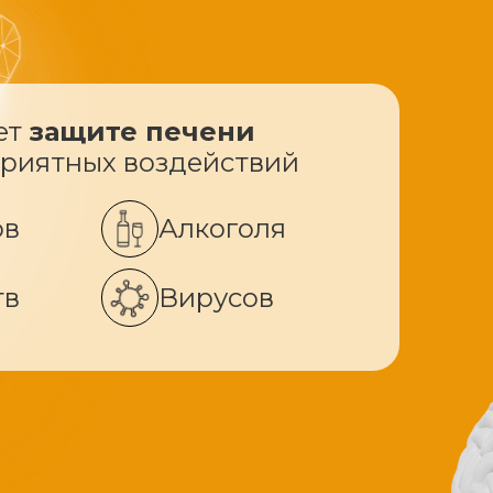
ет
защите печени
приятных воздействий
ов
Алкоголя
тв
Вирусов