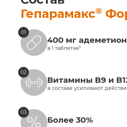
®
Гепарамакс
Фо
01
400 мг адеметио
3
в 1 таблетке
02
Витамины B9 и B1
в составе усиливают действ
03
Более 30%