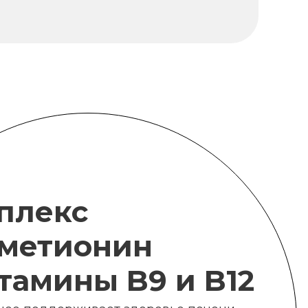
плекс
метионин
итамины B9 и B12