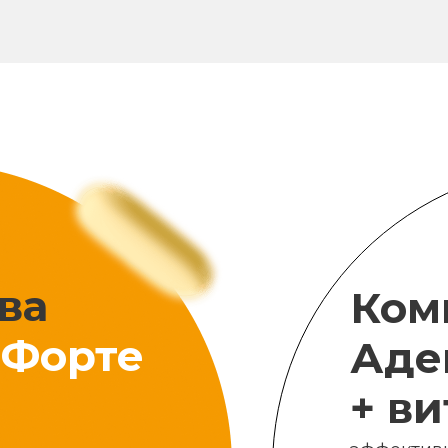
ва
Ком
Форте
Аде
+ в