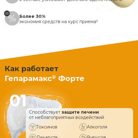
03
Более 30%
экономия средств на курс приема
2
Как работает
®
Гепарамакс
Форте
Способствует
защите печени
от неблагоприятных воздействий
Токсинов
Алкоголя
Лекарств
Вирусов