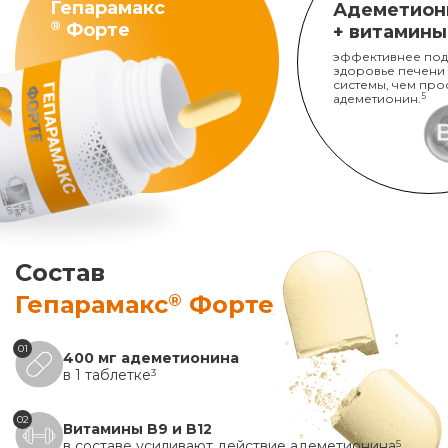
Гепарамакс
Адеметион
®
Форте
+ витамины
эффективнее под
здоровье печени
системы, чем про
адеметионин.
5
Состав
®
Гепарамакс
Форте
01
400 мг адеметионина
в 1 таблетке
3
02
Витамины B9 и B12
в составе усиливают действие адеметионина
5