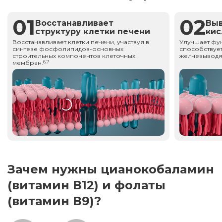
01
02
Восстанавливает
Вы
структуру клетки печени
ки
Восстанавливает клетки печени, участвуя в
Улучшает фу
синтезе фосфолипидов-основных
способствует
строительных компонентов клеточных
желчевыводя
мембран.
6,7
Зачем нужны цианокобаламин
(витамин В12) и фолаты
(витамин В9)?