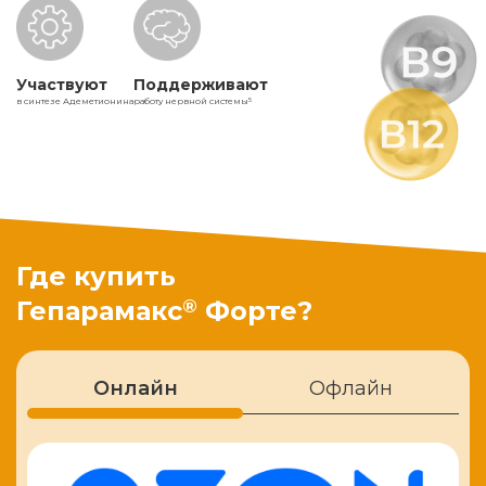
Участвуют
Поддерживают
в синтезе Адеметионина
работу нервной системы
5
Где купить
®
Гепарамакс
Форте?
Онлайн
Офлайн