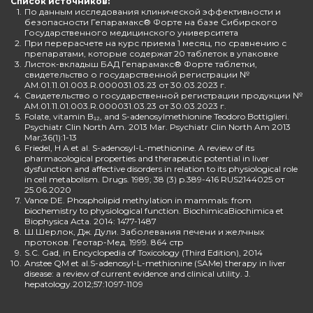
Список источников:
1.
По данным исследования клинической эффективности и
безопасности Гепарамакс® Форте на базе Сибирского
Государственного медицинского университета
2.
При перерасчете на курс приема 1 месяц, по сравнению с
препаратами, которые содержат 20 таблеток в упаковке
3.
Листок-вкладыш БАД Гепарамакс® Форте таблетки,
свидетельство о государственной регистрации №
AM.01.11.01.003.R.000031.03.23 от 30.03.2023 г.
4.
Свидетельство о государственной регистрации продукции №
AM.01.11.01.003.R.000031.03.23 от 30.03.2023 г.
5.
Folate, vitamin B₁₂, and S-adenosylmethionine Teodoro Bottiglieri.
Psychiatr Clin North Am. 2013 Mar. Psychiatr Clin North Am 2013
Mar;36(1):1-13
6.
Friedel, H A et al. S-adenosyl-L-methionine. A review of its
pharmacological properties and therapeutic potential in liver
dysfunction and affective disorders in relation to its physiological role
in cell metabolism. Drugs. 1989; 38 (3) p.389-416 RUS2144025 от
25.06.2020
7.
Vance DE. Phospholipid methylation in mammals: from
biochemistry to physiological function. BiochimicaBiochimica et
Biophysica Acta. 2014: 1477-1487
8.
Ш.Шерлок, Дж. Дули. Заболевания печени и желчных
протоков. Геотар-Мед. 1999. 864 стр
9.
S.C. Gad, in Encyclopedia of Toxicology (Third Edition), 2014
10.
Anstee QM et al.S-adenosyl-L-methionine (SAMe) therapy in liver
disease: a review of current evidence and clinical utility. J.
hepatology.2012;57:1097-1109