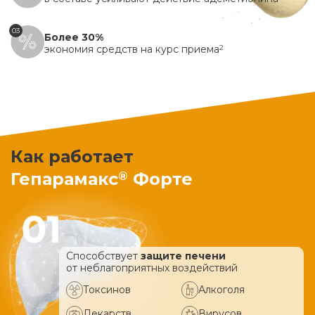
03
Более 30%
экономия средств на курс приема
2
Как работает
®
Гепарамакс
Форте
Способствует
защите печени
от неблагоприятных воздействий
Токсинов
Алкоголя
Лекарств
Вирусов