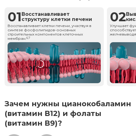
01
02
Восстанавливает
Вы
структуру клетки печени
ки
Восстанавливает клетки печени, участвуя в
Улучшает фу
синтезе фосфолипидов-основных
способствует
строительных компонентов клеточных
желчевыводя
мембран.
6,7
Зачем нужны цианокобаламин
(витамин В12) и фолаты
(витамин В9)?