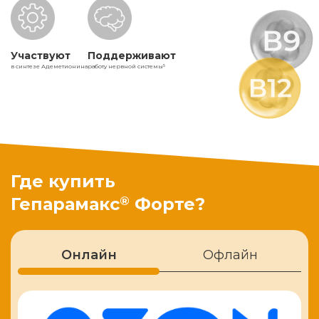
Участвуют
Поддерживают
в синтезе Адеметионина
работу нервной системы
5
Где купить
®
Гепарамакс
Форте?
Онлайн
Офлайн