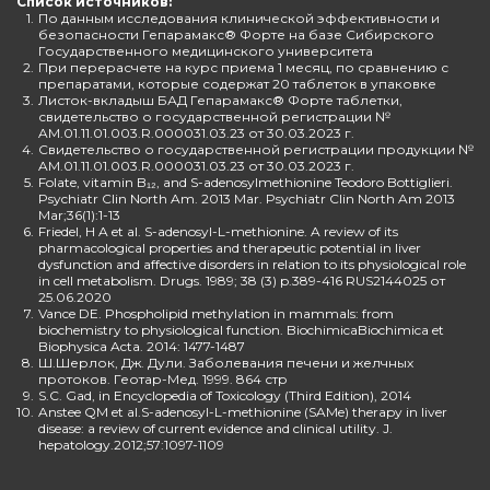
Список источников:
1.
По данным исследования клинической эффективности и
безопасности Гепарамакс® Форте на базе Сибирского
Государственного медицинского университета
2.
При перерасчете на курс приема 1 месяц, по сравнению с
препаратами, которые содержат 20 таблеток в упаковке
3.
Листок-вкладыш БАД Гепарамакс® Форте таблетки,
свидетельство о государственной регистрации №
AM.01.11.01.003.R.000031.03.23 от 30.03.2023 г.
4.
Свидетельство о государственной регистрации продукции №
AM.01.11.01.003.R.000031.03.23 от 30.03.2023 г.
5.
Folate, vitamin B₁₂, and S-adenosylmethionine Teodoro Bottiglieri.
Psychiatr Clin North Am. 2013 Mar. Psychiatr Clin North Am 2013
Mar;36(1):1-13
6.
Friedel, H A et al. S-adenosyl-L-methionine. A review of its
pharmacological properties and therapeutic potential in liver
dysfunction and affective disorders in relation to its physiological role
in cell metabolism. Drugs. 1989; 38 (3) p.389-416 RUS2144025 от
25.06.2020
7.
Vance DE. Phospholipid methylation in mammals: from
biochemistry to physiological function. BiochimicaBiochimica et
Biophysica Acta. 2014: 1477-1487
8.
Ш.Шерлок, Дж. Дули. Заболевания печени и желчных
протоков. Геотар-Мед. 1999. 864 стр
9.
S.C. Gad, in Encyclopedia of Toxicology (Third Edition), 2014
10.
Anstee QM et al.S-adenosyl-L-methionine (SAMe) therapy in liver
disease: a review of current evidence and clinical utility. J.
hepatology.2012;57:1097-1109