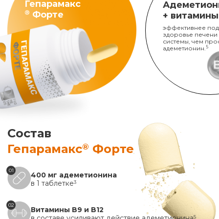
Гепарамакс
Адеметион
®
Форте
+ витамины
эффективнее под
здоровье печени
системы, чем про
адеметионин.
5
Состав
®
Гепарамакс
Форте
01
400 мг адеметионина
в 1 таблетке
3
02
Витамины B9 и B12
в составе усиливают действие адеметионина
5