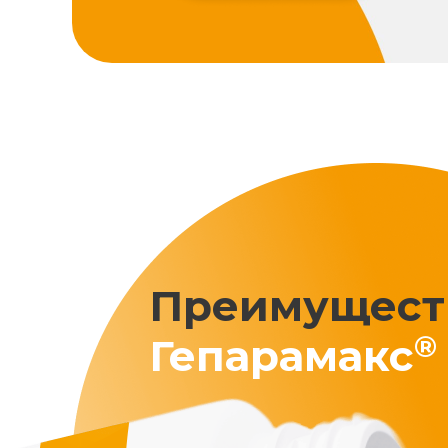
Преимущест
®
Гепарамакс