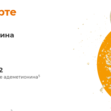
рте
нина
2
5
ие адеметионина
2