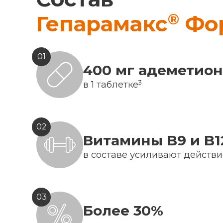
®
Гепарамакс
Фо
01
400 мг адеметио
3
в 1 таблетке
02
Витамины B9 и B1
в составе усиливают действ
03
Более 30%