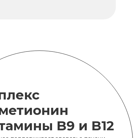
плекс
метионин
итамины B9 и B12