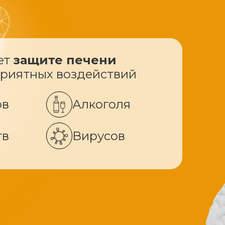
ет
защите печени
приятных воздействий
ов
Алкоголя
тв
Вирусов