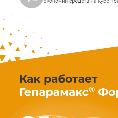
экономия средств на курс п
Как работает
®
Гепарамакс
Фо