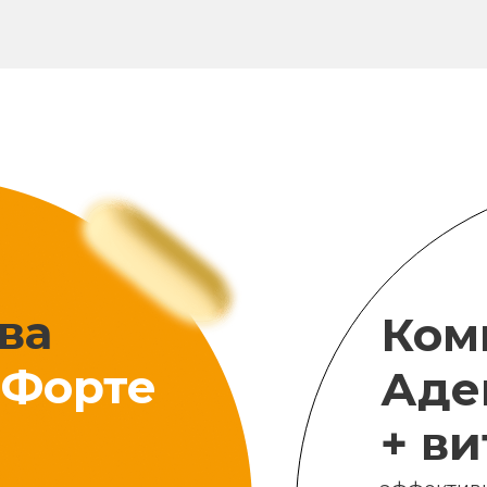
ва
Ком
Форте
Аде
+ в