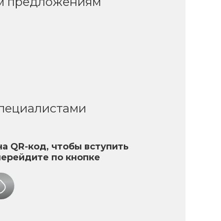
ым предложениям
специалистами
а QR-код, чтобы вступить
перейдите по кнопке