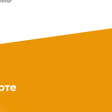
риема
рте