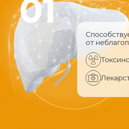
Способству
от неблаго
Токсин
Лекарс