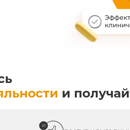
сь
яльности
и получай
01