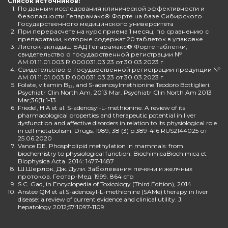
Список источников:
1.
По данным исследования клинической эффективности и
безопасности Гепарамакс® Форте на базе Сибирского
Государственного медицинского университета
2.
При перерасчете на курс приема 1 месяц, по сравнению с
препаратами, которые содержат 20 таблеток в упаковке
3.
Листок-вкладыш БАД Гепарамакс® Форте таблетки,
свидетельство о государственной регистрации №
AM.01.11.01.003.R.000031.03.23 от 30.03.2023 г.
4.
Свидетельство о государственной регистрации продукции №
AM.01.11.01.003.R.000031.03.23 от 30.03.2023 г.
5.
Folate, vitamin B₁₂, and S-adenosylmethionine Teodoro Bottiglieri.
Psychiatr Clin North Am. 2013 Mar. Psychiatr Clin North Am 2013
Mar;36(1):1-13
6.
Friedel, H A et al. S-adenosyl-L-methionine. A review of its
pharmacological properties and therapeutic potential in liver
dysfunction and affective disorders in relation to its physiological role
in cell metabolism. Drugs. 1989; 38 (3) p.389-416 RUS2144025 от
25.06.2020
7.
Vance DE. Phospholipid methylation in mammals: from
biochemistry to physiological function. BiochimicaBiochimica et
Biophysica Acta. 2014: 1477-1487
8.
Ш.Шерлок, Дж. Дули. Заболевания печени и желчных
протоков. Геотар-Мед. 1999. 864 стр
9.
S.C. Gad, in Encyclopedia of Toxicology (Third Edition), 2014
10.
Anstee QM et al.S-adenosyl-L-methionine (SAMe) therapy in liver
disease: a review of current evidence and clinical utility. J.
hepatology.2012;57:1097-1109