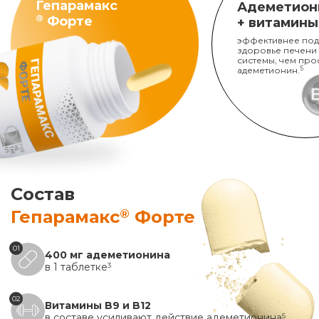
Гепарамакс
Адеметион
®
Форте
+ витамины
эффективнее под
здоровье печени
системы, чем про
адеметионин.
5
Состав
®
Гепарамакс
Форте
01
400 мг адеметионина
в 1 таблетке
3
02
Витамины B9 и B12
в составе усиливают действие адеметионина
5