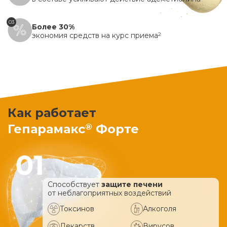
03
Более 30%
экономия средств на курс приема
2
Как работает
®
Гепарамакс
Форте
Способствует
защите печени
от неблагоприятных воздействий
Токсинов
Алкоголя
Лекарств
Вирусов