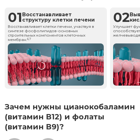
01
02
Восстанавливает
Вы
структуру клетки печени
ки
Восстанавливает клетки печени, участвуя в
Улучшает фу
синтезе фосфолипидов-основных
способствует
строительных компонентов клеточных
желчевыводя
мембран.
6,7
Зачем нужны цианокобаламин
(витамин В12) и фолаты
(витамин В9)?