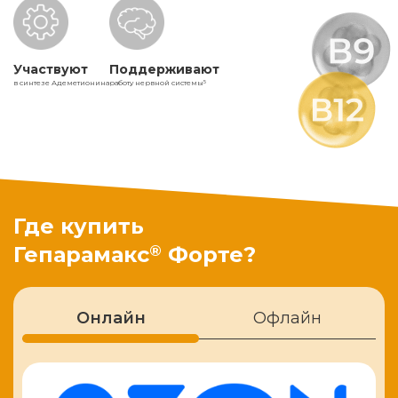
Участвуют
Поддерживают
в синтезе Адеметионина
работу нервной системы
5
Где купить
®
Гепарамакс
Форте?
Онлайн
Офлайн