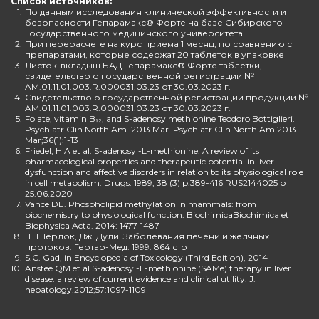
Список источников:
1.
По данным исследования клинической эффективности и
безопасности Гепарамакс® Форте на базе Сибирского
Государственного медицинского университета
2.
При перерасчете на курс приема 1 месяц, по сравнению с
препаратами, которые содержат 20 таблеток в упаковке
3.
Листок-вкладыш БАД Гепарамакс® Форте таблетки,
свидетельство о государственной регистрации №
AM.01.11.01.003.R.000031.03.23 от 30.03.2023 г.
4.
Свидетельство о государственной регистрации продукции №
AM.01.11.01.003.R.000031.03.23 от 30.03.2023 г.
5.
Folate, vitamin B₁₂, and S-adenosylmethionine Teodoro Bottiglieri.
Psychiatr Clin North Am. 2013 Mar. Psychiatr Clin North Am 2013
Mar;36(1):1-13
6.
Friedel, H A et al. S-adenosyl-L-methionine. A review of its
pharmacological properties and therapeutic potential in liver
dysfunction and affective disorders in relation to its physiological role
in cell metabolism. Drugs. 1989; 38 (3) p.389-416 RUS2144025 от
25.06.2020
7.
Vance DE. Phospholipid methylation in mammals: from
biochemistry to physiological function. BiochimicaBiochimica et
Biophysica Acta. 2014: 1477-1487
8.
Ш.Шерлок, Дж. Дули. Заболевания печени и желчных
протоков. Геотар-Мед. 1999. 864 стр
9.
S.C. Gad, in Encyclopedia of Toxicology (Third Edition), 2014
10.
Anstee QM et al.S-adenosyl-L-methionine (SAMe) therapy in liver
disease: a review of current evidence and clinical utility. J.
hepatology.2012;57:1097-1109