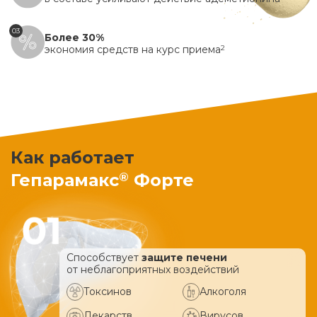
03
Более 30%
экономия средств на курс приема
2
Как работает
®
Гепарамакс
Форте
Способствует
защите печени
от неблагоприятных воздействий
Токсинов
Алкоголя
Лекарств
Вирусов