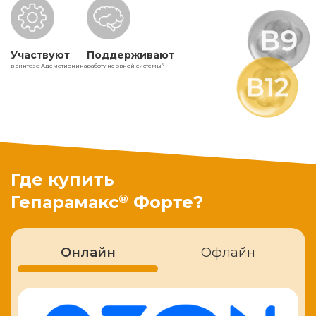
Участвуют
Поддерживают
в синтезе Адеметионина
работу нервной системы
5
Где купить
®
Гепарамакс
Форте?
Онлайн
Офлайн