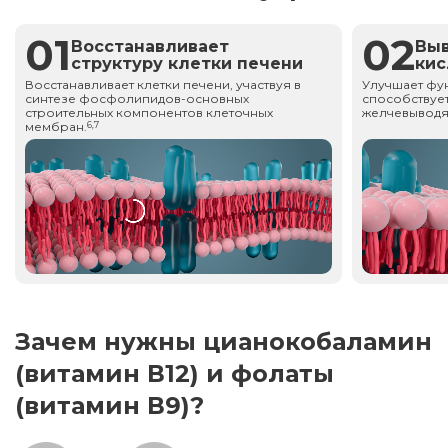
01
02
Восстанавливает
Вы
структуру клетки печени
ки
Восстанавливает клетки печени, участвуя в
Улучшает фу
синтезе фосфолипидов-основных
способствует
строительных компонентов клеточных
желчевыводя
мембран.
6,7
Зачем нужны цианокобаламин
(витамин В12) и фолаты
(витамин В9)?