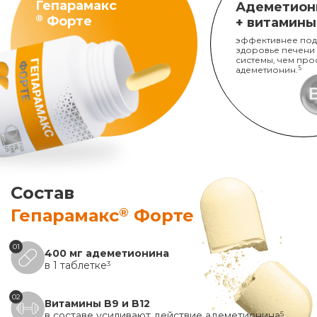
Гепарамакс
Адеметион
®
Форте
+ витамины
эффективнее под
здоровье печени
системы, чем про
адеметионин.
5
Состав
®
Гепарамакс
Форте
01
400 мг адеметионина
в 1 таблетке
3
02
Витамины B9 и B12
в составе усиливают действие адеметионина
5