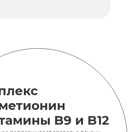
плекс
метионин
итамины B9 и B12