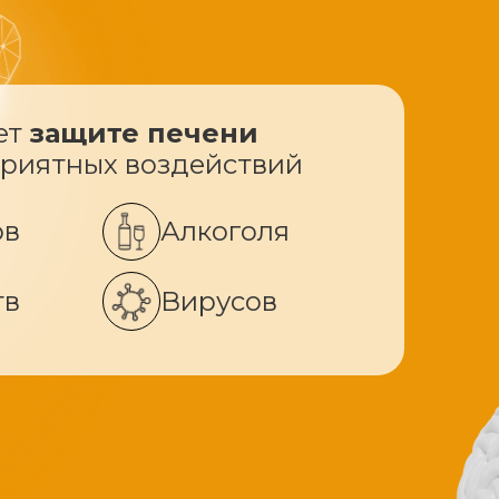
ет
защите печени
приятных воздействий
ов
Алкоголя
тв
Вирусов