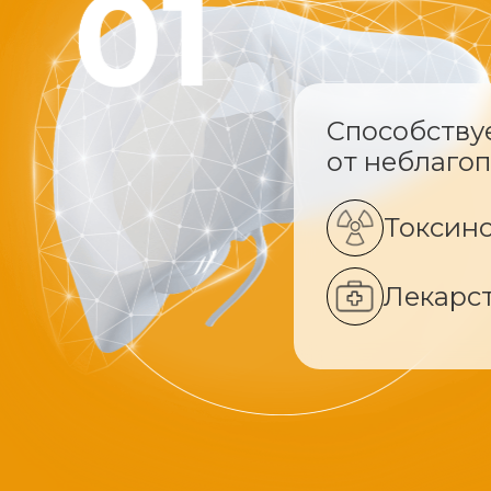
Способству
от неблаго
Токсин
Лекарс