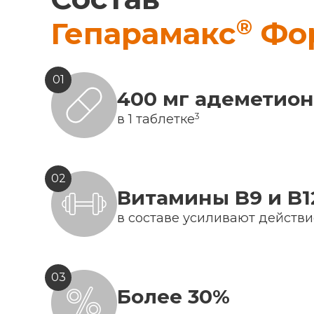
®
Гепарамакс
Фо
01
400 мг адеметио
3
в 1 таблетке
02
Витамины B9 и B1
в составе усиливают действ
03
Более 30%