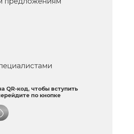
ым предложениям
специалистами
а QR-код, чтобы вступить
перейдите по кнопке