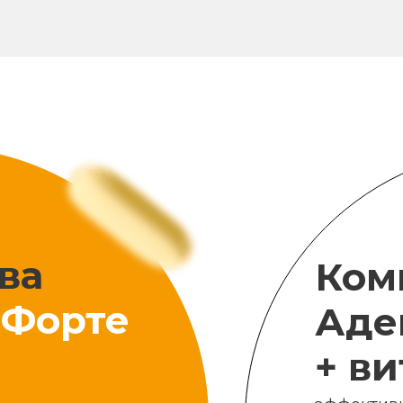
ва
Ком
Форте
Аде
+ в