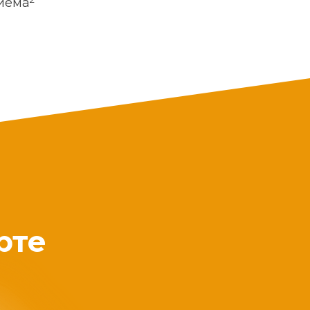
риема
рте