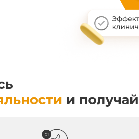
сь
яльности
и получай
01