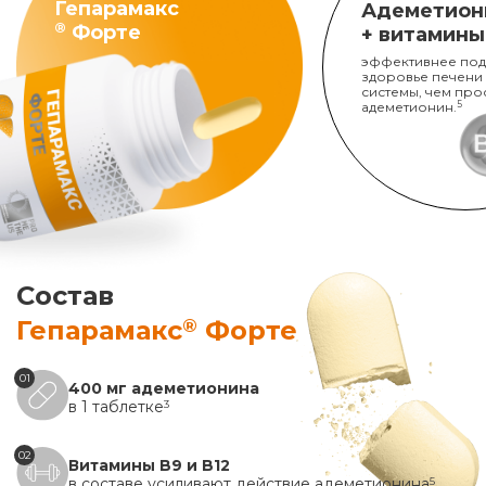
Гепарамакс
Адеметион
®
Форте
+ витамины
эффективнее под
здоровье печени
системы, чем про
адеметионин.
5
Состав
®
Гепарамакс
Форте
01
400 мг адеметионина
в 1 таблетке
3
02
Витамины B9 и B12
в составе усиливают действие адеметионина
5