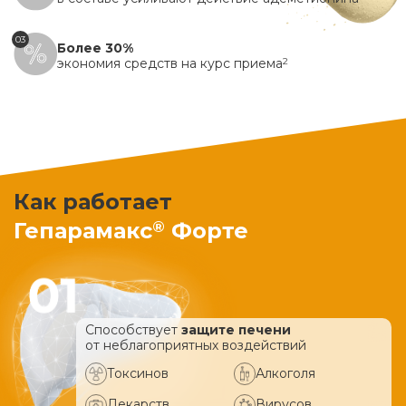
03
Более 30%
экономия средств на курс приема
2
Как работает
®
Гепарамакс
Форте
Способствует
защите печени
от неблагоприятных воздействий
Токсинов
Алкоголя
Лекарств
Вирусов