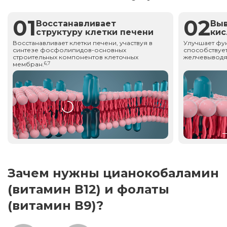
01
02
Восстанавливает
Вы
структуру клетки печени
ки
Восстанавливает клетки печени, участвуя в
Улучшает фу
синтезе фосфолипидов-основных
способствует
строительных компонентов клеточных
желчевыводя
мембран.
6,7
Зачем нужны цианокобаламин
(витамин В12) и фолаты
(витамин В9)?