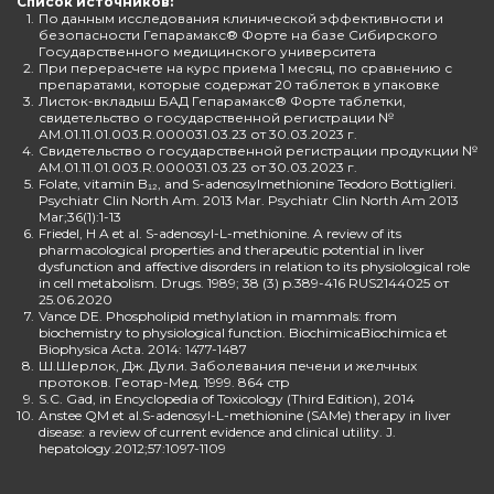
Список источников:
1.
По данным исследования клинической эффективности и
безопасности Гепарамакс® Форте на базе Сибирского
Государственного медицинского университета
2.
При перерасчете на курс приема 1 месяц, по сравнению с
препаратами, которые содержат 20 таблеток в упаковке
3.
Листок-вкладыш БАД Гепарамакс® Форте таблетки,
свидетельство о государственной регистрации №
AM.01.11.01.003.R.000031.03.23 от 30.03.2023 г.
4.
Свидетельство о государственной регистрации продукции №
AM.01.11.01.003.R.000031.03.23 от 30.03.2023 г.
5.
Folate, vitamin B₁₂, and S-adenosylmethionine Teodoro Bottiglieri.
Psychiatr Clin North Am. 2013 Mar. Psychiatr Clin North Am 2013
Mar;36(1):1-13
6.
Friedel, H A et al. S-adenosyl-L-methionine. A review of its
pharmacological properties and therapeutic potential in liver
dysfunction and affective disorders in relation to its physiological role
in cell metabolism. Drugs. 1989; 38 (3) p.389-416 RUS2144025 от
25.06.2020
7.
Vance DE. Phospholipid methylation in mammals: from
biochemistry to physiological function. BiochimicaBiochimica et
Biophysica Acta. 2014: 1477-1487
8.
Ш.Шерлок, Дж. Дули. Заболевания печени и желчных
протоков. Геотар-Мед. 1999. 864 стр
9.
S.C. Gad, in Encyclopedia of Toxicology (Third Edition), 2014
10.
Anstee QM et al.S-adenosyl-L-methionine (SAMe) therapy in liver
disease: a review of current evidence and clinical utility. J.
hepatology.2012;57:1097-1109