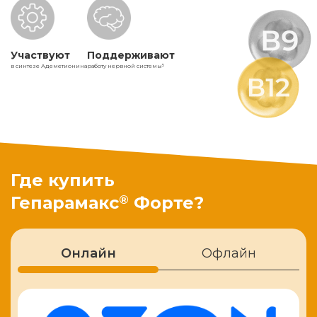
Участвуют
Поддерживают
в синтезе Адеметионина
работу нервной системы
5
Где купить
®
Гепарамакс
Форте?
Онлайн
Офлайн