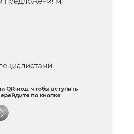
ым предложениям
специалистами
а QR-код, чтобы вступить
перейдите по кнопке