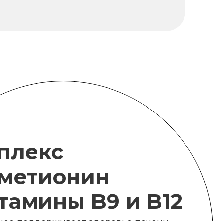
плекс
метионин
итамины B9 и B12