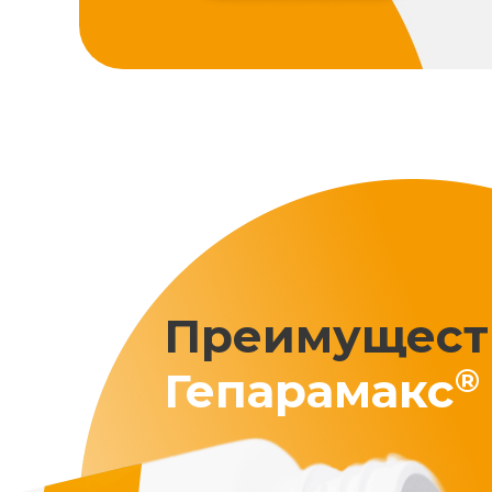
Преимущест
®
Гепарамакс