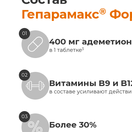
®
Гепарамакс
Фо
01
400 мг адеметио
3
в 1 таблетке
02
Витамины B9 и B1
в составе усиливают действ
03
Более 30%