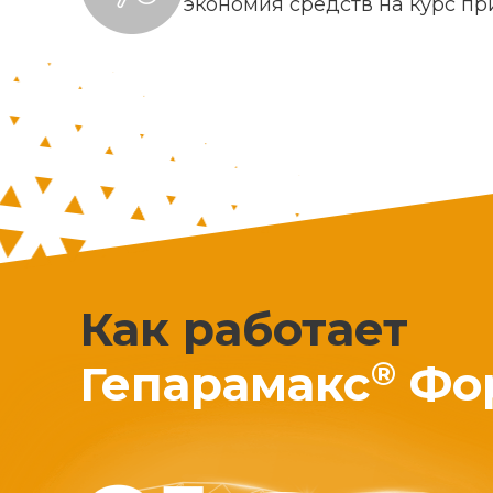
экономия средств на курс п
Как работает
®
Гепарамакс
Фо