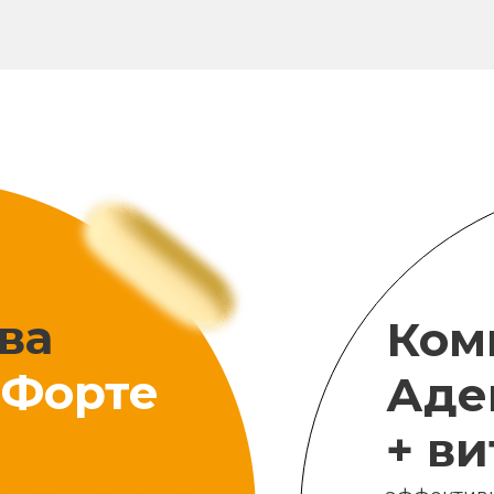
ва
Ком
Форте
Аде
+ в