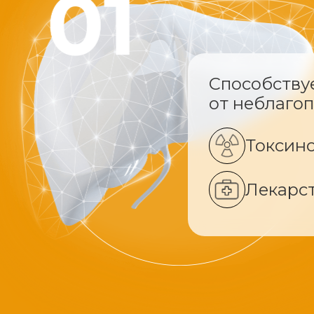
Способству
от неблаго
Токсин
Лекарс