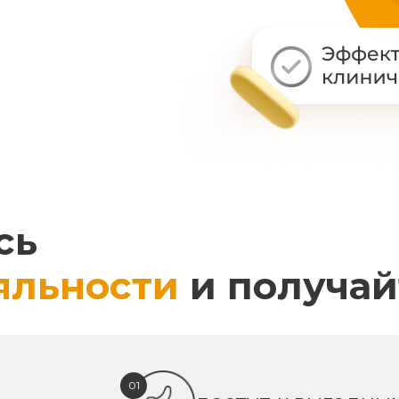
сь
яльности
и получай
01