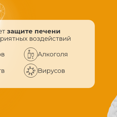
ет
защите печени
приятных воздействий
ов
Алкоголя
тв
Вирусов