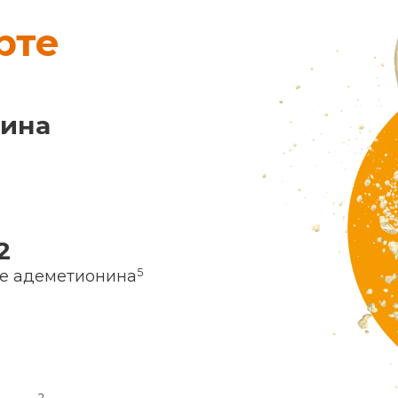
рте
нина
2
5
ие адеметионина
2