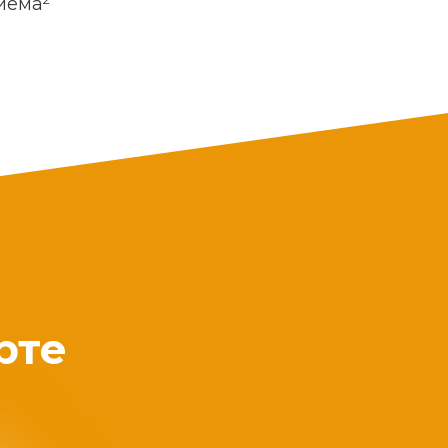
риема
рте