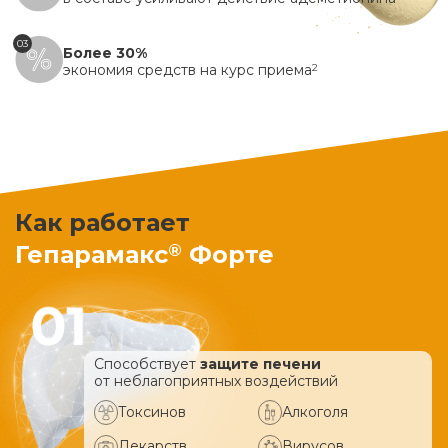
03
Более 30%
экономия средств на курс приема
2
Как работает
®
Гепарамакс
Форте
Способствует
защите печени
от неблагоприятных воздействий
Токсинов
Алкоголя
Лекарств
Вирусов