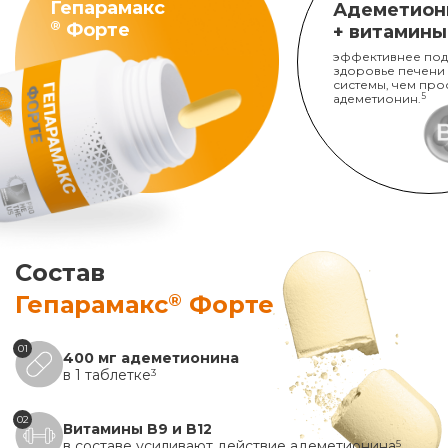
Гепарамакс
Адеметион
®
Форте
+ витамины
эффективнее под
здоровье печени
системы, чем про
адеметионин.
5
Состав
®
Гепарамакс
Форте
01
400 мг адеметионина
в 1 таблетке
3
02
Витамины B9 и B12
в составе усиливают действие адеметионина
5