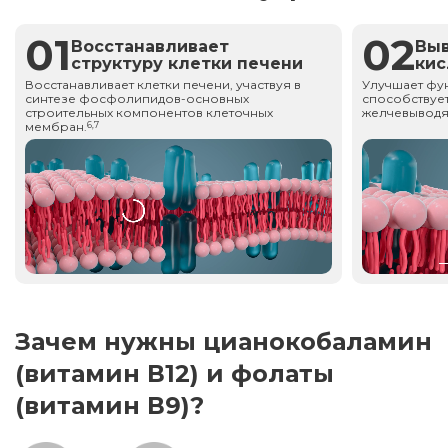
01
02
Восстанавливает
Вы
структуру клетки печени
ки
Восстанавливает клетки печени, участвуя в
Улучшает фу
синтезе фосфолипидов-основных
способствует
строительных компонентов клеточных
желчевыводя
мембран.
6,7
Зачем нужны цианокобаламин
(витамин В12) и фолаты
(витамин В9)?