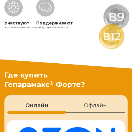
Участвуют
Поддерживают
в синтезе Адеметионина
работу нервной системы
5
Где купить
®
Гепарамакс
Форте?
Онлайн
Офлайн