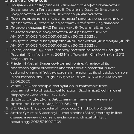
Список источников:
1.
По данным исследования клинической эффективности и
безопасности Гепарамакс® Форте на базе Сибирского
Государственного медицинского университета
2.
При перерасчете на курс приема 1 месяц, по сравнению с
препаратами, которые содержат 20 таблеток в упаковке
3.
Листок-вкладыш БАД Гепарамакс® Форте таблетки,
свидетельство о государственной регистрации №
AM.01.11.01.003.R.000031.03.23 от 30.03.2023 г.
4.
Свидетельство о государственной регистрации продукции №
AM.01.11.01.003.R.000031.03.23 от 30.03.2023 г.
5.
Folate, vitamin B₁₂, and S-adenosylmethionine Teodoro Bottiglieri.
Psychiatr Clin North Am. 2013 Mar. Psychiatr Clin North Am 2013
Mar;36(1):1-13
6.
Friedel, H A et al. S-adenosyl-L-methionine. A review of its
pharmacological properties and therapeutic potential in liver
dysfunction and affective disorders in relation to its physiological role
in cell metabolism. Drugs. 1989; 38 (3) p.389-416 RUS2144025 от
25.06.2020
7.
Vance DE. Phospholipid methylation in mammals: from
biochemistry to physiological function. BiochimicaBiochimica et
Biophysica Acta. 2014: 1477-1487
8.
Ш.Шерлок, Дж. Дули. Заболевания печени и желчных
протоков. Геотар-Мед. 1999. 864 стр
9.
S.C. Gad, in Encyclopedia of Toxicology (Third Edition), 2014
10.
Anstee QM et al.S-adenosyl-L-methionine (SAMe) therapy in liver
disease: a review of current evidence and clinical utility. J.
hepatology.2012;57:1097-1109