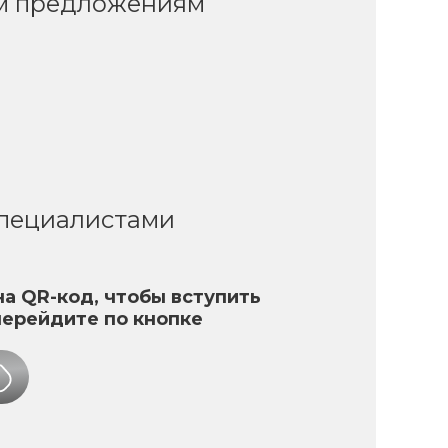
ым предложениям
специалистами
а QR-код, чтобы вступить
перейдите по кнопке