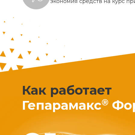
экономия средств на курс п
Как работает
®
Гепарамакс
Фо