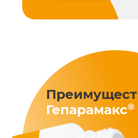
Преимущест
®
Гепарамакс