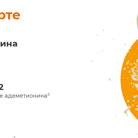
рте
нина
2
5
ие адеметионина
2