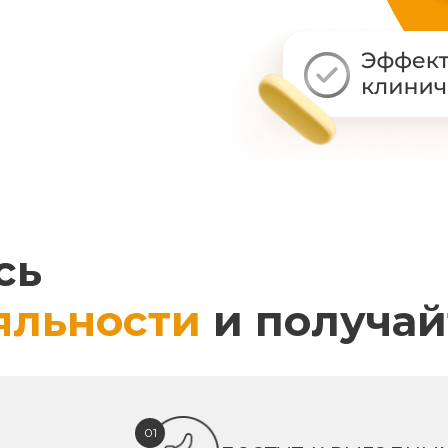
сь
яльности
и получай
01