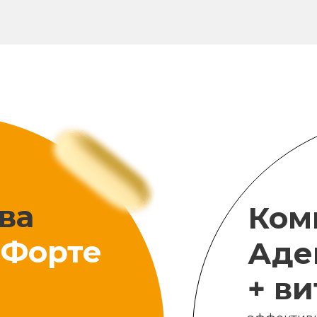
ва
Ком
Форте
Аде
+ в