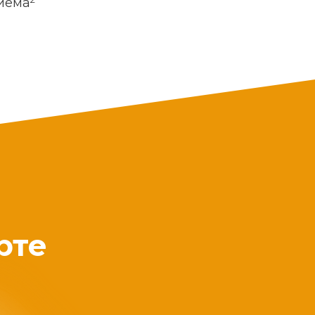
риема
рте