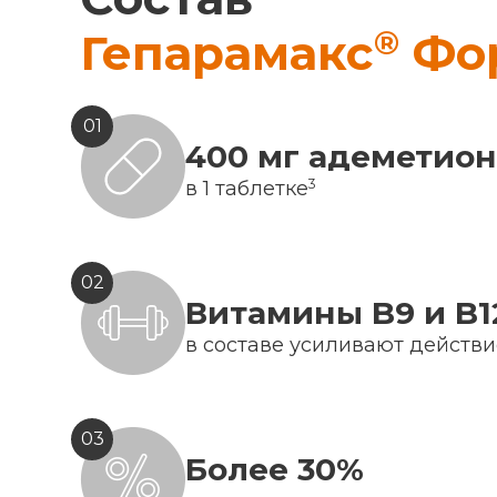
®
Гепарамакс
Фо
01
400 мг адеметио
3
в 1 таблетке
02
Витамины B9 и B1
в составе усиливают действ
03
Более 30%