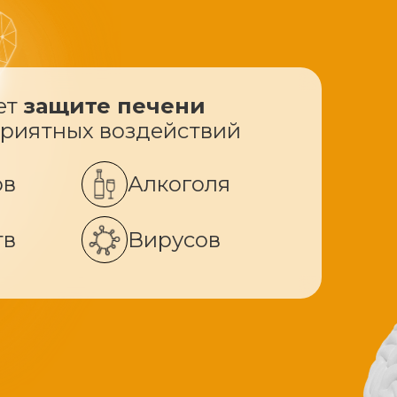
ет
защите печени
приятных воздействий
ов
Алкоголя
тв
Вирусов