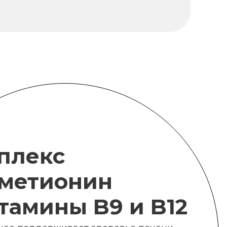
плекс
метионин
итамины B9 и B12