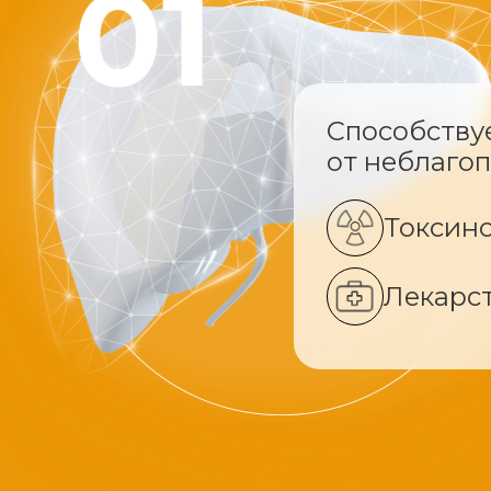
Способству
от неблаго
Токсин
Лекарс