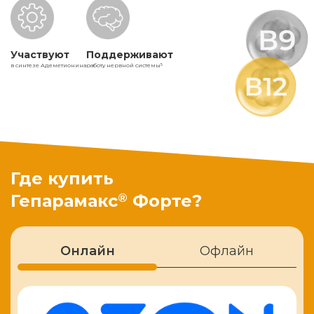
Участвуют
Поддерживают
в синтезе Адеметионина
работу нервной системы
5
Где купить
®
Гепарамакс
Форте?
Онлайн
Офлайн