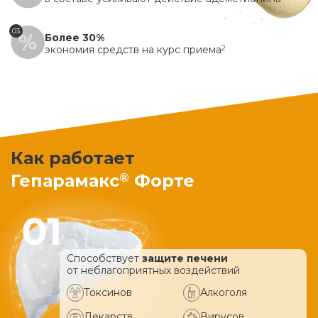
03
Более 30%
экономия средств на курс приема
2
Как работает
®
Гепарамакс
Форте
Способствует
защите печени
от неблагоприятных воздействий
Токсинов
Алкоголя
Лекарств
Вирусов