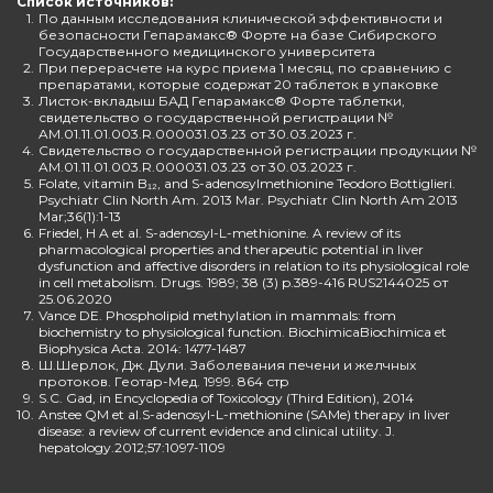
Список источников:
1.
По данным исследования клинической эффективности и
безопасности Гепарамакс® Форте на базе Сибирского
Государственного медицинского университета
2.
При перерасчете на курс приема 1 месяц, по сравнению с
препаратами, которые содержат 20 таблеток в упаковке
3.
Листок-вкладыш БАД Гепарамакс® Форте таблетки,
свидетельство о государственной регистрации №
AM.01.11.01.003.R.000031.03.23 от 30.03.2023 г.
4.
Свидетельство о государственной регистрации продукции №
AM.01.11.01.003.R.000031.03.23 от 30.03.2023 г.
5.
Folate, vitamin B₁₂, and S-adenosylmethionine Teodoro Bottiglieri.
Psychiatr Clin North Am. 2013 Mar. Psychiatr Clin North Am 2013
Mar;36(1):1-13
6.
Friedel, H A et al. S-adenosyl-L-methionine. A review of its
pharmacological properties and therapeutic potential in liver
dysfunction and affective disorders in relation to its physiological role
in cell metabolism. Drugs. 1989; 38 (3) p.389-416 RUS2144025 от
25.06.2020
7.
Vance DE. Phospholipid methylation in mammals: from
biochemistry to physiological function. BiochimicaBiochimica et
Biophysica Acta. 2014: 1477-1487
8.
Ш.Шерлок, Дж. Дули. Заболевания печени и желчных
протоков. Геотар-Мед. 1999. 864 стр
9.
S.C. Gad, in Encyclopedia of Toxicology (Third Edition), 2014
10.
Anstee QM et al.S-adenosyl-L-methionine (SAMe) therapy in liver
disease: a review of current evidence and clinical utility. J.
hepatology.2012;57:1097-1109