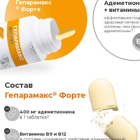
Гепарамакс
Адеметион
®
Форте
+ витамины
эффективнее под
здоровье печени
системы, чем про
адеметионин.
5
Состав
®
Гепарамакс
Форте
01
400 мг адеметионина
в 1 таблетке
3
02
Витамины B9 и B12
в составе усиливают действие адеметионина
5