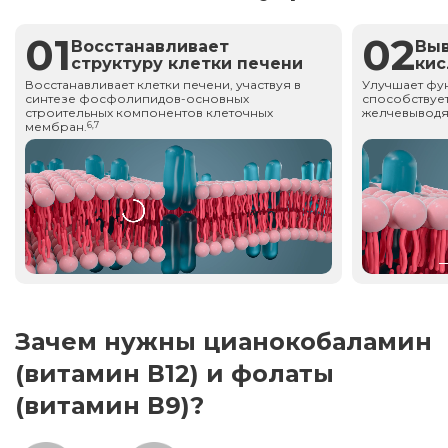
01
02
Восстанавливает
Вы
структуру клетки печени
ки
Восстанавливает клетки печени, участвуя в
Улучшает фу
синтезе фосфолипидов-основных
способствует
строительных компонентов клеточных
желчевыводя
мембран.
6,7
Зачем нужны цианокобаламин
(витамин В12) и фолаты
(витамин В9)?